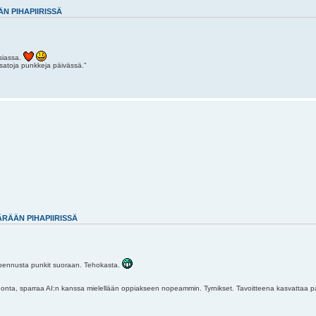
N PIHAPIIRISSÄ
asiassa.
atoja punkkeja päivässä.”
RÄÄN PIHAPIIRISSÄ
anpennusta punkit suoraan. Tehokasta.
donta, sparraa AI:n kanssa mielellään oppiakseen nopeammin. Tyrnikset. Tavoitteena kasvattaa p