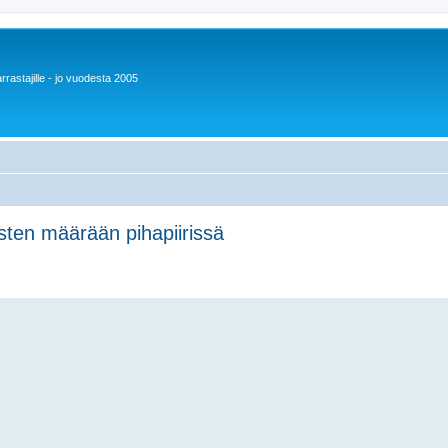
rrastajille - jo vuodesta 2005
isten määrään pihapiirissä