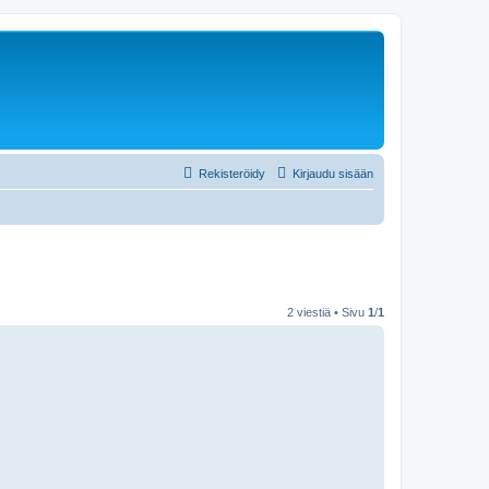
Rekisteröidy
Kirjaudu sisään
2 viestiä • Sivu
1
/
1