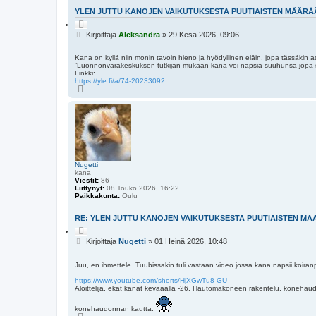
YLEN JUTTU KANOJEN VAIKUTUKSESTA PUUTIAISTEN MÄÄRÄÄ
L
a
V
Kirjoittaja
Aleksandra
»
29 Kesä 2026, 09:06
i
i
n
e
a
Kana on kyllä niin monin tavoin hieno ja hyödyllinen eläin, jopa tässäkin 
a
s
”Luonnonvarakeskuksen tutkijan mukaan kana voi napsia suuhunsa jopa s
t
Linkki:
https://yle.fi/a/74-20233092
i
Y
l
ö
s
Nugetti
kana
Viestit:
86
Liittynyt:
08 Touko 2026, 16:22
Paikkakunta:
Oulu
RE: YLEN JUTTU KANOJEN VAIKUTUKSESTA PUUTIAISTEN MÄÄ
L
a
V
Kirjoittaja
Nugetti
»
01 Heinä 2026, 10:48
i
i
n
e
a
Juu, en ihmettele. Tuubissakin tuli vastaan video jossa kana napsii koir
a
s
t
https://www.youtube.com/shorts/HjXGwTu8-GU
Aloittelija, ekat kanat kevääällä -26. Hautomakoneen rakentelu, konehau
i
konehaudonnan kautta.
Y