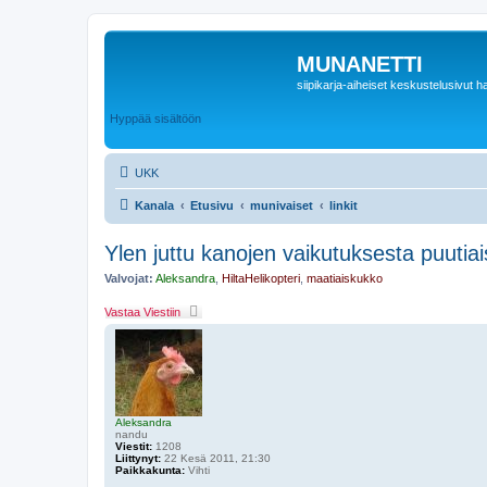
MUNANETTI
siipikarja-aiheiset keskustelusivut ha
Hyppää sisältöön
UKK
Kanala
Etusivu
munivaiset
linkit
Ylen juttu kanojen vaikutuksesta puutia
Valvojat:
Aleksandra
,
HiltaHelikopteri
,
maatiaiskukko
Vastaa Viestiin
Aleksandra
nandu
Viestit:
1208
Liittynyt:
22 Kesä 2011, 21:30
Paikkakunta:
Vihti