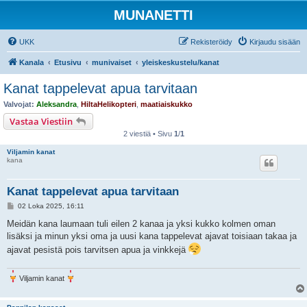
MUNANETTI
UKK
Rekisteröidy
Kirjaudu sisään
Kanala
Etusivu
munivaiset
yleiskeskustelu/kanat
Kanat tappelevat apua tarvitaan
Valvojat:
Aleksandra
,
HiltaHelikopteri
,
maatiaiskukko
Vastaa Viestiin
2 viestiä • Sivu
1
/
1
Viljamin kanat
kana
Kanat tappelevat apua tarvitaan
V
02 Loka 2025, 16:11
i
e
Meidän kana laumaan tuli eilen 2 kanaa ja yksi kukko kolmen oman
s
lisäksi ja minun yksi oma ja uusi kana tappelevat ajavat toisiaan takaa ja
t
i
ajavat pesistä pois tarvitsen apua ja vinkkejä
Viljamin kanat