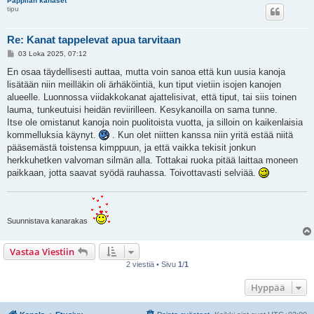
Pappilan kanaset
tipu
Re: Kanat tappelevat apua tarvitaan
V
03 Loka 2025, 07:12
i
e
En osaa täydellisesti auttaa, mutta voin sanoa että kun uusia kanoja
s
lisätään niin meilläkin oli ärhäköintiä, kun tiput vietiin isojen kanojen
t
i
alueelle. Luonnossa viidakkokanat ajattelisivat, että tiput, tai siis toinen
lauma, tunkeutuisi heidän reviirilleen. Kesykanoilla on sama tunne.
Itse ole omistanut kanoja noin puolitoista vuotta, ja silloin on kaikenlaisia
kommelluksia käynyt.
. Kun olet niitten kanssa niin yritä estää niitä
pääsemästä toistensa kimppuun, ja että vaikka tekisit jonkun
herkkuhetken valvoman silmän alla. Tottakai ruoka pitää laittaa moneen
paikkaan, jotta saavat syödä rauhassa. Toivottavasti selviää.
Suunnistava kanarakas
Vastaa Viestiin
2 viestiä • Sivu
1
/
1
Hyppää