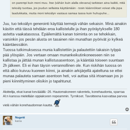
on parempi kuin moni muu. Itse (vähän kuin alalla olevana) tarkistan aina kaikki, mitä
tekoäly tuottaa, jos joudun sellaista käyttämään - tosin käännökset voivat olla jopa
laadukkaita, mutta moni tekoälyn vastaus samaa tasoa kuin huhupuhe...
Juu, tuo tekoälyn generointi käyttää termejä vähän sekaisin. Minä ainakin
käsitin että tässä tehdään eroa kallistelulle ja ihan pyöräytykselle 180
astetta vaakatasossa. Epäilemättä kanan toiminta on se tehokkain,
varsinkin jos pesän alusta on tasainen niin munathan pyörivät jo kylkeä
kääntäessäkin.
Tuossa tutkimuksessa munia kallistettiin ja palautettiin takaisin tylppä
pää ylöspäin. Jos vertaan omaan munankeikutinkoneeseen niin se
kallistaa ja jättää munan kallistusasentoon, ja kääntää toiseen suuntaan
2h jälkeen. Eli ei ihan täysin verrannollinen ole. Kun riskihän tuossa on
että alkio kuivuu kuoreen kiinni, ja ainakin arkijärjellä ajateltuna se ettei
munaa palauteta samaan asentoon heti, voi auttaa sitä irtoamaan jos jo
pieni kiinnittyminen olisikin jo tapahtunut.
Aloittelija, ekat kanat kevääällä -26. Hautomakoneen rakentelu, konehaudonta, sparraa
AI:n kanssa mielellään oppiakseen nopeammin. Tyrnikset. Tavoitteena kasvattaa parvea
vielä vähän konehaudonnan kautta.
Nugetti
kana