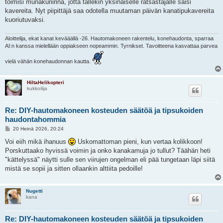
toimisi munakuriirina, jotta tällekin yksinäiselle ratsastajalle saisi
kavereita. Nyt piipittäjä saa odotella muutaman päivän kanatipukavereita
kuoriutuvaksi.
Aloittelija, ekat kanat kevääällä -26. Hautomakoneen rakentelu, konehaudonta, sparraa
AI:n kanssa mielellään oppiakseen nopeammin. Tyrnikset. Tavoitteena kasvattaa parvea
vielä vähän konehaudonnan kautta.
HiltaHelikopteri
kukkoilija
Re: DIY-hautomakoneen kosteuden säätöä ja tipsukoiden
haudontahommia
V
20 Heinä 2026, 20:24
i
e
Voi eiih mikä ihanuus
Uskomattoman pieni, kun vertaa kolikkoon!
s
Porskuttaako hyvissä voimin ja onko kanakamuja jo tullut? Täähän heti
t
i
"kättelyssä" näytti sulle sen viirujen ongelman eli pää tungetaan läpi siitä
mistä se sopii ja sitten ollaankin alttiita pedoille!
Nugetti
kana
Re: DIY-hautomakoneen kosteuden säätöä ja tipsukoiden