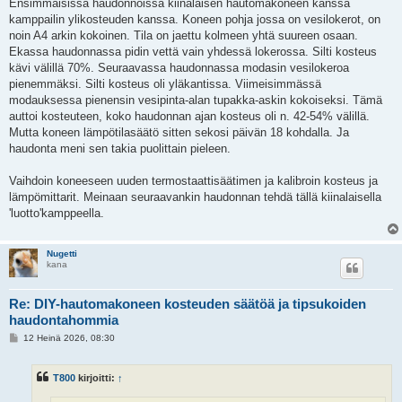
Ensimmäisissä haudonnoissa kiinalaisen hautomakoneen kanssa
kamppailin ylikosteuden kanssa. Koneen pohja jossa on vesilokerot, on
noin A4 arkin kokoinen. Tila on jaettu kolmeen yhtä suureen osaan.
Ekassa haudonnassa pidin vettä vain yhdessä lokerossa. Silti kosteus
kävi välillä 70%. Seuraavassa haudonnassa modasin vesilokeroa
pienemmäksi. Silti kosteus oli yläkantissa. Viimeisimmässä
modauksessa pienensin vesipinta-alan tupakka-askin kokoiseksi. Tämä
auttoi kosteuteen, koko haudonnan ajan kosteus oli n. 42-54% välillä.
Mutta koneen lämpötilasäätö sitten sekosi päivän 18 kohdalla. Ja
haudonta meni sen takia puolittain pieleen.
Vaihdoin koneeseen uuden termostaattisäätimen ja kalibroin kosteus ja
lämpömittarit. Meinaan seuraavankin haudonnan tehdä tällä kiinalaisella
'luotto'kamppeella.
Nugetti
kana
Re: DIY-hautomakoneen kosteuden säätöä ja tipsukoiden
haudontahommia
V
12 Heinä 2026, 08:30
i
e
s
T800
kirjoitti:
↑
t
i