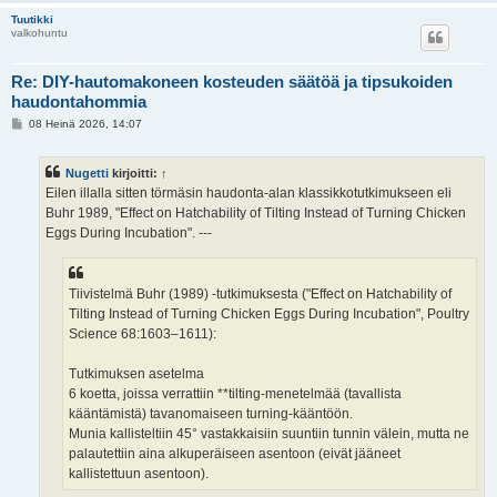
Tuutikki
valkohuntu
Re: DIY-hautomakoneen kosteuden säätöä ja tipsukoiden
haudontahommia
V
08 Heinä 2026, 14:07
i
e
s
Nugetti
kirjoitti:
↑
t
i
Eilen illalla sitten törmäsin haudonta-alan klassikkotutkimukseen eli
Buhr 1989, "Effect on Hatchability of Tilting Instead of Turning Chicken
Eggs During Incubation". ---
Tiivistelmä Buhr (1989) -tutkimuksesta ("Effect on Hatchability of
Tilting Instead of Turning Chicken Eggs During Incubation", Poultry
Science 68:1603–1611):
Tutkimuksen asetelma
6 koetta, joissa verrattiin **tilting-menetelmää (tavallista
kääntämistä) tavanomaiseen turning-kääntöön.
Munia kallisteltiin 45° vastakkaisiin suuntiin tunnin välein, mutta ne
palautettiin aina alkuperäiseen asentoon (eivät jääneet
kallistettuun asentoon).