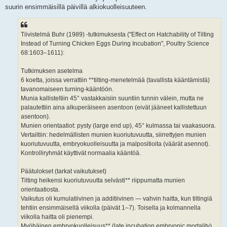
suurin ensimmäisillä päivillä alkiokuolleisuuteen.
Tiivistelmä Buhr (1989) -tutkimuksesta ("Effect on Hatchability of Tilting
Instead of Turning Chicken Eggs During Incubation", Poultry Science
68:1603–1611):
Tutkimuksen asetelma
6 koetta, joissa verrattiin **tilting-menetelmää (tavallista kääntämistä)
tavanomaiseen turning-kääntöön.
Munia kallisteltiin 45° vastakkaisiin suuntiin tunnin välein, mutta ne
palautettiin aina alkuperäiseen asentoon (eivät jääneet kallistettuun
asentoon).
Munien orientaatiot: pysty (large end up), 45° kulmassa tai vaakasuora.
Vertailtiin: hedelmällisten munien kuoriutuvuutta, siirrettyjen munien
kuoriutuvuutta, embryokuolleisuutta ja malpositioita (väärät asennot).
Kontrolliryhmät käyttivät normaalia kääntöä.
Päätulokset (tarkat vaikutukset)
Tilting heikensi kuoriutuvuutta selvästi** riippumatta munien
orientaatiosta.
Vaikutus oli kumulatiivinen ja additiivinen — vahvin haitta, kun tiltingiä
tehtiin ensimmäisellä viikolla (päivät 1–7). Toisella ja kolmannella
viikolla haitta oli pienempi.
Myöhäinen embryokuolleisuus** (late incubation embryonic mortality)