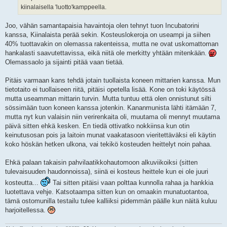
kiinalaisella 'luotto'kamppeella.
Joo, vähän samantapaisia havaintoja olen tehnyt tuon Incubatorini
kanssa, Kiinalaista perää sekin. Kosteuslokeroja on useampi ja siihen
40% tuottavakin on olemassa rakenteissa, mutta ne ovat uskomattoman
hankalasti saavutettavissa, eikä niitä ole merkitty yhtään mitenkään.
Olemassaolo ja sijainti pitää vaan tietää.
Pitäis varmaan kans tehdä jotain tuollaista koneen mittarien kanssa. Mun
tietotaito ei tuollaiseen riitä, pitäisi opetella lisää. Kone on toki käytössä
mutta useamman mittarin turvin. Mutta tuntuu että olen onnistunut silti
sössimään tuon koneen kanssa jotenkin. Kananmunista lähti itämään 7,
mutta nyt kun valaisin niin verirenkaita oli, muutama oli mennyt muutama
päivä sitten ehkä kesken. En tiedä ottivatko nokkiinsa kun otin
keinutusosan pois ja laitoin munat vaakatasoon vieritettäväksi eli käytin
koko höskän hetken ulkona, vai tekikö kosteuden heittelyt noin pahaa.
Ehkä palaan takaisin pahvilaatikkohautomoon alkuviikoiksi (sitten
tulevaisuuden haudonnoissa), siinä ei kosteus heittele kun ei ole juuri
kosteutta...
Tai sitten pitäisi vaan polttaa kunnolla rahaa ja hankkia
luotettava vehje. Katsotaampa sitten kun on omaakin munatuotantoa,
tämä ostomunilla testailu tulee kalliiksi pidemmän päälle kun näitä kuluu
harjoitellessa.