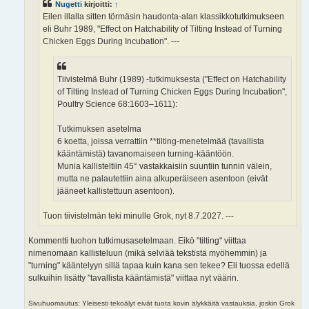
Nugetti
kirjoitti:
↑
Eilen illalla sitten törmäsin haudonta-alan klassikkotutkimukseen
eli Buhr 1989, "Effect on Hatchability of Tilting Instead of Turning
Chicken Eggs During Incubation". ---
Tiivistelmä Buhr (1989) -tutkimuksesta ("Effect on Hatchability
of Tilting Instead of Turning Chicken Eggs During Incubation",
Poultry Science 68:1603–1611):
Tutkimuksen asetelma
6 koetta, joissa verrattiin **tilting-menetelmää (tavallista
kääntämistä) tavanomaiseen turning-kääntöön.
Munia kallisteltiin 45° vastakkaisiin suuntiin tunnin välein,
mutta ne palautettiin aina alkuperäiseen asentoon (eivät
jääneet kallistettuun asentoon).
Tuon tiivistelmän teki minulle Grok, nyt 8.7.2027. ---
Kommentti tuohon tutkimusasetelmaan. Eikö "tilting" viittaa
nimenomaan kallisteluun (mikä selviää tekstistä myöhemmin) ja
"turning" kääntelyyn sillä tapaa kuin kana sen tekee? Eli tuossa edellä
sulkuihin lisätty "tavallista kääntämistä" viittaa nyt väärin.
Sivuhuomautus: Yleisesti tekoälyt eivät tuota kovin älykkäitä vastauksia, joskin Grok