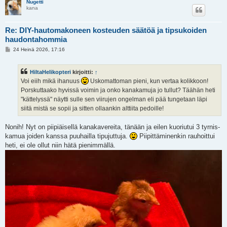
Nugetti
kana
Re: DIY-hautomakoneen kosteuden säätöä ja tipsukoiden
haudontahommia
V
24 Heinä 2026, 17:16
i
e
s
HiltaHelikopteri
kirjoitti:
↑
t
i
Voi eiih mikä ihanuus
Uskomattoman pieni, kun vertaa kolikkoon!
Porskuttaako hyvissä voimin ja onko kanakamuja jo tullut? Täähän heti
"kättelyssä" näytti sulle sen viirujen ongelman eli pää tungetaan läpi
siitä mistä se sopii ja sitten ollaankin alttiita pedoille!
Nonih! Nyt on piipiäisellä kanakavereita, tänään ja eilen kuoriutui 3 tyrnis-
kamua joiden kanssa puuhailla tipujuttuja.
Piipittäminenkin rauhoittui
heti, ei ole ollut niin hätä pienimmällä.