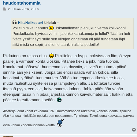
haudontahommia
V
20 Heinä 2026, 23:05
i
e
s
HiltaHelikopteri
kirjoitti:
↑
t
i
Voi eiih mikä ihanuus
Uskomattoman pieni, kun vertaa kolikkoon!
Porskuttaako hyvissä voimin ja onko kanakamuja jo tullut? Täähän heti
"kättelyssä" näytti sulle sen viirujen ongelman eli pää tungetaan läpi
siitä mistä se sopii ja sitten ollaankin alttiita pedoille!
Pikkuinen on reipas otus.
Piipittelee ja hyppii boksissaan lämpölevyn
päälle ja varmaan kohta uloskin. Pitänee keksiä joku ritilä tuohon.
Kanakamut pääsevät huomenna lockdowniin, eli vielä muutama päivä
sinnitellään yksikseen. Jospa tuo ehtisi saada vähän kokoa, sillä
kanatiput jyräävät tuon muuten. Vähän tuo reppana itkeskelee tuolla,
mutta rauhoittuu sylitellessä ja lämpölevyn alla. Ja tottakai tunkee
itsensä pyyhkeen alle, kaivamaansa koloon. Jahka päästään vähän
eteenpäin tässä niin pitää järjestää kunnon kaivelumateriaalit häkkiin että
pääsee toteuttamaan itseään.
Aloittelija, ekat kanat kevääällä -26. Hautomakoneen rakentelu, konehaudonta, sparraa
AI:n kanssa mielellään oppiakseen nopeammin. Tyrnikset. Tavoitteena kasvattaa parvea
vielä vähän konehaudonnan kautta.