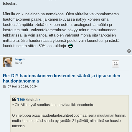
tuleekin.
Minulla on kiinalainen hautomakone. Olen viritellyt valvontakameran
hautomakoneen päälle, ja kamerakuvassa näkyy koneen oma
kosteus/lämpötila. Sekä erikseen ostetut analogiset lämpötila ja
kosteusmittarit. Valvontakamerakuva näkyy minun makuuhuoneen
telkkarissa, ja voin sanoa, että olen valvonut monia öitä tarkkailen
mittareita. Silti haudonnassa yleensä puolet vain kuoriutuu, ja näistä
kuoriutuneista sitten 80% on kukkoja.
Nugetti
kana
Re: DIY-hautomakoneen kosteuden säätöä ja tipsukoiden
haudontahommia
V
07 Heinä 2026, 20:54
i
e
s
T800
kirjoitti:
↑
t
i
^ Ok. Aika hyvä suoritus tuo pahvilaatikkohaudonta.
On helppoa pitää haudontaolosuhteet optimaalisena muutaman tunnin,
mutta kun ne pitäisi saada pysymään 21 päivää, niin siinä se haaste
tuleekin.