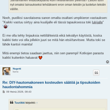
Samanlainen viittauskäytäntö kuin nettilähteisiin yleensä? Laitoin tuon
nyt omaksi lainaukseksi tehdäkseni eron oman tekstin ja tuotetun tekstin
välille.
Nooh, puoliksi savolaisena sanon omalta osaltani umpikieron vastauksen:
"Kaikki vastuu siirtyy aina kuulijalle eli tässä tapauksessa toki
lukijalle
"
Ei me olla tehty linjauksia nettilähteistä eikä tekoälyn käytöstä, koska
kaikki tieto voi olla jollekin juuri se mitä hän etsii/tarvitsee. Mutta toki se
lähde kantsii mainita!
Mitä enempi tietoa saadaan jaettua, niin sen parempi! Kotkojen parasta
kaikki kuitenkin haluavat
Nugetti
kana
Re: DIY-hautomakoneen kosteuden säätöä ja tipsukoiden
haudontahommia
V
09 Heinä 2026, 08:43
i
e
s
Tuutikki
kirjoitti:
↑
t
i