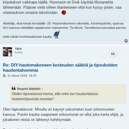
kirjoitukset vaikkapa täällä. Huomasin et Grok käyttää Munanettiä
lähteenään. Pääsee vielä siihen tilanteeseen että kun kysyy jotain, saa
siteerauksen omasta tekstistään.
Aloittelija, ekat kanat kevääällä -26. Hautomakoneen rakentelu, konehaudonta, sparraa
AI:n kanssa mielellään oppiakseen nopeammin. Tyrnikset. Tavoitteena kasvattaa parvea
vielä vähän konehaudonnan kautta.
T800
kukko
Re: DIY-hautomakoneen kosteuden säätöä ja tipsukoiden
haudontahommia
V
11 Heinä 2026, 18:25
i
e
s
Nugetti
kirjoitti:
↑
t
i
Oletko läpivalaissut munia, että onko tuo haudontatulos
hedelmöityneistä munista?
Olen läpivalaissut. Minulla on käynyt uskomaton tuuri siitosmunien
kanssa. Postin kautta saapuneet siitosmunat on ollut joka kerta ehjiä, ja
jokaikinen niistä on lähtenyt kehittymään.