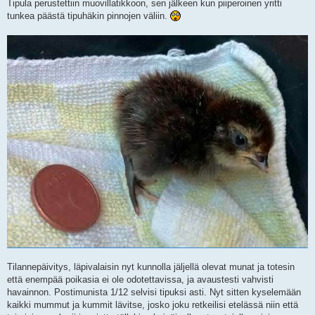
Tipula perustettiin muovillatikkoon, sen jälkeen kun piiperoinen yritti
tunkea päästä tipuhäkin pinnojen väliin.
Tilannepäivitys, läpivalaisin nyt kunnolla jäljellä olevat munat ja totesin
että enempää poikasia ei ole odotettavissa, ja avaustesti vahvisti
havainnon. Postimunista 1/12 selvisi tipuksi asti. Nyt sitten kyselemään
kaikki mummut ja kummit lävitse, josko joku retkeilisi etelässä niin että