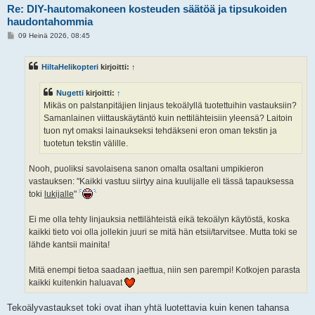
Re: DIY-hautomakoneen kosteuden säätöä ja tipsukoiden
haudontahommia
V
09 Heinä 2026, 08:45
i
e
s
HiltaHelikopteri
kirjoitti:
↑
t
i
Nugetti
kirjoitti:
↑
Mikäs on palstanpitäjien linjaus tekoälyllä tuotettuihin vastauksiin?
Samanlainen viittauskäytäntö kuin nettilähteisiin yleensä? Laitoin
tuon nyt omaksi lainaukseksi tehdäkseni eron oman tekstin ja
tuotetun tekstin välille.
Nooh, puoliksi savolaisena sanon omalta osaltani umpikieron
vastauksen: "Kaikki vastuu siirtyy aina kuulijalle eli tässä tapauksessa
toki
lukijalle
"
Ei me olla tehty linjauksia nettilähteistä eikä tekoälyn käytöstä, koska
kaikki tieto voi olla jollekin juuri se mitä hän etsii/tarvitsee. Mutta toki se
lähde kantsii mainita!
Mitä enempi tietoa saadaan jaettua, niin sen parempi! Kotkojen parasta
kaikki kuitenkin haluavat
Tekoälyvastaukset toki ovat ihan yhtä luotettavia kuin kenen tahansa