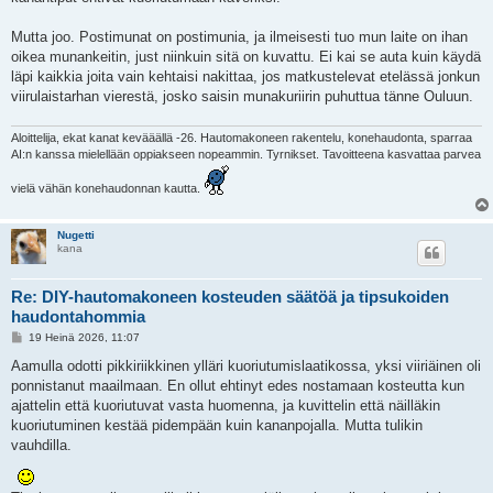
Mutta joo. Postimunat on postimunia, ja ilmeisesti tuo mun laite on ihan
oikea munankeitin, just niinkuin sitä on kuvattu. Ei kai se auta kuin käydä
läpi kaikkia joita vain kehtaisi nakittaa, jos matkustelevat etelässä jonkun
viirulaistarhan vierestä, josko saisin munakuriirin puhuttua tänne Ouluun.
Aloittelija, ekat kanat kevääällä -26. Hautomakoneen rakentelu, konehaudonta, sparraa
AI:n kanssa mielellään oppiakseen nopeammin. Tyrnikset. Tavoitteena kasvattaa parvea
vielä vähän konehaudonnan kautta.
Nugetti
kana
Re: DIY-hautomakoneen kosteuden säätöä ja tipsukoiden
haudontahommia
V
19 Heinä 2026, 11:07
i
e
Aamulla odotti pikkiriikkinen ylläri kuoriutumislaatikossa, yksi viiriäinen oli
s
ponnistanut maailmaan. En ollut ehtinyt edes nostamaan kosteutta kun
t
i
ajattelin että kuoriutuvat vasta huomenna, ja kuvittelin että näilläkin
kuoriutuminen kestää pidempään kuin kananpojalla. Mutta tulikin
vauhdilla.