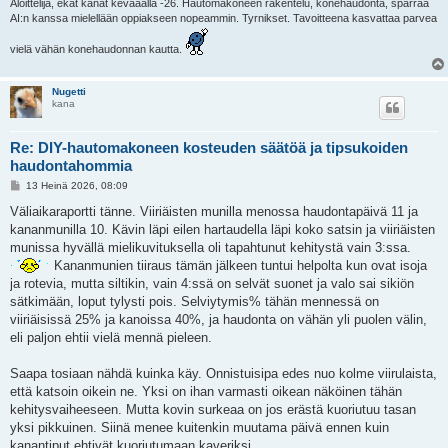
Aloittelija, ekat kanat kevääällä -26. Hautomakoneen rakentelu, konehaudonta, sparraa
AI:n kanssa mielellään oppiakseen nopeammin. Tyrnikset. Tavoitteena kasvattaa parvea
vielä vähän konehaudonnan kautta.
Nugetti
kana
Re: DIY-hautomakoneen kosteuden säätöä ja tipsukoiden
haudontahommia
V
13 Heinä 2026, 08:09
i
e
Väliaikaraportti tänne. Viiriäisten munilla menossa haudontapäivä 11 ja
s
kananmunilla 10. Kävin läpi eilen hartaudella läpi koko satsin ja viiriäisten
t
i
munissa hyvällä mielikuvituksella oli tapahtunut kehitystä vain 3:ssa.
Kananmunien tiiraus tämän jälkeen tuntui helpolta kun ovat isoja
ja rotevia, mutta siltikin, vain 4:ssä on selvät suonet ja valo sai sikiön
sätkimään, loput tylysti pois. Selviytymis% tähän mennessä on
viiriäisissä 25% ja kanoissa 40%, ja haudonta on vähän yli puolen välin,
eli paljon ehtii vielä mennä pieleen.
Saapa tosiaan nähdä kuinka käy. Onnistuisipa edes nuo kolme viirulaista,
että katsoin oikein ne. Yksi on ihan varmasti oikean näköinen tähän
kehitysvaiheeseen. Mutta kovin surkeaa on jos erästä kuoriutuu tasan
yksi pikkuinen. Siinä menee kuitenkin muutama päivä ennen kuin
kanantiput ehtivät kuoriutumaan kaveriksi.