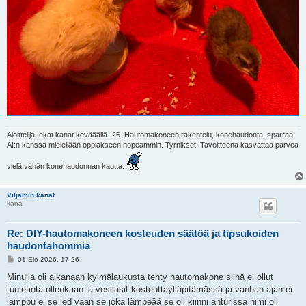
Aloittelija, ekat kanat kevääällä -26. Hautomakoneen rakentelu, konehaudonta, sparraa
AI:n kanssa mielellään oppiakseen nopeammin. Tyrnikset. Tavoitteena kasvattaa parvea
vielä vähän konehaudonnan kautta.
Viljamin kanat
kana
Re: DIY-hautomakoneen kosteuden säätöä ja tipsukoiden
haudontahommia
V
01 Elo 2026, 17:26
i
e
Minulla oli aikanaan kylmälaukusta tehty hautomakone siinä ei ollut
s
tuuletinta ollenkaan ja vesilasit kosteuttaylläpitämässä ja vanhan ajan ei
t
i
lamppu ei se led vaan se joka lämpeää se oli kiinni anturissa nimi oli