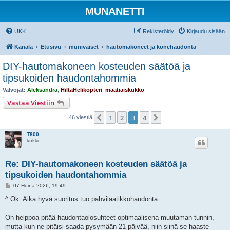
MUNANETTI
UKK
Rekisteröidy
Kirjaudu sisään
Kanala
Etusivu
munivaiset
hautomakoneet ja konehaudonta
DIY-hautomakoneen kosteuden säätöä ja
tipsukoiden haudontahommia
Valvojat:
Aleksandra
,
HiltaHelikopteri
,
maatiaiskukko
Vastaa Viestiin
1
2
3
4
Edellinen
Seuraava
46 viestiä
T800
kukko
Re: DIY-hautomakoneen kosteuden säätöä ja
tipsukoiden haudontahommia
V
07 Heinä 2026, 19:49
i
e
^ Ok. Aika hyvä suoritus tuo pahvilaatikkohaudonta.
s
t
i
On helppoa pitää haudontaolosuhteet optimaalisena muutaman tunnin,
mutta kun ne pitäisi saada pysymään 21 päivää, niin siinä se haaste