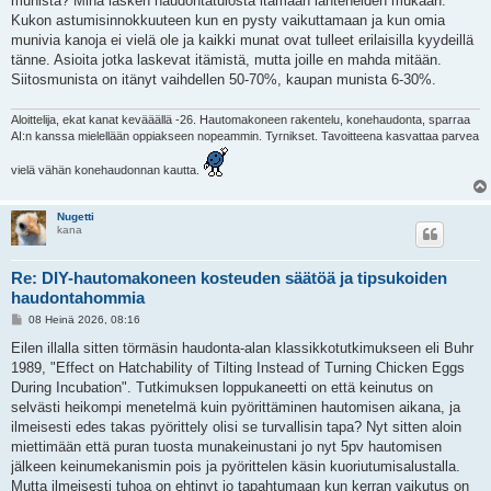
munista? Minä lasken haudontatulosta itämään lähteneiden mukaan.
Kukon astumisinnokkuuteen kun en pysty vaikuttamaan ja kun omia
munivia kanoja ei vielä ole ja kaikki munat ovat tulleet erilaisilla kyydeillä
tänne. Asioita jotka laskevat itämistä, mutta joille en mahda mitään.
Siitosmunista on itänyt vaihdellen 50-70%, kaupan munista 6-30%.
Aloittelija, ekat kanat kevääällä -26. Hautomakoneen rakentelu, konehaudonta, sparraa
AI:n kanssa mielellään oppiakseen nopeammin. Tyrnikset. Tavoitteena kasvattaa parvea
vielä vähän konehaudonnan kautta.
Nugetti
kana
Re: DIY-hautomakoneen kosteuden säätöä ja tipsukoiden
haudontahommia
V
08 Heinä 2026, 08:16
i
e
Eilen illalla sitten törmäsin haudonta-alan klassikkotutkimukseen eli Buhr
s
1989, "Effect on Hatchability of Tilting Instead of Turning Chicken Eggs
t
i
During Incubation". Tutkimuksen loppukaneetti on että keinutus on
selvästi heikompi menetelmä kuin pyörittäminen hautomisen aikana, ja
ilmeisesti edes takas pyörittely olisi se turvallisin tapa? Nyt sitten aloin
miettimään että puran tuosta munakeinustani jo nyt 5pv hautomisen
jälkeen keinumekanismin pois ja pyörittelen käsin kuoriutumisalustalla.
Mutta ilmeisesti tuhoa on ehtinyt jo tapahtumaan kun kerran vaikutus on