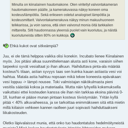
Minulla on kiinalainen hautomakone. Olen viritellyt valvontakameran
hautomakoneen päälle, ja kamerakuvassa näkyy koneen oma
kosteus/lämpötila. Sekä erikseen ostetut analogiset lämpötila ja
kosteusmittarit. Valvontakamerakuva näkyy minun makuuhuoneen
telkkarissa, ja voin sanoa, että olen valvonut monia öitä tarkkailen
mittareita. Silti haudonnassa yleensä puolet vain kuoriutuu, ja näistä
kuoriutuneista sitten 80% on kukkoja.
Ehkä kukot ovat sitkeämpiä?
Juu, ei ole tämä helppoa vaikka olisi konekin. Incubato lienee Kiinalainen
myös. Jos pitäisi alkaa suunnittelemaan alusta asti kone, varaisin siihen
tarpeeksi syvät vesialtaat jo ihan alkuun. Haihduttava pinta-ala määrää
kosteus% tilaan, astian syvyys taas sen kuinka kauan astiasta vesi voi
haihtua. Matala astia haihtuu nopsaan mikä tekee koneesta epävakaan:
vesi loppuu -> lämpö nousee. Toki valmistajan näkökulmasta pieni
vesitila säästää kokoa ja materiaalia. Mutta näin lyhyellä kokemuksella
vaikuttaisi ettei kosteuden kanssa ole ihan niin tarkkaa ekoina päivinä 0-
18, kunhan ei pääse munan pintaan kosteus tiivistymään. Yritän kyllä
pitää < 40% alkuvaiheessa, ja se tarkoittaa enimmäkseen sitä että mietin
millä kiilaisin vehkeen kannen raolleen juuri sopivasti haihduttaakseni
liikakosteuden.
Oletko läpivalaissut munia, että onko tuo haudontatulos hedelmöityneistä