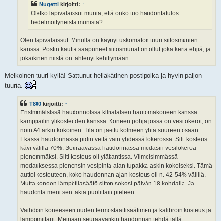
Nugetti
kirjoitti:
↑
Oletko läpivalaissut munia, että onko tuo haudontatulos
hedelmöityneistä munista?
Olen läpivalaissut. Minulla on käynyt uskomaton tuuri siitosmunien
kanssa. Postin kautta saapuneet siitosmunat on ollut joka kerta ehjiä, ja
jokaikinen niistä on lähtenyt kehittymään.
Melkoinen tuuri kyllä! Sattunut helläkätinen postipoika ja hyvin paljon
tuuria.
T800
kirjoitti:
↑
Ensimmäisissä haudonnoissa kiinalaisen hautomakoneen kanssa
kamppailin ylikosteuden kanssa. Koneen pohja jossa on vesilokerot, on
noin A4 arkin kokoinen. Tila on jaettu kolmeen yhtä suureen osaan.
Ekassa haudonnassa pidin vettä vain yhdessä lokerossa. Silti kosteus
kävi välillä 70%. Seuraavassa haudonnassa modasin vesilokeroa
pienemmäksi. Silti kosteus oli yläkantissa. Viimeisimmässä
modauksessa pienensin vesipinta-alan tupakka-askin kokoiseksi. Tämä
auttoi kosteuteen, koko haudonnan ajan kosteus oli n. 42-54% välillä.
Mutta koneen lämpötilasäätö sitten sekosi päivän 18 kohdalla. Ja
haudonta meni sen takia puolittain pieleen.
Vaihdoin koneeseen uuden termostaattisäätimen ja kalibroin kosteus ja
lämpömittarit. Meinaan seuraavankin haudonnan tehdä tällä