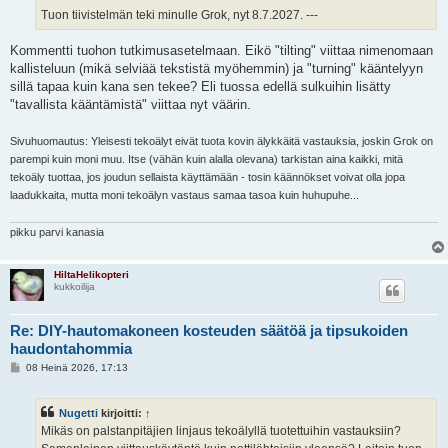
Tuon tiivistelmän teki minulle Grok, nyt 8.7.2027. ---
Kommentti tuohon tutkimusasetelmaan. Eikö "tilting" viittaa nimenomaan
kallisteluun (mikä selviää tekstistä myöhemmin) ja "turning" kääntelyyn
sillä tapaa kuin kana sen tekee? Eli tuossa edellä sulkuihin lisätty
"tavallista kääntämistä" viittaa nyt väärin.
Sivuhuomautus: Yleisesti tekoälyt eivät tuota kovin älykkäitä vastauksia, joskin Grok on
parempi kuin moni muu. Itse (vähän kuin alalla olevana) tarkistan aina kaikki, mitä
tekoäly tuottaa, jos joudun sellaista käyttämään - tosin käännökset voivat olla jopa
laadukkaita, mutta moni tekoälyn vastaus samaa tasoa kuin huhupuhe...
pikku parvi kanasia
HiltaHelikopteri
kukkoilija
Re: DIY-hautomakoneen kosteuden säätöä ja tipsukoiden
haudontahommia
V
08 Heinä 2026, 17:13
i
e
s
Nugetti
kirjoitti:
↑
t
i
Mikäs on palstanpitäjien linjaus tekoälyllä tuotettuihin vastauksiin?