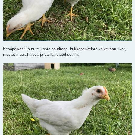
Kesäpäivästi ja nurmikosta nautitaan, kukkapenkeistä kaivellaan rikat,
mustat muurahaiset, ja välillä istutuksetkin.