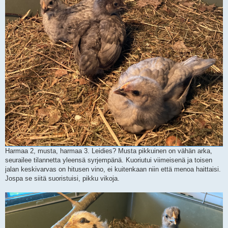
Harmaa 2, musta, harmaa 3. Leidies? Musta pikkuinen on vähän arka,
seurailee tilannetta yleensä syrjempänä. Kuoriutui viimeisenä ja toisen
jalan keskivarvas on hitusen vino, ei kuitenkaan niin että menoa haittaisi.
Jospa se siitä suoristuisi, pikku vikoja.