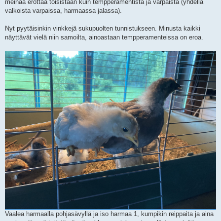
meinaa erottaa toisistaan kuin tempperamentista ja varpaista (yhdellä
valkoista varpaissa, harmaassa jalassa).
Nyt pyytäisinkin vinkkejä sukupuolten tunnistukseen. Minusta kaikki
näyttävät vielä niin samoilta, ainoastaan tempperamenteissa on eroa.
Vaalea harmaalla pohjasävyllä ja iso harmaa 1, kumpikin reippaita ja aina