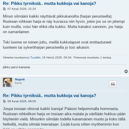
Re: Pikku tyrniksiä.. mutta kukkoja vai kanoja?
V
07 Kesä 2026, 22:24
i
e
Minun silmääni kaikki näyttävät pikkukanoilta (harjan perusteella).
s
Ruskean rohkean harja ei näy kuvassa niin hyvin, joten jos se on pitempi
t
i
kuin muilla, voisi hän ehkä olla kukko. Mutta kanaksi sanoisin, jos harja
on samanlainen.
Toki luonne on toinen juttu, meillä kukkolapset ovat erottautuneet
luonteen tai sykeröharjan perusteella jo tosi aikaisin.
Viimeksi muokannut
Tuutikki
, 16 Heinä 2026, 00:34. Yhteensä muokattu 1 kertaa.
pikku parvi kanasia
Nugetti
kana
Re: Pikku tyrniksiä.. mutta kukkoja vai kanoja?
V
08 Kesä 2026, 08:06
i
e
Jospa tosiaan olisivat kaikki kanoja! Pääsisi helpommalla hommasta.
s
Ruskean rohkelikon harja on tosiaan aika matala ja väriltään hukkuu pään
t
i
höyheniin vielä. Minunkin silmään todella kanamainen muoto ja koko tällä
hetkellä, mutta silmää treenataan. Lisää kuvia sitten myöhemmin kun