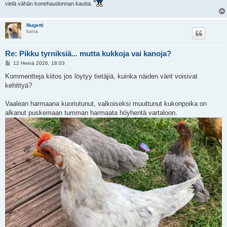
vielä vähän konehaudonnan kautta.
Nugetti
kana
Re: Pikku tyrniksiä... mutta kukkoja vai kanoja?
V
12 Heinä 2026, 18:03
i
e
Kommentteja kiitos jos löytyy tietäjiä, kuinka näiden värit voisivat
s
kehittyä?
t
i
Vaalean harmaana kuoriutunut, valkoiseksi muuttunut kukonpoika on
alkanut puskemaan tumman harmaata höyhentä vartaloon.