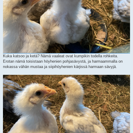
Kuka katsoo ja ketä? Nämä vaaleat ovat kumpikin todella rohkeita.
Erotan nämä toisistaan höyhenien pohjasävystä, ja harmaammalla on
nokassa vähän mustaa ja siipihöyhenien kärjissä harmaan sävyjä.