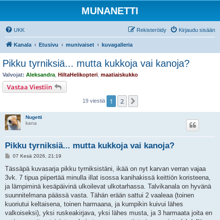
MUNANETTI
UKK
Rekisteröidy
Kirjaudu sisään
Kanala
Etusivu
munivaiset
kuvagalleria
Pikku tyrniksiä... mutta kukkoja vai kanoja?
Valvojat:
Aleksandra
,
HiltaHelikopteri
,
maatiaiskukko
Vastaa Viestiin
1
2
Seuraava
19 viestiä
Nugetti
kana
Pikku tyrniksiä... mutta kukkoja vai kanoja?
V
07 Kesä 2026, 21:19
i
e
Tässäpä kuvasarja pikku tyrniksistäni, ikää on nyt karvan verran vajaa
s
3vk. 7 tipua piipertää minulla illat isossa kanihakissä keittiön koristeena,
t
i
ja lämpiminä kesäpäivinä ulkoilevat ulkotarhassa. Talvikanala on hyvänä
suunnitelmana päässä vasta. Tähän erään sattui 2 vaaleaa (toinen
kuoriutui keltaisena, toinen harmaana, ja kumpikin kuivui lähes
valkoiseksi), yksi ruskeakirjava, yksi lähes musta, ja 3 harmaata joita en