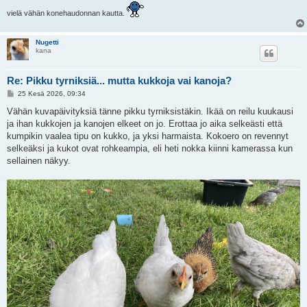
vielä vähän konehaudonnan kautta.
Nugetti
kana
Re: Pikku tyrniksiä... mutta kukkoja vai kanoja?
V
25 Kesä 2026, 09:34
i
e
Vähän kuvapäivityksiä tänne pikku tyrniksistäkin. Ikää on reilu kuukausi
s
ja ihan kukkojen ja kanojen elkeet on jo. Erottaa jo aika selkeästi että
t
i
kumpikin vaalea tipu on kukko, ja yksi harmaista. Kokoero on revennyt
selkeäksi ja kukot ovat rohkeampia, eli heti nokka kiinni kamerassa kun
sellainen näkyy.