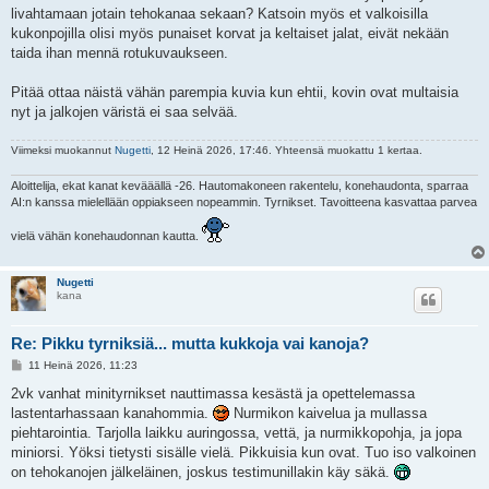
livahtamaan jotain tehokanaa sekaan? Katsoin myös et valkoisilla
kukonpojilla olisi myös punaiset korvat ja keltaiset jalat, eivät nekään
taida ihan mennä rotukuvaukseen.
Pitää ottaa näistä vähän parempia kuvia kun ehtii, kovin ovat multaisia
nyt ja jalkojen väristä ei saa selvää.
Viimeksi muokannut
Nugetti
, 12 Heinä 2026, 17:46. Yhteensä muokattu 1 kertaa.
Aloittelija, ekat kanat kevääällä -26. Hautomakoneen rakentelu, konehaudonta, sparraa
AI:n kanssa mielellään oppiakseen nopeammin. Tyrnikset. Tavoitteena kasvattaa parvea
vielä vähän konehaudonnan kautta.
Nugetti
kana
Re: Pikku tyrniksiä... mutta kukkoja vai kanoja?
V
11 Heinä 2026, 11:23
i
e
2vk vanhat minityrnikset nauttimassa kesästä ja opettelemassa
s
lastentarhassaan kanahommia.
Nurmikon kaivelua ja mullassa
t
i
piehtarointia. Tarjolla laikku auringossa, vettä, ja nurmikkopohja, ja jopa
miniorsi. Yöksi tietysti sisälle vielä. Pikkuisia kun ovat. Tuo iso valkoinen
on tehokanojen jälkeläinen, joskus testimunillakin käy säkä.