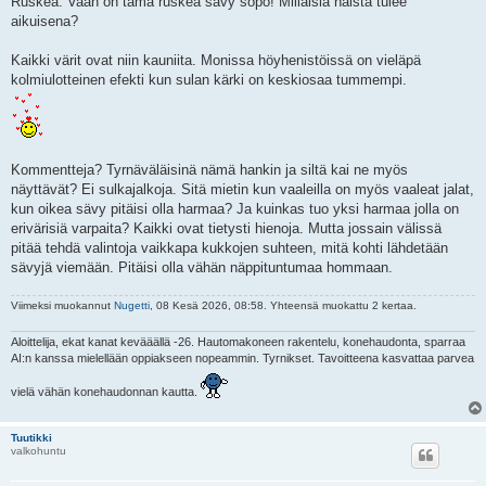
Ruskea. Vaan on tämä ruskea sävy söpö! Millaisia näistä tulee
aikuisena?
Kaikki värit ovat niin kauniita. Monissa höyhenistöissä on vieläpä
kolmiulotteinen efekti kun sulan kärki on keskiosaa tummempi.
Kommentteja? Tyrnäväläisinä nämä hankin ja siltä kai ne myös
näyttävät? Ei sulkajalkoja. Sitä mietin kun vaaleilla on myös vaaleat jalat,
kun oikea sävy pitäisi olla harmaa? Ja kuinkas tuo yksi harmaa jolla on
erivärisiä varpaita? Kaikki ovat tietysti hienoja. Mutta jossain välissä
pitää tehdä valintoja vaikkapa kukkojen suhteen, mitä kohti lähdetään
sävyjä viemään. Pitäisi olla vähän näppituntumaa hommaan.
Viimeksi muokannut
Nugetti
, 08 Kesä 2026, 08:58. Yhteensä muokattu 2 kertaa.
Aloittelija, ekat kanat kevääällä -26. Hautomakoneen rakentelu, konehaudonta, sparraa
AI:n kanssa mielellään oppiakseen nopeammin. Tyrnikset. Tavoitteena kasvattaa parvea
vielä vähän konehaudonnan kautta.
Tuutikki
valkohuntu