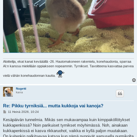
Aloittelija, ekat kanat kevääällä -26. Hautomakoneen rakentelu, konehaudonta, sparraa
AI:n kanssa mielellään oppiakseen nopeammin. Tyrnikset. Tavoitteena kasvattaa parvea
vielä vähän konehaudonnan kautta.
Nugetti
kana
Re: Pikku tyrniksiä... mutta kukkoja vai kanoja?
V
11 Heinä 2026, 10:24
i
e
Kesäpäivän tunnelmia. Mikäs sen mukavampaa kuin kimppaköllötykset
s
kukkapenkissä? Noin parikuiset tyrnikset möyhimässä. Noh, ainakaan
t
i
kukkapenkissä ei kasva rikkaruohot, vaikka ei kyllä paljon muutakaan.
On kuitenkin palkitsevaa katsoa kun nämä nyppivät aamusella nurmikolta