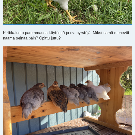
Pirttikalusto paremmassa käytössä ja rivi pyrstöjä. Miksi nämä menevät
naama seinää päin? Opittu juttu?