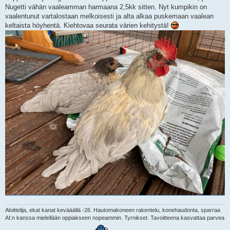
s
Nugetti vähän vaaleamman harmaana 2,5kk sitten. Nyt kumpikin on
t
i
vaalentunut vartalostaan melkoisesti ja alta alkaa puskemaan vaalean
keltaista höyhentä. Kiehtovaa seurata värien kehitystä!
Aloittelija, ekat kanat kevääällä -26. Hautomakoneen rakentelu, konehaudonta, sparraa
AI:n kanssa mielellään oppiakseen nopeammin. Tyrnikset. Tavoitteena kasvattaa parvea