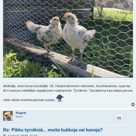
Aloittelija, ekat kanat kevääällä -26. Hautomakoneen rakentelu, konehaudonta, sparraa
AI:n kanssa mielellään oppiakseen nopeammin. Tyrnikset. Tavoitteena kasvattaa parvea
vielä vähän konehaudonnan kautta.
Nugetti
kana
Re: Pikku tyrniksiä... mutta kukkoja vai kanoja?
V
14 Kesä 2026, 11:44