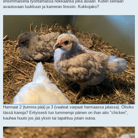
ensimmäisenä työntämässä nokkaansa joka asiaan. Kuten seinään
avautuvaan luukkuun ja kameran linssiin. Kukkojako?
Harmaat 2 (tumma pää) ja 3 (vaaleat varpaat harmaassa jalassa). Olisiko
tässä kanoja? Erityisesti tuo tummempi päinen on ihan aito "chicken",
kauhea huuto jos jää yksin tai tapahtuu jotain outoa.