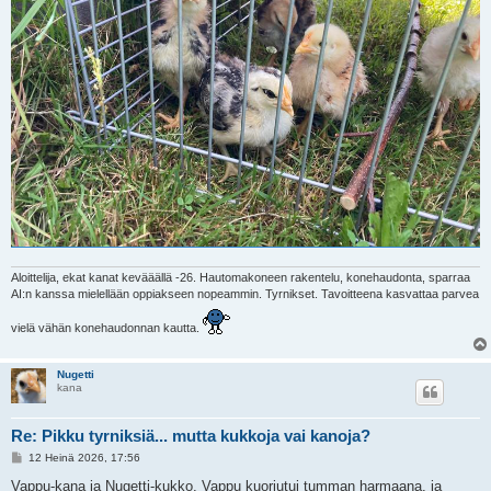
Aloittelija, ekat kanat kevääällä -26. Hautomakoneen rakentelu, konehaudonta, sparraa
AI:n kanssa mielellään oppiakseen nopeammin. Tyrnikset. Tavoitteena kasvattaa parvea
vielä vähän konehaudonnan kautta.
Nugetti
kana
Re: Pikku tyrniksiä... mutta kukkoja vai kanoja?
V
12 Heinä 2026, 17:56
i
e
Vappu-kana ja Nugetti-kukko. Vappu kuoriutui tumman harmaana, ja