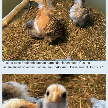
Ruskea tulee fotobombaamaan harmaiden lepohetken. Ruskea
riistanvärinen on reipas luonteeltaan, tyrkkynä tulossa aina. Kukko siis?