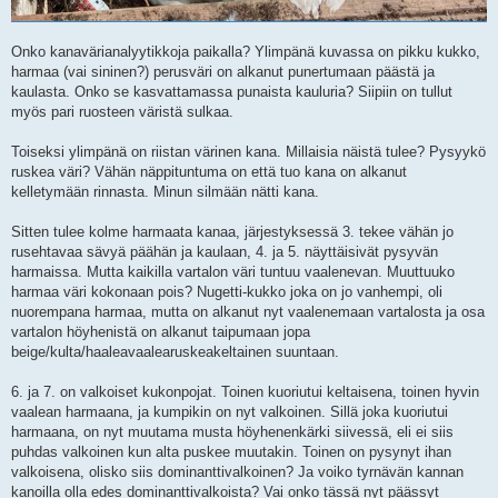
Onko kanavärianalyytikkoja paikalla? Ylimpänä kuvassa on pikku kukko,
harmaa (vai sininen?) perusväri on alkanut punertumaan päästä ja
kaulasta. Onko se kasvattamassa punaista kauluria? Siipiin on tullut
myös pari ruosteen väristä sulkaa.
Toiseksi ylimpänä on riistan värinen kana. Millaisia näistä tulee? Pysyykö
ruskea väri? Vähän näppituntuma on että tuo kana on alkanut
kelletymään rinnasta. Minun silmään nätti kana.
Sitten tulee kolme harmaata kanaa, järjestyksessä 3. tekee vähän jo
rusehtavaa sävyä päähän ja kaulaan, 4. ja 5. näyttäisivät pysyvän
harmaissa. Mutta kaikilla vartalon väri tuntuu vaalenevan. Muuttuuko
harmaa väri kokonaan pois? Nugetti-kukko joka on jo vanhempi, oli
nuorempana harmaa, mutta on alkanut nyt vaalenemaan vartalosta ja osa
vartalon höyhenistä on alkanut taipumaan jopa
beige/kulta/haaleavaalearuskeakeltainen suuntaan.
6. ja 7. on valkoiset kukonpojat. Toinen kuoriutui keltaisena, toinen hyvin
vaalean harmaana, ja kumpikin on nyt valkoinen. Sillä joka kuoriutui
harmaana, on nyt muutama musta höyhenenkärki siivessä, eli ei siis
puhdas valkoinen kun alta puskee muutakin. Toinen on pysynyt ihan
valkoisena, olisko siis dominanttivalkoinen? Ja voiko tyrnävän kannan
kanoilla olla edes dominanttivalkoista? Vai onko tässä nyt päässyt