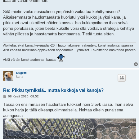
ikää on vähän enemmän.
Sitä mietin voiko sosiaalinen ympäristö vaikuttaa kehittymiseen?
Aikaisemmasta haudontaerästä kuoriutui yksi kukko ja yksi kana, ja
pikkuiset ovat ulkoilleet näiden kanssa. Iso kukkopoika on ihan selvä
pomo porukassa, joten beeta kukolle voisi olla voittava strategia kehittyä
vähän piilossa ja haastamatta isompaansa. Tiedä tuota sitten.
Aloittelija, ekat kanat kevääällä -26. Hautomakoneen rakentelu, konehaudonta, sparraa
AI:n kanssa mielellään oppiakseen nopeammin. Tyrnikset. Tavoitteena kasvattaa parvea
vielä vähän konehaudonnan kautta.
Nugetti
kana
Re: Pikku tyrniksiä.. mutta kukkoja vai kanoja?
V
08 Kesä 2026, 08:52
i
e
Tässä on ensimmäisen haudontani tulokset noin 3,5vk iässä. Ihan selvä
s
kukon harja jo tällä oikeanpuolimmaisella. Hohtaa oikein punaisena
t
i
auringossa.