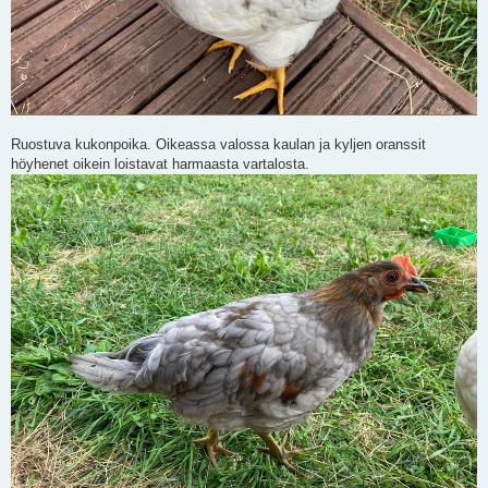
Ruostuva kukonpoika. Oikeassa valossa kaulan ja kyljen oranssit
höyhenet oikein loistavat harmaasta vartalosta.