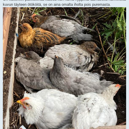
kuvun täyteen ötököitä, se on aina omalta iholta pois puremasta.