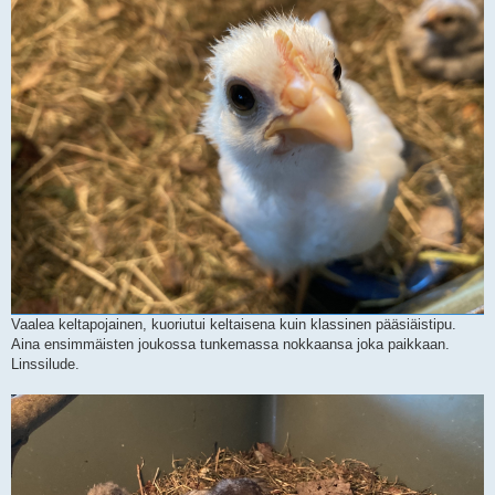
Vaalea keltapojainen, kuoriutui keltaisena kuin klassinen pääsiäistipu.
Aina ensimmäisten joukossa tunkemassa nokkaansa joka paikkaan.
Linssilude.