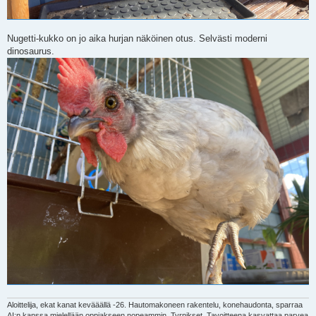
Nugetti-kukko on jo aika hurjan näköinen otus. Selvästi moderni
dinosaurus.
Aloittelija, ekat kanat kevääällä -26. Hautomakoneen rakentelu, konehaudonta, sparraa
AI:n kanssa mielellään oppiakseen nopeammin. Tyrnikset. Tavoitteena kasvattaa parvea