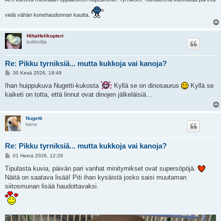
vielä vähän konehaudonnan kautta.
HiltaHelikopteri
kukkoilija
Re: Pikku tyrniksiä... mutta kukkoja vai kanoja?
V
30 Kesä 2026, 18:49
i
e
Ihan huippukuva Nugetti-kukosta
Kyllä se on dinosaurus
Kyllä se
s
kaiketi on totta, että linnut ovat dinojen jälkeläisiä...
t
i
Nugetti
kana
Re: Pikku tyrniksiä... mutta kukkoja vai kanoja?
V
01 Heinä 2026, 12:26
i
e
Tipulasta kuvia, päivän pari vanhat minityrnikset ovat supersöpöjä.
s
Näitä on saatava lisää! Piti ihan kysäistä josko saisi muutaman
t
i
siitosmunan lisää haudottavaksi.