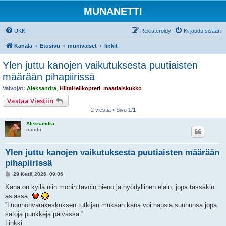
MUNANETTI
UKK
Rekisteröidy
Kirjaudu sisään
Kanala
Etusivu
munivaiset
linkit
Ylen juttu kanojen vaikutuksesta puutiaisten
määrään pihapiirissä
Valvojat:
Aleksandra
,
HiltaHelikopteri
,
maatiaiskukko
Vastaa Viestiin
2 viestiä • Sivu
1
/
1
Aleksandra
nandu
Ylen juttu kanojen vaikutuksesta puutiaisten määrään
pihapiirissä
V
29 Kesä 2026, 09:06
i
e
Kana on kyllä niin monin tavoin hieno ja hyödyllinen eläin, jopa tässäkin
s
asiassa.
t
i
”Luonnonvarakeskuksen tutkijan mukaan kana voi napsia suuhunsa jopa
satoja punkkeja päivässä.”
Linkki: