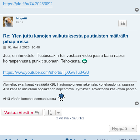
https://yle.fi/a/74-20233092
Nugetti
kana
Re: Ylen juttu kanojen vaikutuksesta puutiaisten määrään
pihapiirissä
V
01 Heinä 2026, 10:48
i
e
Juu, en ihmettele. Tuubissakin tuli vastaan video jossa kana napsii
s
koiranpennusta punkit suoraan. Tehokasta.
t
i
https://www.youtube.com/shorts/HjXGwTu8-GU
Aloittelija, ekat kanat kevääällä -26. Hautomakoneen rakentelu, konehaudonta, sparraa
AI:n kanssa mielellään oppiakseen nopeammin. Tyrnikset. Tavoitteena kasvattaa parvea
vielä vähän konehaudonnan kautta.
Vastaa Viestiin
2 viestiä • Sivu
1
/
1
Hyppää