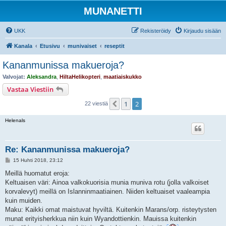
MUNANETTI
UKK
Rekisteröidy
Kirjaudu sisään
Kanala
Etusivu
munivaiset
reseptit
Kananmunissa makueroja?
Valvojat:
Aleksandra
,
HiltaHelikopteri
,
maatiaiskukko
Vastaa Viestiin
1
2
Edellinen
22 viestiä
Helenals
Re: Kananmunissa makueroja?
V
15 Huhti 2018, 23:12
i
e
Meillä huomatut eroja:
s
Keltuaisen väri: Ainoa valkokuorisia munia muniva rotu (jolla valkoiset
t
i
korvalevyt) meillä on Islanninmaatiainen. Niiden keltuaiset vaaleampia
kuin muiden.
Maku: Kaikki omat maistuvat hyviltä. Kuitenkin Marans/orp. risteytysten
munat erityisherkkua niin kuin Wyandottienkin. Mauissa kuitenkin