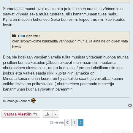
Sama täällä munat ovat maukkaita ja keltuainen oranssin värinen kun
saavat vihreää sekä muita tuotteita, niin kananmunaan tulee maku.
Kyllä on muutkin kehuneet. Sekä kun esim. leipoo tms niin kuohkeutuu
hyvin.
T800
kirjoitti:
↑
olen syönyt kolme kuukautta vanhojakin munia, ja aina ne on olleet yhtä
hyviä
Eipä ole koskaan vuosien varrella tullut munista yhtäkään huonoa munaa
ja silloin kun sulkasadon jälkeen alkavat munimaan niin muutama
ohutkuorinen alussa ollut, mutta kun kalkki/ ym on kohdillaan niin jopa
joskus että vaikea saada rikki kuorta niin jämäkkä on.
Minusta kananmunan kuoret on hyvä kalkki saanti ja vaikuttaa kuoriin
vaikka lisänä on poikaskalkki ( ohutrakeinen paremmin menee)ja
kananmunan kuoria syövätkin paremmin.
mummo ja kanaset
Vastaa Viestiin
1
2
Edellinen
22 viestiä