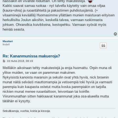
näissäkin eri vivahde roduittain. On tehty makutestejä.
Kaikki saavat samaa ruokaa - nyt talvella käytetty vain omaa viljaa
(kaura+ohra) ja ruoantähteitä ja pakastimen puhdistusjämiä. (+
vitaamiinejä keväällä) Huomasimme yllättäen munien maistuvan erityisen
herkullisilta Joulun aikoihin, keskellä talvea, varmaan ruokinnasta
johtuen. Ohranolkia kuivikkeina, kestopehku. Varmaan syövät myös
heinää seasta.
Maattari
lindell
Re: Kananmunissa makueroja?
V
16 Huhti 2018, 08:19
i
e
Meilläkin aikoinaan tehty makutestejä ja eroja huomattu. Orpin muna oli
s
ylitse muiden, se vaan on paremman makuinen.
t
i
Nykyisistä kanoista maransin ja sekulin ovat yhtä hyviä, nick brownin
munat näitä selvästi mauttomampia ja vetisempiä toki hyviä ja varmasti
parempia kuin kaupasta ostetut mutta koska parempiakin on tarjolla
nickien munat menee ruoanlaittoon, leivontaan tai koirille.
Viirunmunathan sitten hakkaavat kananmunat joka osa-alueella mutta
tätähän ei kysytty.
Sekulikanoja, vuohia, koiria ja kissoja.