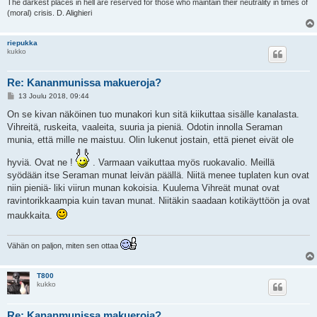
The darkest places in hell are reserved for those who maintain their neutrality in times of
(moral) crisis. D. Alighieri
riepukka
kukko
Re: Kananmunissa makueroja?
V
13 Joulu 2018, 09:44
i
e
On se kivan näköinen tuo munakori kun sitä kiikuttaa sisälle kanalasta.
s
Vihreitä, ruskeita, vaaleita, suuria ja pieniä. Odotin innolla Seraman
t
i
munia, että mille ne maistuu. Olin lukenut jostain, että pienet eivät ole
hyviä. Ovat ne !
. Varmaan vaikuttaa myös ruokavalio. Meillä
syödään itse Seraman munat leivän päällä. Niitä menee tuplaten kun ovat
niin pieniä- liki viirun munan kokoisia. Kuulema Vihreät munat ovat
ravintorikkaampia kuin tavan munat. Niitäkin saadaan kotikäyttöön ja ovat
maukkaita.
Vähän on paljon, miten sen ottaa
T800
kukko
Re: Kananmunissa makueroja?