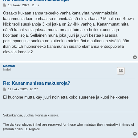
V
13 Touko 2024, 11:57
i
e
Osaako kukaan sanoa tekeekö vanha kana yhtä hyvänmakuisia
s
kananmunia kuin parhaassa munintaiässä oleva kana ? Minulla on Brown
t
i
Nick teollisuuskanoja 3 kpl jotka on 2v 4kk vanhoja. Kananmunat mitä
nämä kanat vielä jaksaa munia on ajoittain aika heikkokuorisia ja
kooltaan isoja. Sellainen muna joka juuri ja juuri kestää kasassa
paistinpannulle saakka on kuitenkin mielestäni maultaan ja sisällöltään
ihan ok. Eli huononeeko kanamunan sisältö elämänsä ehtoopuolella
olevalla kanalla?
Maattari
lindell
Re: Kananmunissa makueroja?
V
11 Loka 2025, 10:27
i
e
Ei huonone mutta käy juuri noin että koko suurenee ja kuori heikkenee
s
t
i
Sekulikanoja, vuohia, koiria ja kissoja.
The darkest places in hell are reserved for those who maintain their neutrality in times of
(moral) crisis. D. Alighieri