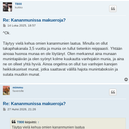
T800
kukko
Re: Kananmunissa makueroja?
V
14 Loka 2025, 18:57
i
e
^Ok.
s
t
i
Täytyy vielä kehua omien kananmunien laatua. Minulla on ollut
takapihakanala 3,5 vuotta ja munia on tullut tietenkin reippaasti. Yhtään
ainoaa huonoa munaa en ole löytänyt. Olen merkannut aina munaan
munintapäivän ja olen syönyt kolme kuukautta vanhojakin munia, ja aina
ne on olleet yhtä hyviä. Ainoa ongelma on ollut tuo vanhojen kanojen
heikkokuoriset munat, jotka saattavat välillä hajota munintaboksiin ja
sutata muutkin munat.
mimmu
faverolle
Re: Kananmunissa makueroja?
V
27 Huhti 2026, 21:26
i
e
s
T800
kirjoitti:
↑
t
i
Täytyy vielä kehua omien kananmunien laatua