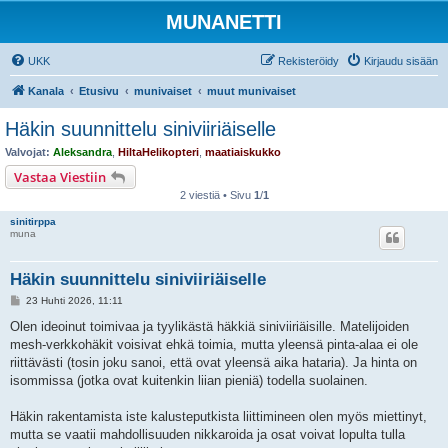
MUNANETTI
UKK
Rekisteröidy
Kirjaudu sisään
Kanala
Etusivu
munivaiset
muut munivaiset
Häkin suunnittelu siniviiriäiselle
Valvojat:
Aleksandra
,
HiltaHelikopteri
,
maatiaiskukko
Vastaa Viestiin
2 viestiä • Sivu
1
/
1
sinitirppa
muna
Häkin suunnittelu siniviiriäiselle
V
23 Huhti 2026, 11:11
i
e
Olen ideoinut toimivaa ja tyylikästä häkkiä siniviiriäisille. Matelijoiden
s
mesh-verkkohäkit voisivat ehkä toimia, mutta yleensä pinta-alaa ei ole
t
i
riittävästi (tosin joku sanoi, että ovat yleensä aika hataria). Ja hinta on
isommissa (jotka ovat kuitenkin liian pieniä) todella suolainen.
Häkin rakentamista iste kalusteputkista liittimineen olen myös miettinyt,
mutta se vaatii mahdollisuuden nikkaroida ja osat voivat lopulta tulla