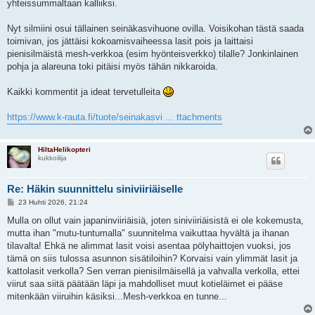
yhteissummaltaan kalliiksi.
Nyt silmiini osui tällainen seinäkasvihuone ovilla. Voisikohan tästä saada
toimivan, jos jättäisi kokoamisvaiheessa lasit pois ja laittaisi
pienisilmäistä mesh-verkkoa (esim hyönteisverkko) tilalle? Jonkinlainen
pohja ja alareuna toki pitäisi myös tähän nikkaroida.
Kaikki kommentit ja ideat tervetulleita
https://www.k-rauta.fi/tuote/seinakasvi ... ttachments
HiltaHelikopteri
kukkoilija
Re: Häkin suunnittelu siniviiriäiselle
V
23 Huhti 2026, 21:24
i
e
Mulla on ollut vain japaninviiriäisiä, joten siniviiriäisistä ei ole kokemusta,
s
mutta ihan "mutu-tuntumalla" suunnitelma vaikuttaa hyvältä ja ihanan
t
i
tilavalta! Ehkä ne alimmat lasit voisi asentaa pölyhaittojen vuoksi, jos
tämä on siis tulossa asunnon sisätiloihin? Korvaisi vain ylimmät lasit ja
kattolasit verkolla? Sen verran pienisilmäisellä ja vahvalla verkolla, ettei
viirut saa siitä päätään läpi ja mahdolliset muut kotieläimet ei pääse
mitenkään viiruihin käsiksi...Mesh-verkkoa en tunne...