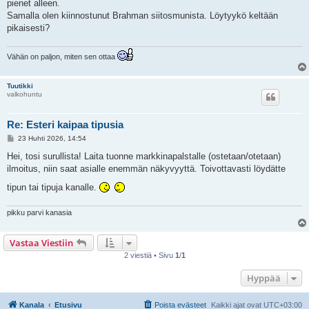
pienet alleen.
Samalla olen kiinnostunut Brahman siitosmunista. Löytyykö keltään
pikaisesti?
Vähän on paljon, miten sen ottaa
Tuutikki
valkohuntu
Re: Esteri kaipaa tipusia
V
23 Huhti 2026, 14:54
i
e
Hei, tosi surullista! Laita tuonne markkinapalstalle (ostetaan/otetaan)
s
ilmoitus, niin saat asialle enemmän näkyvyyttä. Toivottavasti löydätte
t
i
tipun tai tipuja kanalle.
pikku parvi kanasia
Vastaa Viestiin
2 viestiä • Sivu
1
/
1
Hyppää
Kanala
Etusivu
Poista evästeet
Kaikki ajat ovat
UTC+03:00