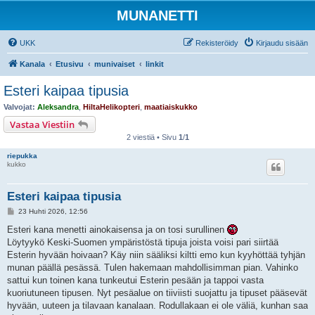
MUNANETTI
UKK
Rekisteröidy
Kirjaudu sisään
Kanala
Etusivu
munivaiset
linkit
Esteri kaipaa tipusia
Valvojat:
Aleksandra
,
HiltaHelikopteri
,
maatiaiskukko
Vastaa Viestiin
2 viestiä • Sivu
1
/
1
riepukka
kukko
Esteri kaipaa tipusia
V
23 Huhti 2026, 12:56
i
e
Esteri kana menetti ainokaisensa ja on tosi surullinen
s
Löytyykö Keski-Suomen ympäristöstä tipuja joista voisi pari siirtää
t
i
Esterin hyvään hoivaan? Käy niin sääliksi kiltti emo kun kyyhöttää tyhjän
munan päällä pesässä. Tulen hakemaan mahdollisimman pian. Vahinko
sattui kun toinen kana tunkeutui Esterin pesään ja tappoi vasta
kuoriutuneen tipusen. Nyt pesäalue on tiiviisti suojattu ja tipuset pääsevät
hyvään, uuteen ja tilavaan kanalaan. Rodullakaan ei ole väliä, kunhan saa