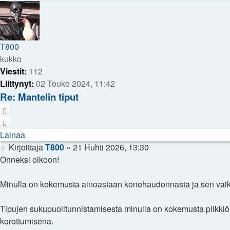
T800
kukko
Viestit:
112
Liittynyt:
02 Touko 2024, 11:42
Re: Mantelin tiput
Lainaa
Lainaa
Viesti
Kirjoittaja
T800
»
21 Huhti 2026, 13:30
Onneksi olkoon!
Minulla on kokemusta ainoastaan konehaudonnasta ja sen vaike
Tipujen sukupuolitunnistamisesta minulla on kokemusta piikkiön
korottumisena.