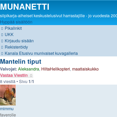
MUNANETTI
siipikarja-aiheiset keskustelusivut harrastajille - jo vuodesta 20
Hyppää sisältöön
Pikalinkit
UKK
Kirjaudu sisään
Rekisteröidy
Kanala
Etusivu
munivaiset
kuvagalleria
Mantelin tiput
Valvojat:
Aleksandra
,
HiltaHelikopteri
,
maatiaiskukko
Vastaa Viestiin
8 viestiä • Sivu
1
/
1
mimmu
faverolle