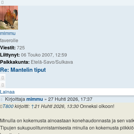
Ylös
mimmu
faverolle
Viestit:
725
Liittynyt:
06 Touko 2007, 12:59
Paikkakunta:
Etelä-Savo/Sulkava
Re: Mantelin tiput
Lainaa
Lainaa
Viesti
Kirjoittaja
mimmu
»
27 Huhti 2026, 17:37
T800
kirjoitti:
↑
21 Huhti 2026, 13:30
Onneksi olkoon!
Minulla on kokemusta ainoastaan konehaudonnasta ja sen vaike
Tipujen sukupuolitunnistamisesta minulla on kokemusta piikkiön