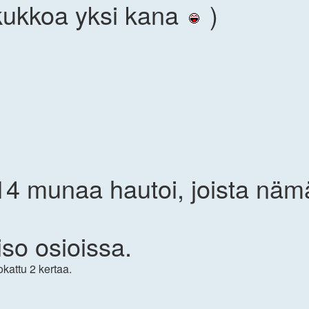
 kukkoa yksi kana
)
14 munaa hautoi, joista nämä 
so osioissa.
kattu 2 kertaa.