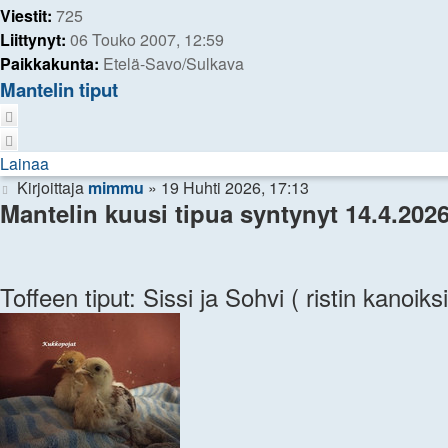
Viestit:
725
Liittynyt:
06 Touko 2007, 12:59
Paikkakunta:
Etelä-Savo/Sulkava
Mantelin tiput
Lainaa
Lainaa
Viesti
Kirjoittaja
mimmu
»
19 Huhti 2026, 17:13
Mantelin kuusi tipua syntynyt 14.4.2026,
Toffeen tiput: Sissi ja Sohvi ( ristin kanoiks