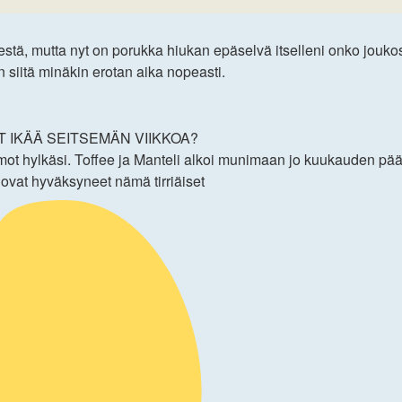
sestä, mutta nyt on porukka hiukan epäselvä itselleni onko jouko
 siitä minäkin erotan aika nopeasti.
T IKÄÄ SEITSEMÄN VIIKKOA?
t hylkäsi. Toffee ja Manteli alkoi munimaan jo kuukauden päästä 
i ovat hyväksyneet nämä tirriäiset