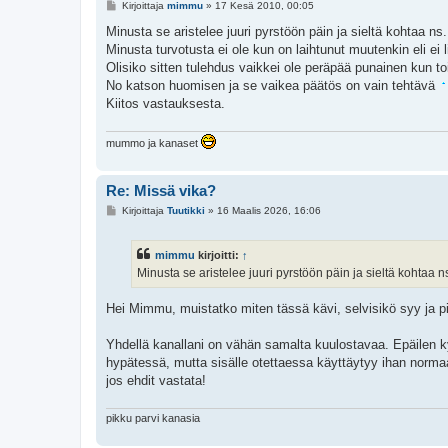
V
Kirjoittaja
mimmu
»
17 Kesä 2010, 00:05
i
e
Minusta se aristelee juuri pyrstöön päin ja sieltä kohtaa ns
s
Minusta turvotusta ei ole kun on laihtunut muutenkin eli ei l
t
i
Olisiko sitten tulehdus vaikkei ole peräpää punainen kun toi
No katson huomisen ja se vaikea päätös on vain tehtävä
Kiitos vastauksesta.
mummo ja kanaset
Re: Missä vika?
V
Kirjoittaja
Tuutikki
»
16 Maalis 2026, 16:06
i
e
s
mimmu
kirjoitti:
↑
t
i
Minusta se aristelee juuri pyrstöön päin ja sieltä kohtaa 
Hei Mimmu, muistatko miten tässä kävi, selvisikö syy ja 
Yhdellä kanallani on vähän samalta kuulostavaa. Epäilen kyl
hypätessä, mutta sisälle otettaessa käyttäytyy ihan normaal
jos ehdit vastata!
pikku parvi kanasia