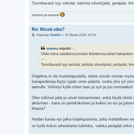
Toivottavasti syy selviää, tarkista siiivet/jalat, peräpää, ilm
mummo ja kanaset
Re: Missä vika?
V
Kirjoittaja
Tuutikki
»
25 Maalis 2026, 02:50
i
e
s
mimmu
kirjoitti:
↑
t
i
Onko kana satuttanut jossain tilanteessa jalan/ takapään ol
---
Toivottavasti syy selviää, tarkista siiivet/jalat, peräpää, ilm
Ongelma ei ole munintapuolella, tekee sievän munan myös 
kanapunkkeja löytyi rypäs orren päästä, mutta yksi yö siivot
aamulla. Virkistyi kyllä sitten taas ja syö ja juo normaalisti.
Olen tutkinut jalat ja siivet toistamiseen, enkä löydä niistä
aktiivinen - kana on pienikokoinen ja kukko on iso ja jyke
lihasta?
Hoidan kanaa nyt jalka-/siipikipuisena, jotta mahdollinen
on kyllä kukon aiheuttama tulehdus, vaikka peräpää onkin p