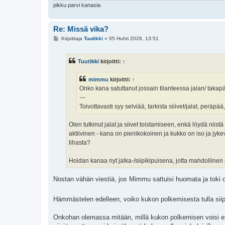
pikku parvi kanasia
Re: Missä vika?
V
Kirjoittaja
Tuutikki
»
05 Huhti 2026, 13:51
i
e
s
Tuutikki
kirjoitti:
↑
t
i
mimmu
kirjoitti:
↑
Onko kana satuttanut jossain tilanteessa jalan/ takapää
---
Toivottavasti syy selviää, tarkista siiivet/jalat, peräpää,
Olen tutkinut jalat ja siivet toistamiseen, enkä löydä niist
aktiivinen - kana on pienikokoinen ja kukko on iso ja jyk
lihasta?
Hoidan kanaa nyt jalka-/siipikipuisena, jotta mahdollinen 
Nostan vähän viestiä, jos Mimmu sattuisi huomata ja toki o
Hämmästelen edelleen, voiko kukon polkemisesta tulla siip
Onkohan olemassa mitään, millä kukon polkemisen voisi est