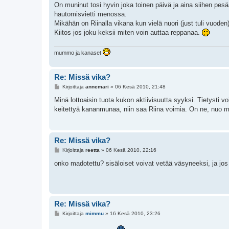
On muninut tosi hyvin joka toinen päivä ja aina siihen pesää
hautomisvietti menossa.
Mikähän on Riinalla vikana kun vielä nuori (just tuli vuode
Kiitos jos joku keksii miten voin auttaa reppanaa.
mummo ja kanaset
Re: Missä vika?
V
Kirjoittaja
annemari
»
06 Kesä 2010, 21:48
i
e
Minä lottoaisin tuota kukon aktiivisuutta syyksi. Tietysti vo
s
keitettyä kananmunaa, niin saa Riina voimia. On ne, nuo 
t
i
Re: Missä vika?
V
Kirjoittaja
reetta
»
06 Kesä 2010, 22:16
i
e
onko madotettu? sisäloiset voivat vetää väsyneeksi, ja jos 
s
t
i
Re: Missä vika?
V
Kirjoittaja
mimmu
»
16 Kesä 2010, 23:26
i
e