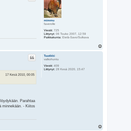
mimmu
faverolle
Viestit:
725
Liittynyt:
06 Touko 2007, 12:59
Paikkakunta:
Etelä-Savo/Sulkava
Y
l
ö
Tuutikki
s
valkohuntu
Viestit:
409
Liittynyt:
28 Kesä 2020, 15:47
17 Kesä 2010, 00:05
a löydykään. Parahtaa
ä minnekään. - Kiitos
Y
l