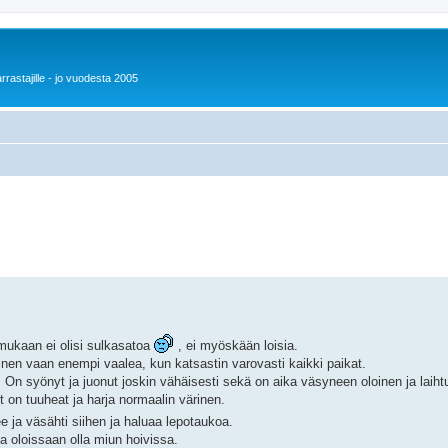
rrastajille - jo vuodesta 2005
 mukaan ei olisi sulkasatoa
, ei myöskään loisia.
en vaan enempi vaalea, kun katsastin varovasti kaikki paikat.
. On syönyt ja juonut joskin vähäisesti sekä on aika väsyneen oloinen ja laihtu
 on tuuheat ja harja normaalin värinen.
 ja väsähti siihen ja haluaa lepotaukoa.
sa oloissaan olla miun hoivissa.