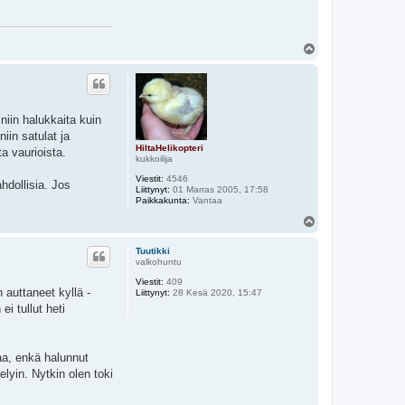
Y
l
ö
s
niin halukkaita kuin
 niin satulat ja
HiltaHelikopteri
a vaurioista.
kukkoilija
Viestit:
4546
hdollisia. Jos
Liittynyt:
01 Marras 2005, 17:58
Paikkakunta:
Vantaa
Y
l
ö
Tuutikki
s
valkohuntu
Viestit:
409
 auttaneet kyllä -
Liittynyt:
28 Kesä 2020, 15:47
i tullut heti
aa, enkä halunnut
lyin. Nytkin olen toki