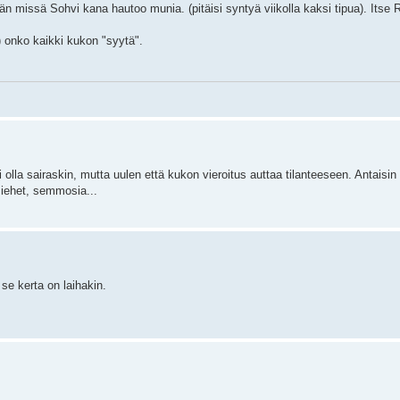
n missä Sohvi kana hautoo munia. (pitäisi syntyä viikolla kaksi tipua). Itse Ri
n) onko kaikki kukon "syytä".
i olla sairaskin, mutta uulen että kukon vieroitus auttaa tilanteeseen. Antaisin
miehet, semmosia...
se kerta on laihakin.