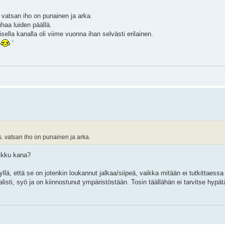
. vatsan iho on punainen ja arka.
ihaa luiden päällä.
sella kanalla oli viime vuonna ihan selvästi erilainen.
ns. vatsan iho on punainen ja arka.
pikku kana?
lä, että se on jotenkin loukannut jalkaa/siipeä, vaikka mitään ei tutkittaess
isti, syö ja on kiinnostunut ympäristöstään. Tosin täällähän ei tarvitse hypät