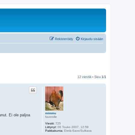
Rekisteröidy
Kirjaudu sisään
12 viestiä • Sivu
1
/
1
mimmu
nut. Ei ole paljoa
faverolle
Viestit:
725
Liittynyt:
06 Touko 2007, 12:59
Paikkakunta:
Etelä-Savo/Sulkava