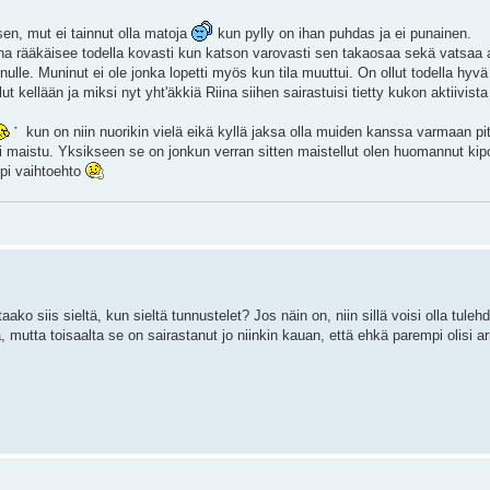
en, mut ei tainnut olla matoja
kun pylly on ihan puhdas ja ei punainen.
na rääkäisee todella kovasti kun katson varovasti sen takaosaa sekä vatsaa a
ulle. Muninut ei ole jonka lopetti myös kun tila muuttui. On ollut todella hyvä
ut kellään ja miksi nyt yht'äkkiä Riina siihen sairastuisi tietty kukon aktiivist
kun on niin nuorikin vielä eikä kyllä jaksa olla muiden kanssa varmaan pi
ei maistu. Yksikseen se on jonkun verran sitten maistellut olen huomannut kipo
mpi vaihtoehto
ko siis sieltä, kun sieltä tunnustelet? Jos näin on, niin sillä voisi olla tuleh
a, mutta toisaalta se on sairastanut jo niinkin kauan, että ehkä parempi olisi