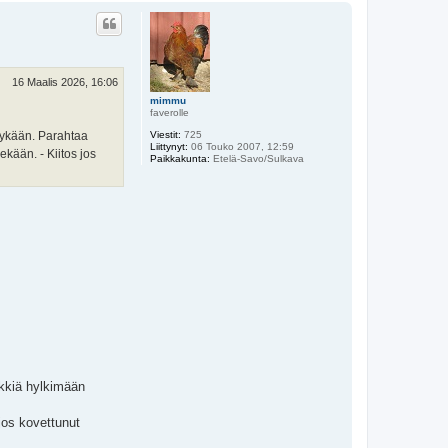
ö
s
16 Maalis 2026, 16:06
mimmu
faverolle
ydykään. Parahtaa
Viestit:
725
Liittynyt:
06 Touko 2007, 12:59
ekään. - Kiitos jos
Paikkakunta:
Etelä-Savo/Sulkava
 äkkiä hylkimään
jos kovettunut