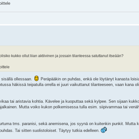
oittele
isiko kukko ollut liian aktiivinen ja jossain tilanteessa satuttanut itseään?
oittele
sisällä ollessaan.
Peräpääkin on puhdas, enkä ole löytänyt kanasta loisi
ussa häkissä teipatulla orrella ei juuri vaikuttanut tilanteeseen, vaan kana o
 vikaa tai aristavia kohtia. Kävelee ja kuoputtaa sekä kylpee. Sen sijaan kukko 
väjalkainen. Mutta voiko kukon polkemisessa tulla esim. siipivammaa tai venä
 murtuma tms. paranisi, sekä anemisena, jos syynä on kuitenkin punkit. Mutta
uhdas. Tai sitten suolistoloiset. Täytyy tutkia edelleen.