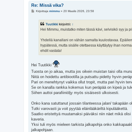
Re: Missä vika?
V
Kirjoittaja
mimmu
»
20 Maalis 2026, 23:58
i
e
s
Tuutikki
kirjoitti:
↑
t
i
Hei Mimmu, muistatko miten tässä kävi, selvisikö syy ja 
Yhdellä kanallani on vähän samalta kuulostavaa. Epäilen k
hypätessä, mutta sisälle otettaessa käyttäytyy ihan normaa
ehdit vastata!
Hei Tuutikki
Tuosta on jo aikaa, mutta jos oikein muistan taisi olla mu
Niitä on hoidettu antibiootilla ja putsattu pidetty hyvin per
Pari on menehtynyt vaikka ollut tropit, mutta pari hyvin terve
Se on kanalla rankka kokemus kun peräpää on kipeä ja tuleh
Siihen auttoi parafiiniöljy myös sisäisesti ulkoisesti.
Onko kana satuttanut jossain tilanteessa jalan/ takapään oli
Tutki varovasti ja voit pyytää eläinlääkäriltä kipulääkettä.
Saatko eristettyä muutamaksi päiväksi niin näet mikä olisi v
kaveria.
Yksi tuli myös mieleen tarkista jalkapohja onko kakkapaak
jalkapohjaan.