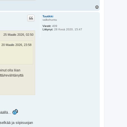
Y
l
ö
Tuutikki
s
valkohuntu
Viestit:
409
Liittynyt:
28 Kesä 2020, 15:47
25 Maalis 2026, 02:50
20 Maalis 2026, 23:58
nut olla liian
ttä/revähtänyttä
äällä...
elkää ja siipisuojan