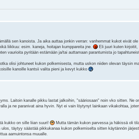
tämällä sen kanoista. Ja aika auttaa jonkin verran: vanhemmat kukot eivät ole 
mikä liikkuu: esim. kaneja, hoitajan kumppareita jne.
Eli juuri kuten kirjoitit,
enten vaurioita pyritään estämään ja/tai auttamaan parantumista jo tapahtuneist
, jotka olisi johtuneet kukon polkemisesta, mutta uskon niiden olevan täysin ma
oisille kanoille kantsii valita pieni ja kevyt kukko
yms. Laitoin kanalle pikku lastat jalkoihin, "sääriosaan" noin vko sitten. Ne on
la ja ne paranivat aina hyvin. Nyt ei vain löytynyt lainkaan vikakohtaa, joten e
ä kukko on sille liian suuri!
Mutta tämän kukon parvessa ja häkissä oli til
ulos, täytyy säästää pikkukanaa kukon polkemiselta sitten käytännön järjeste
urettua aamuintonsa muualle.