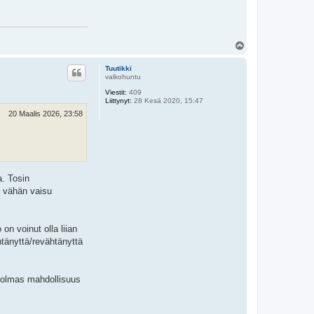
Y
l
ö
Tuutikki
s
valkohuntu
Viestit:
409
Liittynyt:
28 Kesä 2020, 15:47
20 Maalis 2026, 23:58
a. Tosin
li vähän vaisu
on voinut olla liian
htänyttä/revähtänyttä
 kolmas mahdollisuus