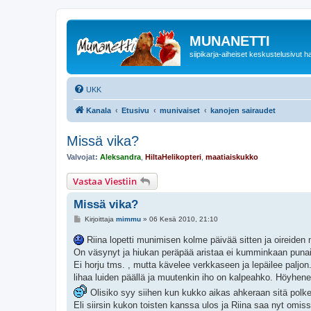
MUNANETTI
siipikarja-aiheiset keskustelusivut ha
UKK
Kanala
Etusivu
munivaiset
kanojen sairaudet
Missä vika?
Valvojat:
Aleksandra
,
HiltaHelikopteri
,
maatiaiskukko
Vastaa Viestiin
Missä vika?
V
Kirjoittaja
mimmu
»
06 Kesä 2010, 21:10
i
e
Riina lopetti munimisen kolme päivää sitten ja oireiden
s
On väsynyt ja hiukan peräpää aristaa ei kumminkaan punain
t
i
Ei horju tms. , mutta kävelee verkkaseen ja lepäilee paljon
lihaa luiden päällä ja muutenkin iho on kalpeahko. Höyhenet
Olisiko syy siihen kun kukko aikas ahkeraan sitä polkee
Eli siirsin kukon toisten kanssa ulos ja Riina saa nyt omis