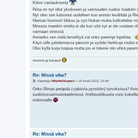
s
Kiitos vastauksesta
t
Riina on nyt ollut yksikseen ja varmuuden vuoksi madotin s
i
Nyt olen sen katsonut uudelleen kun annoin levähtää ja Rii
Hieman huonosti liikkuu ja syö hiukan mutta kotkottelee min
Minusta marekin oireita ei ole kun sitä nyt ei ole vuoteen oll
varmaan stressiä.
Annanko sen vielä tervehtyä vai onko parempi lopettaa
Käyn sille juttelemassa päivisin ja syötän herkkuja mutta 
Olisi kyllä kurja luopua mutta jos ei tokene niin ehkä pare
mummo ja kanaset
Re: Missä vika?
V
Kirjoittaja
HiltaHelikopteri
»
16 Kesä 2010, 23:49
i
e
Onko Riinan peräpää (=jaloista pyrstöön) turvoksissa? Aristaa
s
suolistossa/munintaelimissä. Antibioottikuuria voisi kokeill
t
i
matomaille
Re: Missä vika?