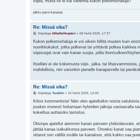
siipiä, mutta se ei kai vähennä kukon polkemishaluja?
pikku parvi kanasia
Re: Missä vika?
V
Kirjoittaja
HiltaHelikopteri
»
08 Huhti 2026, 17:57
i
e
Kukon polkemishaluja ei voi oikein hillitä muuten kuin eris
s
nuorikkokukot, jotka polkevat tai yrittävät polkea kaikkea 
t
i
siipisuojat ovat vain kanan suojia, joilla ihon/sulkien/höyh
Itselläni ei ole kokemusta siipi-, jalka- tai lihasvammoista
mahdollista, niin varsinkin pienelle kanaparvelle tai pienikok
Re: Missä vika?
V
Kirjoittaja
Tuutikki
»
10 Huhti 2026, 13:45
i
e
Kiitos kommentista! Näin olen ajatellutkin noista satuloista 
s
jouduin monesti hoitamaan hybridien jalkoja vastaavalla taval
t
i
kokeiltua auttaisiko lastoitus.
Olisinpa ajatellut aiemmin kanan parveen yhdistäessäni, ett
jättää kanaa isäkukkonsa parveen. Onneksi kanat saa pian 
ottanut sen välillä sisälle tai kainaloon, että kukko saa p