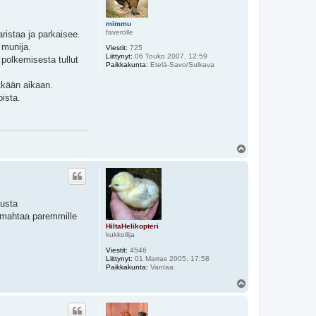
mimmu
faverolle
ristaa ja parkaisee.
 munija.
Viestit:
725
Liittynyt:
06 Touko 2007, 12:59
a polkemisesta tullut
Paikkakunta:
Etelä-Savo/Sulkava
tkään aikaan.
ista.
Y
l
ö
s
dusta
 armahtaa paremmille
HiltaHelikopteri
kukkoilija
Viestit:
4546
Liittynyt:
01 Marras 2005, 17:58
Paikkakunta:
Vantaa
Y
l
ö
s