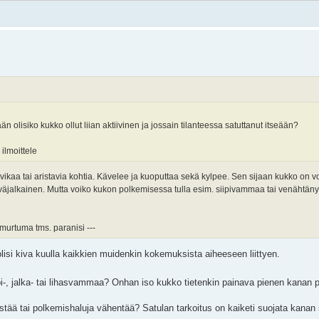
n olisiko kukko ollut liian aktiivinen ja jossain tilanteessa satuttanut itseään?
 ilmoittele
ä vikaa tai aristavia kohtia. Kävelee ja kuoputtaa sekä kylpee. Sen sijaan kukko on voi
eväjalkainen. Mutta voiko kukon polkemisessa tulla esim. siipivammaa tai venähtäny
murtuma tms. paranisi ---
lisi kiva kuulla kaikkien muidenkin kokemuksista aiheeseen liittyen.
i-, jalka- tai lihasvammaa? Onhan iso kukko tietenkin painava pienen kanan p
ää tai polkemishaluja vähentää? Satulan tarkoitus on kaiketi suojata kanan s