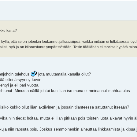
pikku kana?
yllä, että se on jotenkin loukannut jalkaa/siipeä, vaikka mitään ei tutkittaessa lö
listi, syö ja on kiinnostunut ympäristöstään. Tosin täällähän ei tarvitse hypätä minn
nanjohdin tulehdus
jota muutamalla kanalla ollut?
äpää ettei ärsyynny kovin.
htyi ja eli pari vuotta.
tunut. Minusta näillä johtui kun liian iso muna ei meinannut mahtua ulos.
siko kukko ollut liian aktiivinen ja jossain tilanteessa satuttanut itseään?
ika niin tiedät hoitaa, mutta ei liian pitkään pois toisten luota alkavat hyvin
kuja niin rapsuta pois. Joskus semmoinenkin aiheuttaa linkkaamista ja kipua 