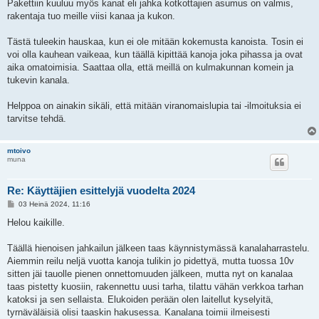
Pakettiin kuuluu myös kanat eli jahka kotkottajien asumus on valmis,
rakentaja tuo meille viisi kanaa ja kukon.
Tästä tuleekin hauskaa, kun ei ole mitään kokemusta kanoista. Tosin ei
voi olla kauhean vaikeaa, kun täällä kipittää kanoja joka pihassa ja ovat
aika omatoimisia. Saattaa olla, että meillä on kulmakunnan komein ja
tukevin kanala.
Helppoa on ainakin sikäli, että mitään viranomaislupia tai -ilmoituksia ei
tarvitse tehdä.
mtoivo
muna
Re: Käyttäjien esittelyjä vuodelta 2024
V
03 Heinä 2024, 11:16
i
e
Helou kaikille.
s
t
i
Täällä hienoisen jahkailun jälkeen taas käynnistymässä kanalaharrastelu.
Aiemmin reilu neljä vuotta kanoja tulikin jo pidettyä, mutta tuossa 10v
sitten jäi tauolle pienen onnettomuuden jälkeen, mutta nyt on kanalaa
taas pistetty kuosiin, rakennettu uusi tarha, tilattu vähän verkkoa tarhan
katoksi ja sen sellaista. Elukoiden perään olen laitellut kyselyitä,
tyrnäväläisiä olisi taaskin hakusessa. Kanalana toimii ilmeisesti