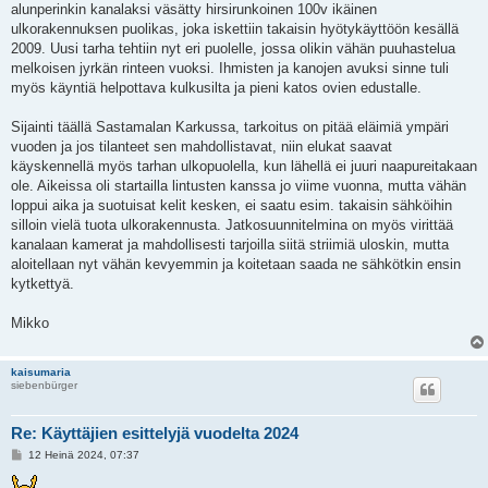
alunperinkin kanalaksi väsätty hirsirunkoinen 100v ikäinen
ulkorakennuksen puolikas, joka iskettiin takaisin hyötykäyttöön kesällä
2009. Uusi tarha tehtiin nyt eri puolelle, jossa olikin vähän puuhastelua
melkoisen jyrkän rinteen vuoksi. Ihmisten ja kanojen avuksi sinne tuli
myös käyntiä helpottava kulkusilta ja pieni katos ovien edustalle.
Sijainti täällä Sastamalan Karkussa, tarkoitus on pitää eläimiä ympäri
vuoden ja jos tilanteet sen mahdollistavat, niin elukat saavat
käyskennellä myös tarhan ulkopuolella, kun lähellä ei juuri naapureitakaan
ole. Aikeissa oli startailla lintusten kanssa jo viime vuonna, mutta vähän
loppui aika ja suotuisat kelit kesken, ei saatu esim. takaisin sähköihin
silloin vielä tuota ulkorakennusta. Jatkosuunnitelmina on myös virittää
kanalaan kamerat ja mahdollisesti tarjoilla siitä striimiä uloskin, mutta
aloitellaan nyt vähän kevyemmin ja koitetaan saada ne sähkötkin ensin
kytkettyä.
Mikko
kaisumaria
siebenbürger
Re: Käyttäjien esittelyjä vuodelta 2024
V
12 Heinä 2024, 07:37
i
e