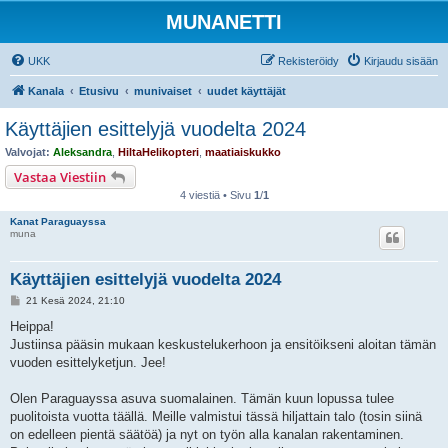
MUNANETTI
UKK
Rekisteröidy
Kirjaudu sisään
Kanala
Etusivu
munivaiset
uudet käyttäjät
Käyttäjien esittelyjä vuodelta 2024
Valvojat:
Aleksandra
,
HiltaHelikopteri
,
maatiaiskukko
Vastaa Viestiin
4 viestiä • Sivu
1
/
1
Kanat Paraguayssa
muna
Käyttäjien esittelyjä vuodelta 2024
V
21 Kesä 2024, 21:10
i
e
Heippa!
s
Justiinsa pääsin mukaan keskustelukerhoon ja ensitöikseni aloitan tämän
t
i
vuoden esittelyketjun. Jee!
Olen Paraguayssa asuva suomalainen. Tämän kuun lopussa tulee
puolitoista vuotta täällä. Meille valmistui tässä hiljattain talo (tosin siinä
on edelleen pientä säätöä) ja nyt on työn alla kanalan rakentaminen.