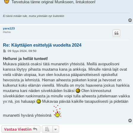
s
Tervetuloa tänne original Munikseen, lintukotoon!
t
i
Ei tästä mitään tule, mutta yritetään nyt kuitenkin
yara123
muna
Re: Käyttäjien esittelyjä vuodelta 2024
V
09 Syys 2024, 09:50
i
e
Hellurei ja hellät tunteet!
s
Mukava päästä osaksi tätä munanetin yhteisöä. Meillä avopuolisoni
t
i
kanssa löytyy pihasta muutama kana ja ankkoja. Minulle nämä lajit ovat
vielä vähän utopiaa, kun olen koulussa pääpainotteisesti opiskellut
hevosista ja lehmistä. Hieman aiheesta poiketen koirat ja hevoset on
kulkenut koko elämän vierellä. Minulla on myös haaveena joskus hankkia
muutama kani näiden siivekkäiden lisäksi
Olen kiinnostunut
siivekkäiden ruokinnasta ja minulle voipi tulla aiheesta juttelemaan vaikka
yv:nä, jos haluaapi
Mukavaa päivää kaikille tasapuolisesti ja pidetään
munanetti hyvänä yhteisönä
Vastaa Viestiin