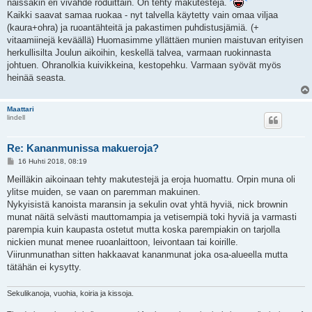
näissäkin eri vivahde roduittain. On tehty makutestejä.
Kaikki saavat samaa ruokaa - nyt talvella käytetty vain omaa viljaa
(kaura+ohra) ja ruoantähteitä ja pakastimen puhdistusjämiä. (+
vitaamiinejä keväällä) Huomasimme yllättäen munien maistuvan erityisen
herkullisilta Joulun aikoihin, keskellä talvea, varmaan ruokinnasta
johtuen. Ohranolkia kuivikkeina, kestopehku. Varmaan syövät myös
heinää seasta.
Maattari
lindell
Re: Kananmunissa makueroja?
V
16 Huhti 2018, 08:19
i
e
Meilläkin aikoinaan tehty makutestejä ja eroja huomattu. Orpin muna oli
s
ylitse muiden, se vaan on paremman makuinen.
t
i
Nykyisistä kanoista maransin ja sekulin ovat yhtä hyviä, nick brownin
munat näitä selvästi mauttomampia ja vetisempiä toki hyviä ja varmasti
parempia kuin kaupasta ostetut mutta koska parempiakin on tarjolla
nickien munat menee ruoanlaittoon, leivontaan tai koirille.
Viirunmunathan sitten hakkaavat kananmunat joka osa-alueella mutta
tätähän ei kysytty.
Sekulikanoja, vuohia, koiria ja kissoja.