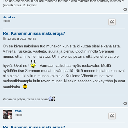
The darkest places in hell are reserved for those who maintain their neutrality in times of
(moral) crisis. D. Alighieri
riepukka
kukko
Re: Kananmunissa makueroja?
V
13 Joulu 2018, 09:44
i
e
On se kivan näköinen tuo munakori kun sitä kiikuttaa sisälle kanalasta.
s
Vihreitä, ruskeita, vaaleita, suuria ja pieniä. Odotin innolla Seraman
t
i
munia, että mille ne maistuu. Olin lukenut jostain, että pienet eivät ole
hyviä. Ovat ne !
. Varmaan vaikuttaa myös ruokavalio. Meillä
syödään itse Seraman munat leivän päällä. Niitä menee tuplaten kun ovat
niin pieniä- liki viirun munan kokoisia. Kuulema Vihreät munat ovat
ravintorikkaampia kuin tavan munat. Niitäkin saadaan kotikäyttöön ja ovat
maukkaita.
Vähän on paljon, miten sen ottaa
T800
kukko
Re: Kananmunissa makueroja?