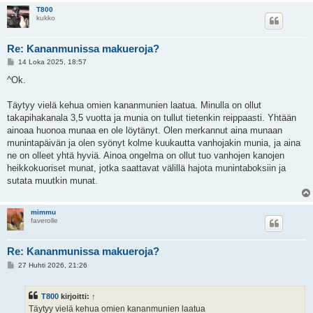
T800
kukko
Re: Kananmunissa makueroja?
V
14 Loka 2025, 18:57
i
e
^Ok.
s
t
i
Täytyy vielä kehua omien kananmunien laatua. Minulla on ollut
takapihakanala 3,5 vuotta ja munia on tullut tietenkin reippaasti. Yhtään
ainoaa huonoa munaa en ole löytänyt. Olen merkannut aina munaan
munintapäivän ja olen syönyt kolme kuukautta vanhojakin munia, ja aina
ne on olleet yhtä hyviä. Ainoa ongelma on ollut tuo vanhojen kanojen
heikkokuoriset munat, jotka saattavat välillä hajota munintaboksiin ja
sutata muutkin munat.
mimmu
faverolle
Re: Kananmunissa makueroja?
V
27 Huhti 2026, 21:26
i
e
s
T800
kirjoitti:
↑
t
i
Täytyy vielä kehua omien kananmunien laatua