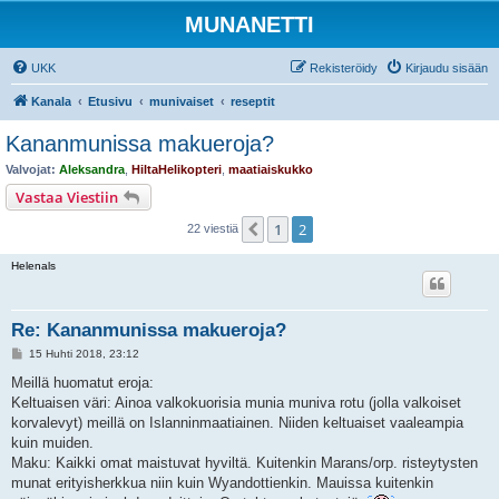
MUNANETTI
UKK
Rekisteröidy
Kirjaudu sisään
Kanala
Etusivu
munivaiset
reseptit
Kananmunissa makueroja?
Valvojat:
Aleksandra
,
HiltaHelikopteri
,
maatiaiskukko
Vastaa Viestiin
1
2
Edellinen
22 viestiä
Helenals
Re: Kananmunissa makueroja?
V
15 Huhti 2018, 23:12
i
e
Meillä huomatut eroja:
s
Keltuaisen väri: Ainoa valkokuorisia munia muniva rotu (jolla valkoiset
t
i
korvalevyt) meillä on Islanninmaatiainen. Niiden keltuaiset vaaleampia
kuin muiden.
Maku: Kaikki omat maistuvat hyviltä. Kuitenkin Marans/orp. risteytysten
munat erityisherkkua niin kuin Wyandottienkin. Mauissa kuitenkin