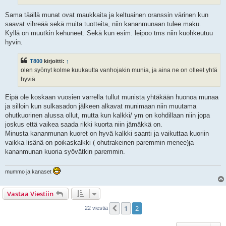
Sama täällä munat ovat maukkaita ja keltuainen oranssin värinen kun
saavat vihreää sekä muita tuotteita, niin kananmunaan tulee maku.
Kyllä on muutkin kehuneet. Sekä kun esim. leipoo tms niin kuohkeutuu
hyvin.
T800
kirjoitti:
↑
olen syönyt kolme kuukautta vanhojakin munia, ja aina ne on olleet yhtä
hyviä
Eipä ole koskaan vuosien varrella tullut munista yhtäkään huonoa munaa
ja silloin kun sulkasadon jälkeen alkavat munimaan niin muutama
ohutkuorinen alussa ollut, mutta kun kalkki/ ym on kohdillaan niin jopa
joskus että vaikea saada rikki kuorta niin jämäkkä on.
Minusta kananmunan kuoret on hyvä kalkki saanti ja vaikuttaa kuoriin
vaikka lisänä on poikaskalkki ( ohutrakeinen paremmin menee)ja
kananmunan kuoria syövätkin paremmin.
mummo ja kanaset
Vastaa Viestiin
1
2
Edellinen
22 viestiä