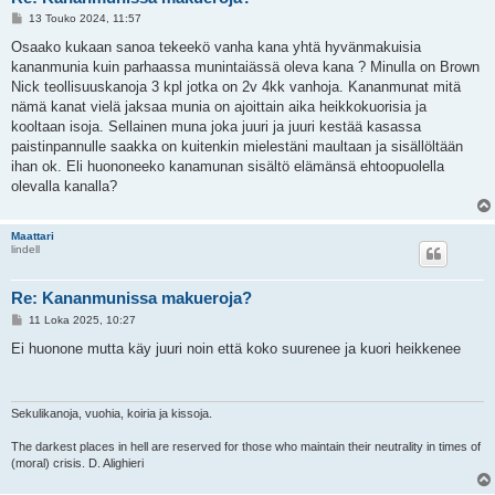
V
13 Touko 2024, 11:57
i
e
Osaako kukaan sanoa tekeekö vanha kana yhtä hyvänmakuisia
s
kananmunia kuin parhaassa munintaiässä oleva kana ? Minulla on Brown
t
i
Nick teollisuuskanoja 3 kpl jotka on 2v 4kk vanhoja. Kananmunat mitä
nämä kanat vielä jaksaa munia on ajoittain aika heikkokuorisia ja
kooltaan isoja. Sellainen muna joka juuri ja juuri kestää kasassa
paistinpannulle saakka on kuitenkin mielestäni maultaan ja sisällöltään
ihan ok. Eli huononeeko kanamunan sisältö elämänsä ehtoopuolella
olevalla kanalla?
Maattari
lindell
Re: Kananmunissa makueroja?
V
11 Loka 2025, 10:27
i
e
Ei huonone mutta käy juuri noin että koko suurenee ja kuori heikkenee
s
t
i
Sekulikanoja, vuohia, koiria ja kissoja.
The darkest places in hell are reserved for those who maintain their neutrality in times of
(moral) crisis. D. Alighieri