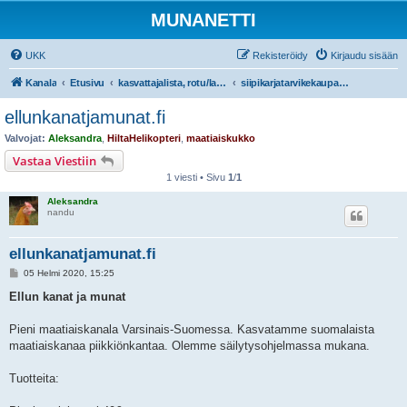
MUNANETTI
UKK
Rekisteröidy
Kirjaudu sisään
Kanala
Etusivu
kasvattajalista, rotu/lajiesittelyt, siipikarjatarvikekaupat
siipikarjatarvikekaupat (Munanetin yhteistyökumppanit)
ellunkanatjamunat.fi
Valvojat:
Aleksandra
,
HiltaHelikopteri
,
maatiaiskukko
Vastaa Viestiin
1 viesti • Sivu
1
/
1
Aleksandra
nandu
ellunkanatjamunat.fi
V
05 Helmi 2020, 15:25
i
e
Ellun kanat ja munat
s
t
i
Pieni maatiaiskanala Varsinais-Suomessa. Kasvatamme suomalaista
maatiaiskanaa piikkiönkantaa. Olemme säilytysohjelmassa mukana.
Tuotteita: