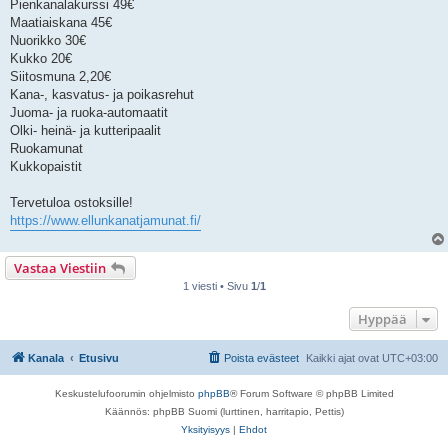
Pienkanalakurssi 49€
Maatiaiskana 45€
Nuorikko 30€
Kukko 20€
Siitosmuna 2,20€
Kana-, kasvatus- ja poikasrehut
Juoma- ja ruoka-automaatit
Olki- heinä- ja kutteripaalit
Ruokamunat
Kukkopaistit
Tervetuloa ostoksille!
https://www.ellunkanatjamunat.fi/
Vastaa Viestiin
1 viesti • Sivu
1
/
1
Hyppää
Kanala
Etusivu
Poista evästeet
Kaikki ajat ovat
UTC+03:00
Keskustelufoorumin ohjelmisto
phpBB
® Forum Software © phpBB Limited
Käännös: phpBB Suomi (lurttinen, harritapio, Pettis)
Yksityisyys
|
Ehdot