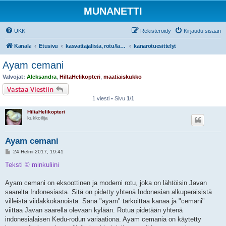
MUNANETTI
UKK
Rekisteröidy
Kirjaudu sisään
Kanala
Etusivu
kasvattajalista, rotu/lajiesittelyt, siipikarjatarvikekaupat
kanarotuesittelyt
Ayam cemani
Valvojat:
Aleksandra
,
HiltaHelikopteri
,
maatiaiskukko
Vastaa Viestiin
1 viesti • Sivu
1
/
1
HiltaHelikopteri
kukkoilija
Ayam cemani
V
24 Helmi 2017, 19:41
i
e
Teksti © minkuliini
s
t
i
Ayam cemani on eksoottinen ja moderni rotu, joka on lähtöisin Javan
saarelta Indonesiasta. Sitä on pidetty yhtenä Indonesian alkuperäisistä
villeistä viidakkokanoista. Sana "ayam" tarkoittaa kanaa ja "cemani"
viittaa Javan saarella olevaan kylään. Rotua pidetään yhtenä
indonesialaisen Kedu-rodun variaationa. Ayam cemania on käytetty