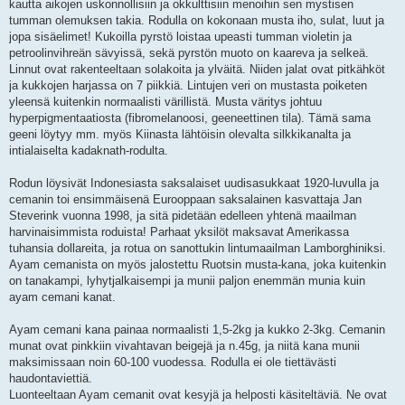
kautta aikojen uskonnollisiin ja okkulttisiin menoihin sen mystisen
tumman olemuksen takia. Rodulla on kokonaan musta iho, sulat, luut ja
jopa sisäelimet! Kukoilla pyrstö loistaa upeasti tumman violetin ja
petroolinvihreän sävyissä, sekä pyrstön muoto on kaareva ja selkeä.
Linnut ovat rakenteeltaan solakoita ja ylväitä. Niiden jalat ovat pitkähköt
ja kukkojen harjassa on 7 piikkiä. Lintujen veri on mustasta poiketen
yleensä kuitenkin normaalisti värillistä. Musta väritys johtuu
hyperpigmentaatiosta (fibromelanoosi, geeneettinen tila). Tämä sama
geeni löytyy mm. myös Kiinasta lähtöisin olevalta silkkikanalta ja
intialaiselta kadaknath-rodulta.
Rodun löysivät Indonesiasta saksalaiset uudisasukkaat 1920-luvulla ja
cemanin toi ensimmäisenä Eurooppaan saksalainen kasvattaja Jan
Steverink vuonna 1998, ja sitä pidetään edelleen yhtenä maailman
harvinaisimmista roduista! Parhaat yksilöt maksavat Amerikassa
tuhansia dollareita, ja rotua on sanottukin lintumaailman Lamborghiniksi.
Ayam cemanista on myös jalostettu Ruotsin musta-kana, joka kuitenkin
on tanakampi, lyhytjalkaisempi ja munii paljon enemmän munia kuin
ayam cemani kanat.
Ayam cemani kana painaa normaalisti 1,5-2kg ja kukko 2-3kg. Cemanin
munat ovat pinkkiin vivahtavan beigejä ja n.45g, ja niitä kana munii
maksimissaan noin 60-100 vuodessa. Rodulla ei ole tiettävästi
haudontaviettiä.
Luonteeltaan Ayam cemanit ovat kesyjä ja helposti käsiteltäviä. Ne ovat