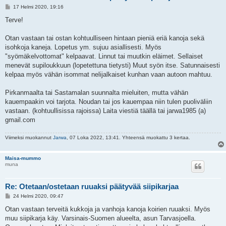
V
17 Helmi 2020, 19:16
i
e
Terve!
s
t
i
Otan vastaan tai ostan kohtuulliseen hintaan pieniä eriä kanoja sekä
isohkoja kaneja. Lopetus ym. sujuu asiallisesti. Myös
"syömäkelvottomat" kelpaavat. Linnut tai muutkin eläimet. Sellaiset
menevät supiloukkuun (lopetettuna tietysti) Muut syön itse. Satunnaisesti
kelpaa myös vähän isommat nelijalkaiset kunhan vaan autoon mahtuu.
Pirkanmaalta tai Sastamalan suunnalta mieluiten, mutta vähän
kauempaakin voi tarjota. Noudan tai jos kauempaa niin tulen puoliväliin
vastaan. (kohtuullisissa rajoissa) Laita viestiä täällä tai jarwa1985 (a)
gmail.com
Viimeksi muokannut
Jarwa
, 07 Loka 2022, 13:41. Yhteensä muokattu 3 kertaa.
Maisa-mummo
muna
Re: Otetaan/ostetaan ruuaksi päätyvää siipikarjaa
V
24 Helmi 2020, 09:47
i
e
Otan vastaan terveitä kukkoja ja vanhoja kanoja koirien ruuaksi. Myös
s
muu siipikarja käy. Varsinais-Suomen alueelta, asun Tarvasjoella.
t
i