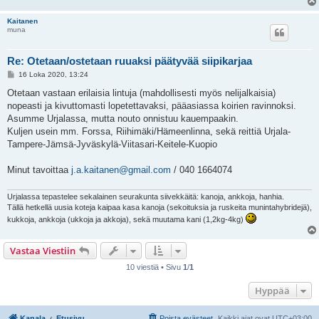
Kaitanen
muna
Re: Otetaan/ostetaan ruuaksi päätyvää siipikarjaa
V
16 Loka 2020, 13:24
i
e
Otetaan vastaan erilaisia lintuja (mahdollisesti myös nelijalkaisia)
s
nopeasti ja kivuttomasti lopetettavaksi, pääasiassa koirien ravinnoksi.
t
i
Asumme Urjalassa, mutta nouto onnistuu kauempaakin.
Kuljen usein mm. Forssa, Riihimäki/Hämeenlinna, sekä reittiä Urjala-
Tampere-Jämsä-Jyväskylä-Viitasari-Keitele-Kuopio
Minut tavoittaa
j.a.kaitanen@gmail.com
/ 040 1664074
Urjalassa tepastelee sekalainen seurakunta siivekkäitä: kanoja, ankkoja, hanhia.
Tällä hetkellä uusia koteja kaipaa kasa kanoja (sekoituksia ja ruskeita munintahybridejä),
kukkoja, ankkoja (ukkoja ja akkoja), sekä muutama kani (1,2kg-4kg)
Vastaa Viestiin
10 viestiä • Sivu
1
/
1
Hyppää
Kanala
Etusivu
Poista evästeet
Kaikki ajat ovat
UTC+03:00