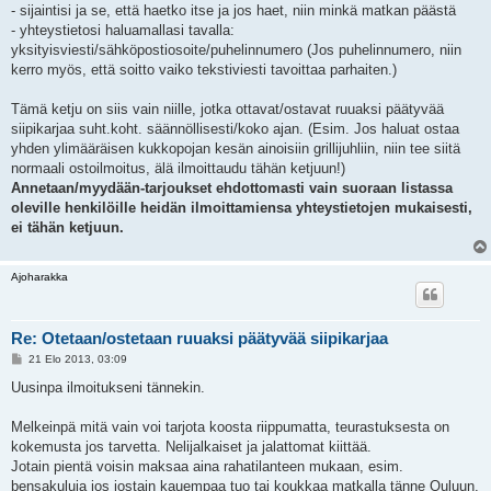
- sijaintisi ja se, että haetko itse ja jos haet, niin minkä matkan päästä
- yhteystietosi haluamallasi tavalla:
yksityisviesti/sähköpostiosoite/puhelinnumero (Jos puhelinnumero, niin
kerro myös, että soitto vaiko tekstiviesti tavoittaa parhaiten.)
Tämä ketju on siis vain niille, jotka ottavat/ostavat ruuaksi päätyvää
siipikarjaa suht.koht. säännöllisesti/koko ajan. (Esim. Jos haluat ostaa
yhden ylimääräisen kukkopojan kesän ainoisiin grillijuhliin, niin tee siitä
normaali ostoilmoitus, älä ilmoittaudu tähän ketjuun!)
Annetaan/myydään-tarjoukset ehdottomasti vain suoraan listassa
oleville henkilöille heidän ilmoittamiensa yhteystietojen mukaisesti,
ei tähän ketjuun.
Ajoharakka
Re: Otetaan/ostetaan ruuaksi päätyvää siipikarjaa
V
21 Elo 2013, 03:09
i
e
Uusinpa ilmoitukseni tännekin.
s
t
i
Melkeinpä mitä vain voi tarjota koosta riippumatta, teurastuksesta on
kokemusta jos tarvetta. Nelijalkaiset ja jalattomat kiittää.
Jotain pientä voisin maksaa aina rahatilanteen mukaan, esim.
bensakuluja jos jostain kauempaa tuo tai koukkaa matkalla tänne Ouluun,