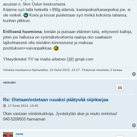
asustan n. 5km Oulun keskustasta.
Käärme syö tällä hetkellä +300g eläimiä, kaninpoikia/kananpoikia jne, ei
ole ronkeli.
Koira ja kissat puolestaan syö minkä kokoista tahansa,
kunhan pilkkoo.
Erillisenä huomiona
; kerään ja putsaan eläinten luita, erityisesti kalloja,
joten jos hallussa on syömäkelvottomia raatoja niin saattaisin
lajikohtaisesti olla niistäkin kiinnostunut ja maksaa
postituksen+vaivanpalkkaa.
Yhteydenotot YV tai mailia arbetrev [@] gmail.com
Viimeksi muokannut
Ajoharakka
, 10 Huhti 2015, 23:17. Yhteensä muokattu 2 kertaa.
minkuliini
Re: Otetaan/ostetaan ruuaksi päätyvää siipikarjaa
V
17 Kesä 2014, 13:40
i
e
Otan vastaan viiriäiskukkoja, Jyväskylän alue ja nouto onnistuu!
s
040-5209503 hannamari
t
i
nana