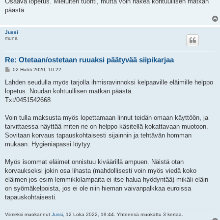
Osaava lopetus. Mieluiten tuonti, mutta voin hakea kohtuullisen matkan
päästä.
Jussi
muna
Re: Otetaan/ostetaan ruuaksi päätyvää siipikarjaa
V
02 Huhti 2020, 10:22
i
e
Lahden seudulla myös tarjolla ihmisravinnoksi kelpaaville eläimille helppo
s
lopetus. Noudan kohtuullisen matkan päästä.
t
i
Txt/0451542668
Voin tulla maksusta myös lopettamaan linnut teidän omaan käyttöön, ja
tarvittaessa näyttää miten ne on helppo käsitellä kokattavaan muotoon.
Sovitaan korvaus tapauskohtaisesti sijainnin ja tehtävän homman
mukaan. Hygieniapassi löytyy.
Myös isommat eläimet onnistuu kiväärillä ampuen. Näistä otan
korvaukseksi jokin osa lihasta (mahdollisesti voin myös viedä koko
eläimen jos esim lemmikkilampaita ei itse halua hyödyntää) mikäli eläin
on syömäkelpoista, jos ei ole niin hieman vaivanpalkkaa euroissa
tapauskohtaisesti.
Viimeksi muokannut
Jussi
, 12 Loka 2022, 19:44. Yhteensä muokattu 3 kertaa.