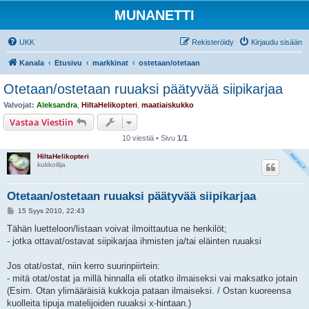
MUNANETTI
UKK
Rekisteröidy
Kirjaudu sisään
Kanala
Etusivu
markkinat
ostetaan/otetaan
Otetaan/ostetaan ruuaksi päätyvää siipikarjaa
Valvojat:
Aleksandra
,
HiltaHelikopteri
,
maatiaiskukko
Vastaa Viestiin
10 viestiä • Sivu
1
/
1
HiltaHelikopteri
kukkoilija
Otetaan/ostetaan ruuaksi päätyvää siipikarjaa
V
15 Syys 2010, 22:43
i
e
Tähän luetteloon/listaan voivat ilmoittautua ne henkilöt;
s
- jotka ottavat/ostavat siipikarjaa ihmisten ja/tai eläinten ruuaksi
t
i
Jos otat/ostat, niin kerro suurinpiirtein:
- mitä otat/ostat ja millä hinnalla eli otatko ilmaiseksi vai maksatko jotain
(Esim. Otan ylimääräisiä kukkoja pataan ilmaiseksi. / Ostan kuoreensa
kuolleita tipuja matelijoiden ruuaksi x-hintaan.)