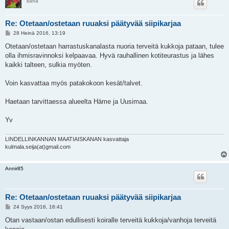
kana
Re: Otetaan/ostetaan ruuaksi päätyvää siipikarjaa
V
28 Heinä 2016, 13:19
i
e
Otetaan/ostetaan harrastuskanalasta nuoria terveitä kukkoja pataan, tulee
s
olla ihmisravinnoksi kelpaavaa. Hyvä rauhallinen kotiteurastus ja lähes
t
i
kaikki talteen, sulkia myöten.
Voin kasvattaa myös patakokoon kesät/talvet.
Haetaan tarvittaessa alueelta Häme ja Uusimaa.
Yv
LINDELLINKANNAN MAATIAISKANAN kasvattaja
kulmala.seija(at)gmail.com
Annir85
Re: Otetaan/ostetaan ruuaksi päätyvää siipikarjaa
V
24 Syys 2016, 16:41
i
e
Otan vastaan/ostan edullisesti koiralle terveitä kukkoja/vanhoja terveitä
s