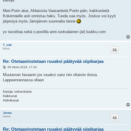
kanoja.
t
i
Meri-Porin alue, Ahlaisista Vaasantietä Poriin päin, kakkostietä
Kokemäelle asti onnistuu haku. Tuoda saa myös. Joskus voi kyyti
järjestyä myös Jämijärven suunnalta tänne
yv tavoittaa sekä s-postilla anni.ruotsalainen (at) luukku.com
T_intti
kana
Re: Otetaan/ostetaan ruuaksi päätyvää siipikarjaa
V
06 Helmi 2018, 17:24
i
e
Muutaman fasaanin jos ruuaksi saisi niin oltaisiin iloisia.
s
Lappeenrannassa ollaan
t
i
Kanoja: sekarotuisia
Kalkkunat
Helmikanat
Jarwa
muna
Re: Otetaan/ostetaan ruuaksi päätyvää siipikarjaa