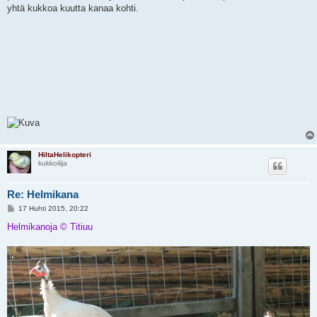
yhtä kukkoa kuutta kanaa kohti.
HiltaHelikopteri
kukkoilija
Re: Helmikana
V
17 Huhti 2015, 20:22
i
e
Helmikanoja © Titiuu
s
t
i