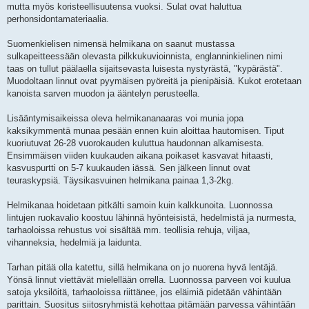
mutta myös koristeellisuutensa vuoksi. Sulat ovat haluttua
perhonsidontamateriaalia.
Suomenkielisen nimensä helmikana on saanut mustassa
sulkapeitteessään olevasta pilkkukuvioinnista, englanninkielinen nimi
taas on tullut päälaella sijaitsevasta luisesta nystyrästä, "kypärästä".
Muodoltaan linnut ovat pyymäisen pyöreitä ja pienipäisiä. Kukot erotetaan
kanoista sarven muodon ja ääntelyn perusteella.
Lisääntymisaikeissa oleva helmikananaaras voi munia jopa
kaksikymmentä munaa pesään ennen kuin aloittaa hautomisen. Tiput
kuoriutuvat 26-28 vuorokauden kuluttua haudonnan alkamisesta.
Ensimmäisen viiden kuukauden aikana poikaset kasvavat hitaasti,
kasvuspurtti on 5-7 kuukauden iässä. Sen jälkeen linnut ovat
teuraskypsiä. Täysikasvuinen helmikana painaa 1,3-2kg.
Helmikanaa hoidetaan pitkälti samoin kuin kalkkunoita. Luonnossa
lintujen ruokavalio koostuu lähinnä hyönteisistä, hedelmistä ja nurmesta,
tarhaoloissa rehustus voi sisältää mm. teollisia rehuja, viljaa,
vihanneksia, hedelmiä ja laidunta.
Tarhan pitää olla katettu, sillä helmikana on jo nuorena hyvä lentäjä.
Yönsä linnut viettävät mielellään orrella. Luonnossa parveen voi kuulua
satoja yksilöitä, tarhaoloissa riittänee, jos eläimiä pidetään vähintään
parittain. Suositus siitosryhmistä kehottaa pitämään parvessa vähintään