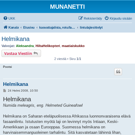
MUNANETTI
UKK
Rekisteröidy
Kirjaudu sisään
Kanala
Etusivu
kasvattajalista, rotu/lajiesittelyt, siipikarjatarvikekaupat
lintulajiesittelyt
Helmikana
Valvojat:
Aleksandra
,
HiltaHelikopteri
,
maatiaiskukko
Vastaa Viestiin
2 viestiä • Sivu
1
/
1
Pootsi
Helmikana
V
24 Helmi 2008, 10:50
i
Helmikana
e
s
Numida meleagris, eng. Helmeted Guineafowl
t
i
Helmikana on Saharan eteläpuolisessa Afrikassa luonnonvaraisena elävä
fasaanilintu. Istutusten myötä laji on levinnyt myös Intiaan, Keski-
Amerikkaan ja osaan Eurooppaa. Suomessa helmikana on
harvinaisemmanpuoleinen tarhalintu. Sitä kasvatetaan lähinnä lihan,