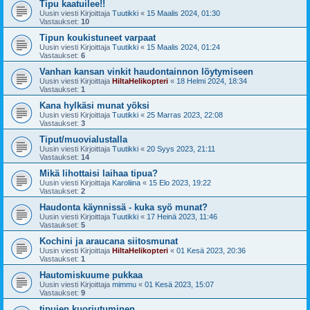
Tipu kaatuilee!!
Uusin viesti Kirjoittaja
Tuutikki
«
15 Maalis 2024, 01:30
Vastaukset:
10
Tipun koukistuneet varpaat
Uusin viesti Kirjoittaja
Tuutikki
«
15 Maalis 2024, 01:24
Vastaukset:
6
Vanhan kansan vinkit haudontainnon löytymiseen
Uusin viesti Kirjoittaja
HiltaHelikopteri
«
18 Helmi 2024, 18:34
Vastaukset:
1
Kana hylkäsi munat yöksi
Uusin viesti Kirjoittaja
Tuutikki
«
25 Marras 2023, 22:08
Vastaukset:
3
Tiput/muovialustalla
Uusin viesti Kirjoittaja
Tuutikki
«
20 Syys 2023, 21:11
Vastaukset:
14
Mikä lihottaisi laihaa tipua?
Uusin viesti Kirjoittaja
Karoliina
«
15 Elo 2023, 19:22
Vastaukset:
2
Haudonta käynnissä - kuka syö munat?
Uusin viesti Kirjoittaja
Tuutikki
«
17 Heinä 2023, 11:46
Vastaukset:
5
Kochini ja araucana siitosmunat
Uusin viesti Kirjoittaja
HiltaHelikopteri
«
01 Kesä 2023, 20:36
Vastaukset:
1
Hautomiskuume pukkaa
Uusin viesti Kirjoittaja
mimmu
«
01 Kesä 2023, 15:07
Vastaukset:
9
tipujen kuoriutuminen