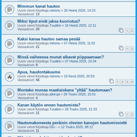
Mimmun kanat hautoo
Uusin viesti Kirjoittaja
mimmu
«
26 Heinä 2025, 14:23
Vastaukset:
13
Miksi tiput eivät jaksa kuoriutua?
Uusin viesti Kirjoittaja
Tuutikki
«
16 Heinä 2025, 12:11
Vastaukset:
20
1
2
Kaksi kanaa hautoo samaa pesää
Uusin viesti Kirjoittaja
mimmu
«
07 Heinä 2025, 11:52
Vastaukset:
21
1
2
Missä vaiheessa munat alkavat piippaamaan?
Uusin viesti Kirjoittaja
Tuutikki
«
07 Heinä 2025, 10:34
Vastaukset:
8
Apua, haudontakuume
Uusin viesti Kirjoittaja
mimmu
«
10 Kesä 2025, 20:53
Vastaukset:
56
1
2
3
4
Montako munaa maatiaiskana "yltää" hautomaan?
Uusin viesti Kirjoittaja
pikkupi
«
29 Touko 2025, 15:01
Vastaukset:
4
Kanan käytös ennen hautomista?
Uusin viesti Kirjoittaja
Tuutikki
«
28 Touko 2025, 21:33
Vastaukset:
21
1
2
Hautomakoneesta peräisin olevien kanojen hautomisvietti
Uusin viesti Kirjoittaja
DG--
«
12 Touko 2025, 08:12
Vastaukset:
11