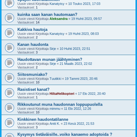
Uusin viesti Kirjoittaja
Kanatytsy
«
10 Touko 2023, 17:03
Vastaukset:
1
kuinka saan kanan hautomaan?
Uusin viesti Kirjoittaja
Aleksandra
«
19 Huhti 2023, 09:57
Vastaukset:
14
Kakkiva hautoja
Uusin viesti Kirjoittaja
Kanatytsy
«
19 Huhti 2023, 08:03
Vastaukset:
2
Kanan haudonta
Uusin viesti Kirjoittaja
Sirje
«
10 Huhti 2023, 22:51
Vastaukset:
3
Haudottavan munan jäähtyminen?
Uusin viesti Kirjoittaja
Sirje
«
21 Maalis 2023, 22:02
Vastaukset:
2
Siitosmuniako?
Uusin viesti Kirjoittaja
Tuutikki
«
19 Tammi 2023, 20:46
Vastaukset:
10
Rasistiset kanat?
Uusin viesti Kirjoittaja
HiltaHelikopteri
«
17 Elo 2022, 20:40
Vastaukset:
1
Rikkoutunut muna haudonnan loppupuolella
Uusin viesti Kirjoittaja
mimmu
«
11 Elo 2022, 12:26
Vastaukset:
10
Kinkkinen haudontatilanne
Uusin viesti Kirjoittaja
Antti K.
«
23 Kesä 2022, 21:53
Vastaukset:
3
Kysymys tietäväisille..voiko kanaemo adoptoida ?