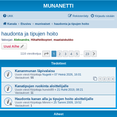
MUNANETTI
UKK
Rekisteröidy
Kirjaudu sisään
Kanala
Etusivu
munivaiset
haudonta ja tipujen hoito
haudonta ja tipujen hoito
Valvojat:
Aleksandra
,
HiltaHelikopteri
,
maatiaiskukko
Uusi Aihe
Sivu
1
/
23
1
2
3
4
5
23
Seuraava
1116 viestiketjua
…
Tiedotteet
Kananmunan läpivalaisu
Uusin viesti Kirjoittaja
Nugetti
«
07 Heinä 2026, 16:01
Vastaukset:
55
1
2
3
4
Kanatipujen ruokinta aloittelijalle
Uusin viesti Kirjoittaja
hunski89
«
21 Huhti 2019, 08:21
Vastaukset:
11
Haudonta kanan alla ja tipujen hoito aloittelijalle
Uusin viesti Kirjoittaja
Mimmi
«
25 Tammi 2009, 19:52
Vastaukset:
1
Aiheet