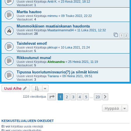
Uusin viesti Kirjoittaja
Antti K.
«
23 Kesä 2022, 18:12
Vastaukset:
1
Martta hautoo
Uusin viesti Kirjoittaja
mimmu
«
09 Touko 2022, 22:22
Vastaukset:
4
Mummoikäisen maatiaiskanan haudonta
Uusin viesti Kirjoittaja
Maattarimamma94
«
11 Loka 2021, 12:32
Vastaukset:
28
1
2
Taistelevat emot!
Uusin viesti Kirjoittaja
pikkupi
«
10 Loka 2021, 21:24
Vastaukset:
5
Rikkoutunut muna!
Uusin viesti Kirjoittaja
Aleksandra
«
25 Heinä 2021, 11:19
Vastaukset:
5
Tipussa kuoriutumisvaurio(?) ja silmät kiinni
Uusin viesti Kirjoittaja
Tiariana
«
09 Heinä 2021, 09:51
Vastaukset:
3
Uusi Aihe
Sivu
1
/
23
1
2
3
4
5
23
Seuraava
1116 viestiketjua
…
Hyppää
KESKUSTELUALUEEN OIKEUDET
Et voi
kirjoittaa uusia viestejä
Et voi
vastata viestiketjuihin