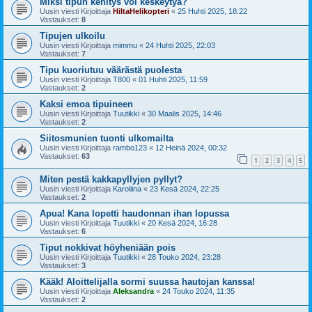
Miksi tipun kehitys voi keskeytyä?
Uusin viesti Kirjoittaja
HiltaHelikopteri
«
25 Huhti 2025, 18:22
Vastaukset:
8
Tipujen ulkoilu
Uusin viesti Kirjoittaja
mimmu
«
24 Huhti 2025, 22:03
Vastaukset:
7
Tipu kuoriutuu väärästä puolesta
Uusin viesti Kirjoittaja
T800
«
01 Huhti 2025, 11:59
Vastaukset:
2
Kaksi emoa tipuineen
Uusin viesti Kirjoittaja
Tuutikki
«
30 Maalis 2025, 14:46
Vastaukset:
2
Siitosmunien tuonti ulkomailta
Uusin viesti Kirjoittaja
rambo123
«
12 Heinä 2024, 00:32
Vastaukset:
63
1
2
3
4
5
Miten pestä kakkapyllyjen pyllyt?
Uusin viesti Kirjoittaja
Karoliina
«
23 Kesä 2024, 22:25
Vastaukset:
2
Apua! Kana lopetti haudonnan ihan lopussa
Uusin viesti Kirjoittaja
Tuutikki
«
20 Kesä 2024, 16:28
Vastaukset:
6
Tiput nokkivat höyheniään pois
Uusin viesti Kirjoittaja
Tuutikki
«
28 Touko 2024, 23:28
Vastaukset:
3
Kääk! Aloittelijalla sormi suussa hautojan kanssa!
Uusin viesti Kirjoittaja
Aleksandra
«
24 Touko 2024, 11:35
Vastaukset:
2