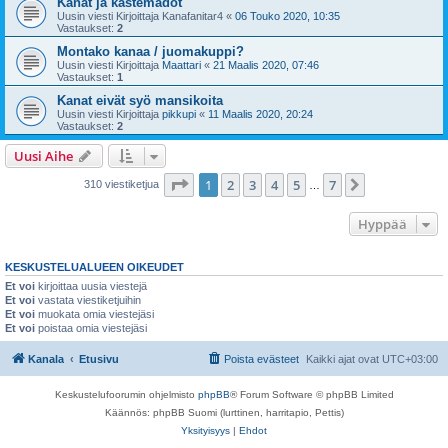
Kanat ja kastemadot
Uusin viesti Kirjoittaja
Kanafanitar4
«
06 Touko 2020, 10:35
Vastaukset:
2
Montako kanaa / juomakuppi?
Uusin viesti Kirjoittaja
Maattari
«
21 Maalis 2020, 07:46
Vastaukset:
1
Kanat eivät syö mansikoita
Uusin viesti Kirjoittaja
pikkupi
«
11 Maalis 2020, 20:24
Vastaukset:
2
Uusi Aihe
Sivu
1
/
7
1
2
3
4
5
7
Seuraava
310 viestiketjua
…
Hyppää
KESKUSTELUALUEEN OIKEUDET
Et voi
kirjoittaa uusia viestejä
Et voi
vastata viestiketjuihin
Et voi
muokata omia viestejäsi
Et voi
poistaa omia viestejäsi
Kanala
Etusivu
Poista evästeet
Kaikki ajat ovat
UTC+03:00
Keskustelufoorumin ohjelmisto
phpBB
® Forum Software © phpBB Limited
Käännös: phpBB Suomi (lurttinen, harritapio, Pettis)
Yksityisyys
|
Ehdot