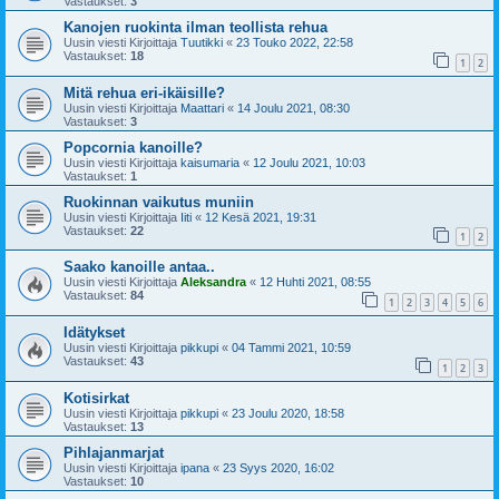
Vastaukset:
3
Kanojen ruokinta ilman teollista rehua
Uusin viesti Kirjoittaja
Tuutikki
«
23 Touko 2022, 22:58
Vastaukset:
18
1
2
Mitä rehua eri-ikäisille?
Uusin viesti Kirjoittaja
Maattari
«
14 Joulu 2021, 08:30
Vastaukset:
3
Popcornia kanoille?
Uusin viesti Kirjoittaja
kaisumaria
«
12 Joulu 2021, 10:03
Vastaukset:
1
Ruokinnan vaikutus muniin
Uusin viesti Kirjoittaja
Iiti
«
12 Kesä 2021, 19:31
Vastaukset:
22
1
2
Saako kanoille antaa..
Uusin viesti Kirjoittaja
Aleksandra
«
12 Huhti 2021, 08:55
Vastaukset:
84
1
2
3
4
5
6
Idätykset
Uusin viesti Kirjoittaja
pikkupi
«
04 Tammi 2021, 10:59
Vastaukset:
43
1
2
3
Kotisirkat
Uusin viesti Kirjoittaja
pikkupi
«
23 Joulu 2020, 18:58
Vastaukset:
13
Pihlajanmarjat
Uusin viesti Kirjoittaja
ipana
«
23 Syys 2020, 16:02
Vastaukset:
10