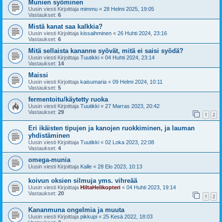
Munien syöminen
Uusin viesti Kirjoittaja
mimmu
«
28 Helmi 2025, 19:05
Vastaukset:
6
Mistä kanat saa kalkkia?
Uusin viesti Kirjoittaja
kissaihminen
«
26 Huhti 2024, 23:16
Vastaukset:
6
Mitä sellaista kananne syövät, mitä ei saisi syödä?
Uusin viesti Kirjoittaja
Tuutikki
«
04 Huhti 2024, 23:14
Vastaukset:
14
Maissi
Uusin viesti Kirjoittaja
kaisumaria
«
09 Helmi 2024, 10:11
Vastaukset:
5
fermentoitu/käytetty ruoka
Uusin viesti Kirjoittaja
Tuutikki
«
27 Marras 2023, 20:42
Vastaukset:
29
1
2
Eri ikäisten tipujen ja kanojen ruokkiminen, ja lauman
yhdistäminen
Uusin viesti Kirjoittaja
Tuutikki
«
02 Loka 2023, 22:08
Vastaukset:
4
omega-munia
Uusin viesti Kirjoittaja
Kalle
«
28 Elo 2023, 10:13
koivun oksien silmuja yms. vihreää
Uusin viesti Kirjoittaja
HiltaHelikopteri
«
04 Huhti 2023, 19:14
Vastaukset:
20
1
2
Kananmuna ongelmia ja muuta
Uusin viesti Kirjoittaja
pikkupi
«
25 Kesä 2022, 18:03