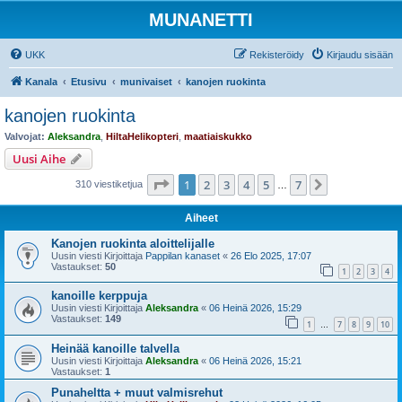
MUNANETTI
UKK
Rekisteröidy
Kirjaudu sisään
Kanala
Etusivu
munivaiset
kanojen ruokinta
kanojen ruokinta
Valvojat:
Aleksandra
,
HiltaHelikopteri
,
maatiaiskukko
Uusi Aihe
Sivu
1
/
7
1
2
3
4
5
7
Seuraava
310 viestiketjua
…
Aiheet
Kanojen ruokinta aloittelijalle
Uusin viesti Kirjoittaja
Pappilan kanaset
«
26 Elo 2025, 17:07
Vastaukset:
50
1
2
3
4
kanoille kerppuja
Uusin viesti Kirjoittaja
Aleksandra
«
06 Heinä 2026, 15:29
Vastaukset:
149
1
7
8
9
10
…
Heinää kanoille talvella
Uusin viesti Kirjoittaja
Aleksandra
«
06 Heinä 2026, 15:21
Vastaukset:
1
Punaheltta + muut valmisrehut