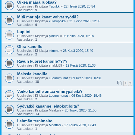
Oikea määrä ruokaa?
Uusin viesti Kirjoittaja
Tuutikki
«
22 Heinä 2020, 23:54
Vastaukset:
9
Mitä marjoja kanat voivat syödä?
Uusin viesti Kirjoittaja
kukkopoika
«
21 Heinä 2020, 12:09
Vastaukset:
9
Lupiini
Uusin viesti Kirjoittaja
pikkupi
«
05 Heinä 2020, 15:18
Vastaukset:
1
Ohra kanoille
Uusin viesti Kirjoittaja
mimmu
«
26 Kesä 2020, 15:40
Vastaukset:
2
Ravun kuoret kanoille????
Uusin viesti Kirjoittaja
snakki39
«
19 Kesä 2020, 11:38
Maissia kanoille
Uusin viesti Kirjoittaja
Luomumunat
«
09 Kesä 2020, 16:31
Vastaukset:
18
1
2
Voiko kanoille antaa viinirypäleitä?
Uusin viesti Kirjoittaja
Luomumunat
«
06 Kesä 2020, 19:48
Vastaukset:
2
Syövätkö kananne lehtokotiloita?
Uusin viesti Kirjoittaja
Maakula
«
26 Touko 2020, 21:55
Vastaukset:
13
Lehmän ternimaito
Uusin viesti Kirjoittaja
Maattari
«
17 Touko 2020, 17:43
Vastaukset:
1