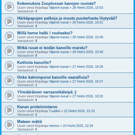
Kokemuksia Zooplussan kanojen ruoista?
Uusin viesti Kirjoittaja
Viljamin kanat
«
28 Helmi 2026, 10:53
Vastaukset:
4
Härkäpapujen palkoja ja muuta puutarhasta löytyvää?
Uusin viesti Kirjoittaja
Viljamin kanat
«
28 Helmi 2026, 10:51
Vastaukset:
4
Millä herne halki / rouheeksi?
Uusin viesti Kirjoittaja
Viljamin kanat
«
28 Helmi 2026, 10:49
Vastaukset:
8
Mitkä ruuat ei teidän kanoille maistu?
Uusin viesti Kirjoittaja
Viljamin kanat
«
28 Helmi 2026, 10:48
Vastaukset:
8
Kotiloita kanoille?
Uusin viesti Kirjoittaja
Viljamin kanat
«
27 Helmi 2026, 18:28
Vastaukset:
1
Onko kahvinpurut kanoille vaarallisia?
Uusin viesti Kirjoittaja
Viljamin kanat
«
27 Helmi 2026, 18:27
Vastaukset:
1
Ylimääräinen varrasreikäleipä :)
Uusin viesti Kirjoittaja
Viljamin kanat
«
27 Helmi 2026, 18:20
Vastaukset:
6
Kanan proteiinintarve
Uusin viesti Kirjoittaja
Tuutikki
«
22 Helmi 2026, 23:19
Vastaukset:
2
Mateen mätiä
Uusin viesti Kirjoittaja
mimmu
«
24 Huhti 2025, 22:29
Vastaukset:
5