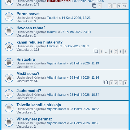
Uusin viesti Kirjoittaja
HiltaHelikopteri
«
02 Heinä 2026, 16:05
Vastaukset:
143
1
7
8
9
10
…
Poron sarvet
Uusin viesti Kirjoittaja
Tuutikki
«
14 Kesä 2026, 12:21
Vastaukset:
3
Hevosen rehua?
Uusin viesti Kirjoittaja
mimmu
«
27 Touko 2026, 23:01
Vastaukset:
2
kanan rehujen hinta erot?
Uusin viesti Kirjoittaja
Chick
«
02 Touko 2026, 18:32
Vastaukset:
123
1
6
7
8
9
…
Riistaohra
Uusin viesti Kirjoittaja
Viljamin kanat
«
28 Helmi 2026, 11:19
Vastaukset:
1
Mistä soraa?
Uusin viesti Kirjoittaja
Viljamin kanat
«
28 Helmi 2026, 11:14
Vastaukset:
54
1
2
3
4
Jauhomadot?
Uusin viesti Kirjoittaja
Viljamin kanat
«
28 Helmi 2026, 10:54
Vastaukset:
7
Talvella kanoille sirkkoja
Uusin viesti Kirjoittaja
Viljamin kanat
«
28 Helmi 2026, 10:53
Vastaukset:
1
Vihertyneet perunat
Uusin viesti Kirjoittaja
Viljamin kanat
«
28 Helmi 2026, 10:53
Vastaukset:
2