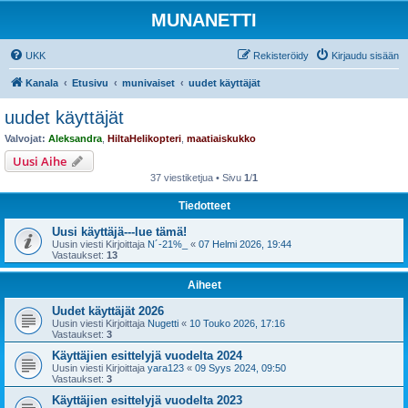
MUNANETTI
UKK
Rekisteröidy
Kirjaudu sisään
Kanala
Etusivu
munivaiset
uudet käyttäjät
uudet käyttäjät
Valvojat:
Aleksandra
,
HiltaHelikopteri
,
maatiaiskukko
Uusi Aihe
37 viestiketjua • Sivu
1
/
1
Tiedotteet
Uusi käyttäjä---lue tämä!
Uusin viesti Kirjoittaja
N´-21%_
«
07 Helmi 2026, 19:44
Vastaukset:
13
Aiheet
Uudet käyttäjät 2026
Uusin viesti Kirjoittaja
Nugetti
«
10 Touko 2026, 17:16
Vastaukset:
3
Käyttäjien esittelyjä vuodelta 2024
Uusin viesti Kirjoittaja
yara123
«
09 Syys 2024, 09:50
Vastaukset:
3
Käyttäjien esittelyjä vuodelta 2023