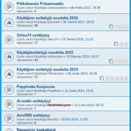
Pikkukanala Pirkanmaalle
Uusin viesti Kirjoittaja
varjovaahtera
«
08 Helmi 2017, 19:36
Vastaukset:
4
Käyttäjien esittelyjä vuodelta 2016
Uusin viesti Kirjoittaja
Etuseteli
«
30 Tammi 2017, 18:52
Vastaukset:
36
1
2
3
Siltsu74 esittäytyy
Uusin viesti Kirjoittaja
Siltsu74
«
24 Tammi 2016, 21:01
Vastaukset:
17
1
2
Käyttäjäesittelyjä vuodelta 2015
Uusin viesti Kirjoittaja
tukkasotka
«
19 Marras 2015, 19:57
Vastaukset:
43
1
2
3
Käyttäjien esittelyjä vuodelta 2014
Uusin viesti Kirjoittaja
Pikkukukko
«
26 Joulu 2014, 16:25
Vastaukset:
71
1
2
3
4
5
Peppilotta Kuopiosta
Uusin viesti Kirjoittaja
Peppilotta
«
11 Joulu 2014, 19:11
Vastaukset:
7
Ai-nokki esittäytyy!
Uusin viesti Kirjoittaja
HiltaHelikopteri
«
31 Loka 2014, 08:15
Vastaukset:
7
AnniR85 esittäytyy
Uusin viesti Kirjoittaja
Annir85
«
30 Elo 2014, 17:55
Vastaukset:
8
Napapiirin kaakattajat