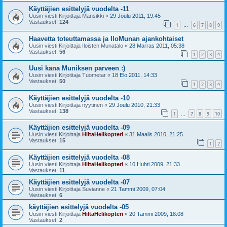
Käyttäjien esittelyjä vuodelta -11
Uusin viesti Kirjoittaja
Mansikki
«
29 Joulu 2011, 19:45
Vastaukset:
124
1
6
7
8
9
…
Haavetta toteuttamassa ja IloMunan ajankohtaiset
Uusin viesti Kirjoittaja
Iloisten Munatalo
«
28 Marras 2011, 05:38
Vastaukset:
56
1
2
3
4
Uusi kana Muniksen parveen :)
Uusin viesti Kirjoittaja
Tuometar
«
18 Elo 2011, 14:33
Vastaukset:
50
1
2
3
4
Käyttäjien esittelyjä vuodelta -10
Uusin viesti Kirjoittaja
nyytinen
«
29 Joulu 2010, 21:33
Vastaukset:
138
1
7
8
9
10
…
Käyttäjien esittelyjä vuodelta -09
Uusin viesti Kirjoittaja
HiltaHelikopteri
«
31 Maalis 2010, 21:25
Vastaukset:
15
1
2
Käyttäjien esittelyjä vuodelta -08
Uusin viesti Kirjoittaja
HiltaHelikopteri
«
10 Huhti 2009, 21:33
Vastaukset:
11
Käyttäjien esittelyjä vuodelta -07
Uusin viesti Kirjoittaja
Suvianne
«
21 Tammi 2009, 07:04
Vastaukset:
6
käyttäjien esittelyjä vuodelta -05
Uusin viesti Kirjoittaja
HiltaHelikopteri
«
20 Tammi 2009, 18:08
Vastaukset:
2