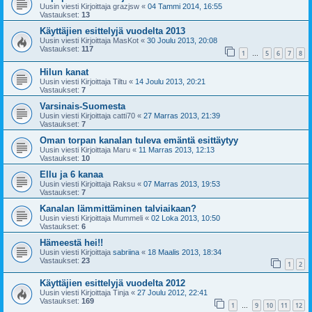
Uusin viesti Kirjoittaja
grazjsw
«
04 Tammi 2014, 16:55
Vastaukset:
13
Käyttäjien esittelyjä vuodelta 2013
Uusin viesti Kirjoittaja
MasKot
«
30 Joulu 2013, 20:08
Vastaukset:
117
1
5
6
7
8
…
Hilun kanat
Uusin viesti Kirjoittaja
Tiltu
«
14 Joulu 2013, 20:21
Vastaukset:
7
Varsinais-Suomesta
Uusin viesti Kirjoittaja
catti70
«
27 Marras 2013, 21:39
Vastaukset:
7
Oman torpan kanalan tuleva emäntä esittäytyy
Uusin viesti Kirjoittaja
Maru
«
11 Marras 2013, 12:13
Vastaukset:
10
Ellu ja 6 kanaa
Uusin viesti Kirjoittaja
Raksu
«
07 Marras 2013, 19:53
Vastaukset:
7
Kanalan lämmittäminen talviaikaan?
Uusin viesti Kirjoittaja
Mummeli
«
02 Loka 2013, 10:50
Vastaukset:
6
Hämeestä hei!!
Uusin viesti Kirjoittaja
sabriina
«
18 Maalis 2013, 18:34
Vastaukset:
23
1
2
Käyttäjien esittelyjä vuodelta 2012
Uusin viesti Kirjoittaja
Tinja
«
27 Joulu 2012, 22:41
Vastaukset:
169
1
9
10
11
12
…