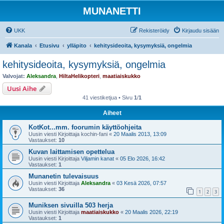
MUNANETTI
UKK
Rekisteröidy
Kirjaudu sisään
Kanala
Etusivu
ylläpito
kehitysideoita, kysymyksiä, ongelmia
kehitysideoita, kysymyksiä, ongelmia
Valvojat:
Aleksandra
,
HiltaHelikopteri
,
maatiaiskukko
Uusi Aihe
41 viestiketjua • Sivu
1
/
1
Aiheet
KotKot...mm. foorumin käyttöohjeita
Uusin viesti Kirjoittaja
kochin-fani
«
20 Maalis 2013, 13:09
Vastaukset:
10
Kuvan laittamisen opettelua
Uusin viesti Kirjoittaja
Viljamin kanat
«
05 Elo 2026, 16:42
Vastaukset:
1
Munanetin tulevaisuus
Uusin viesti Kirjoittaja
Aleksandra
«
03 Kesä 2026, 07:57
Vastaukset:
36
1
2
3
Muniksen sivuilla 503 herja
Uusin viesti Kirjoittaja
maatiaiskukko
«
20 Maalis 2026, 22:19
Vastaukset:
1