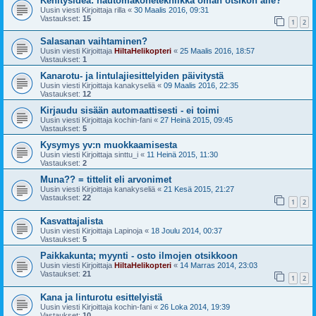
Kehitysidea: hautomakonetekniikka oman otsikon alle?
Uusin viesti Kirjoittaja
rilla
«
30 Maalis 2016, 09:31
Vastaukset:
15
1
2
Salasanan vaihtaminen?
Uusin viesti Kirjoittaja
HiltaHelikopteri
«
25 Maalis 2016, 18:57
Vastaukset:
1
Kanarotu- ja lintulajiesittelyiden päivitystä
Uusin viesti Kirjoittaja
kanakyseliä
«
09 Maalis 2016, 22:35
Vastaukset:
12
Kirjaudu sisään automaattisesti - ei toimi
Uusin viesti Kirjoittaja
kochin-fani
«
27 Heinä 2015, 09:45
Vastaukset:
5
Kysymys yv:n muokkaamisesta
Uusin viesti Kirjoittaja
sinttu_i
«
11 Heinä 2015, 11:30
Vastaukset:
2
Muna?? = tittelit eli arvonimet
Uusin viesti Kirjoittaja
kanakyseliä
«
21 Kesä 2015, 21:27
Vastaukset:
22
1
2
Kasvattajalista
Uusin viesti Kirjoittaja
Lapinoja
«
18 Joulu 2014, 00:37
Vastaukset:
5
Paikkakunta; myynti - osto ilmojen otsikkoon
Uusin viesti Kirjoittaja
HiltaHelikopteri
«
14 Marras 2014, 23:03
Vastaukset:
21
1
2
Kana ja linturotu esittelyistä
Uusin viesti Kirjoittaja
kochin-fani
«
26 Loka 2014, 19:39
Vastaukset:
10