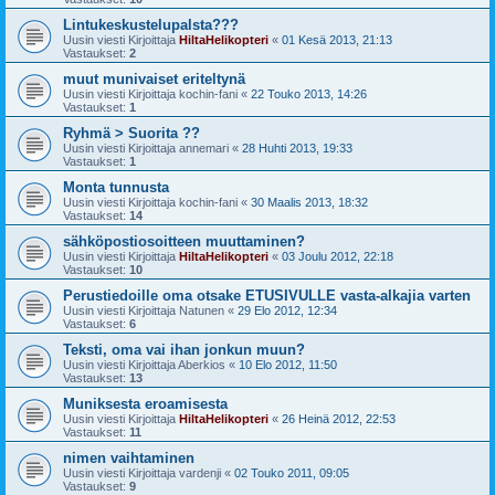
Lintukeskustelupalsta???
Uusin viesti Kirjoittaja
HiltaHelikopteri
«
01 Kesä 2013, 21:13
Vastaukset:
2
muut munivaiset eriteltynä
Uusin viesti Kirjoittaja
kochin-fani
«
22 Touko 2013, 14:26
Vastaukset:
1
Ryhmä > Suorita ??
Uusin viesti Kirjoittaja
annemari
«
28 Huhti 2013, 19:33
Vastaukset:
1
Monta tunnusta
Uusin viesti Kirjoittaja
kochin-fani
«
30 Maalis 2013, 18:32
Vastaukset:
14
sähköpostiosoitteen muuttaminen?
Uusin viesti Kirjoittaja
HiltaHelikopteri
«
03 Joulu 2012, 22:18
Vastaukset:
10
Perustiedoille oma otsake ETUSIVULLE vasta-alkajia varten
Uusin viesti Kirjoittaja
Natunen
«
29 Elo 2012, 12:34
Vastaukset:
6
Teksti, oma vai ihan jonkun muun?
Uusin viesti Kirjoittaja
Aberkios
«
10 Elo 2012, 11:50
Vastaukset:
13
Muniksesta eroamisesta
Uusin viesti Kirjoittaja
HiltaHelikopteri
«
26 Heinä 2012, 22:53
Vastaukset:
11
nimen vaihtaminen
Uusin viesti Kirjoittaja
vardenji
«
02 Touko 2011, 09:05
Vastaukset:
9