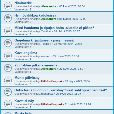
Nimimerkki
Uusin viesti Kirjoittaja
Aleksandra
«
03 Huhti 2025, 10:04
Vastaukset:
1
Hymiövalikkoa kadoksissa
Uusin viesti Kirjoittaja
Aleksandra
«
01 Maalis 2025, 17:00
Vastaukset:
2
Miksi Haudonta ja tipujen hoito -alueelle ei pääse?
Uusin viesti Kirjoittaja
Tuutikki
«
09 Helmi 2025, 20:17
Vastaukset:
3
Ongelmia kirjautuneena pysymisessä
Uusin viesti Kirjoittaja
Tuutikki
«
28 Marras 2024, 22:36
Vastaukset:
4
Kuva ongelma
Uusin viesti Kirjoittaja
mimmu
«
27 Joulu 2023, 13:36
Vastaukset:
2
Yv:t lähtee pitkällä viiveellä
Uusin viesti Kirjoittaja
Aleksandra
«
27 Syys 2023, 14:07
Vastaukset:
1
Munis päivitetty
Uusin viesti Kirjoittaja
HiltaHelikopteri
«
13 Syys 2023, 20:57
Vastaukset:
8
Onko täällä huomioitu kertakäyttöiset sähköpostiosoitteet?
Uusin viesti Kirjoittaja
munapää
«
05 Syys 2023, 13:37
Kuvat ei näy...
Uusin viesti Kirjoittaja
HiltaHelikopteri
«
11 Heinä 2023, 19:14
Vastaukset:
1
Musta lista