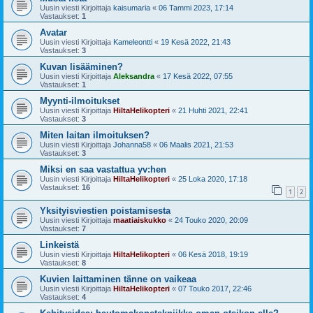
Uusin viesti Kirjoittaja
kaisumaria
«
06 Tammi 2023, 17:14
Vastaukset:
1
Avatar
Uusin viesti Kirjoittaja
Kameleontti
«
19 Kesä 2022, 21:43
Vastaukset:
3
Kuvan lisääminen?
Uusin viesti Kirjoittaja
Aleksandra
«
17 Kesä 2022, 07:55
Vastaukset:
1
Myynti-ilmoitukset
Uusin viesti Kirjoittaja
HiltaHelikopteri
«
21 Huhti 2021, 22:41
Vastaukset:
3
Miten laitan ilmoituksen?
Uusin viesti Kirjoittaja
Johanna58
«
06 Maalis 2021, 21:53
Vastaukset:
3
Miksi en saa vastattua yv:hen
Uusin viesti Kirjoittaja
HiltaHelikopteri
«
25 Loka 2020, 17:18
Vastaukset:
16
1
2
Yksityisviestien poistamisesta
Uusin viesti Kirjoittaja
maatiaiskukko
«
24 Touko 2020, 20:09
Vastaukset:
7
Linkeistä
Uusin viesti Kirjoittaja
HiltaHelikopteri
«
06 Kesä 2018, 19:19
Vastaukset:
8
Kuvien laittaminen tänne on vaikeaa
Uusin viesti Kirjoittaja
HiltaHelikopteri
«
07 Touko 2017, 22:46
Vastaukset:
4