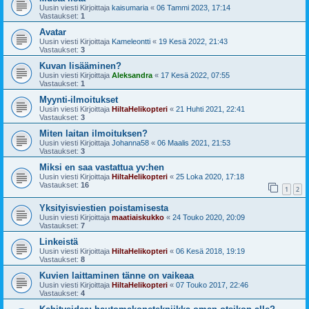
Uusin viesti Kirjoittaja
kaisumaria
«
06 Tammi 2023, 17:14
Vastaukset:
1
Avatar
Uusin viesti Kirjoittaja
Kameleontti
«
19 Kesä 2022, 21:43
Vastaukset:
3
Kuvan lisääminen?
Uusin viesti Kirjoittaja
Aleksandra
«
17 Kesä 2022, 07:55
Vastaukset:
1
Myynti-ilmoitukset
Uusin viesti Kirjoittaja
HiltaHelikopteri
«
21 Huhti 2021, 22:41
Vastaukset:
3
Miten laitan ilmoituksen?
Uusin viesti Kirjoittaja
Johanna58
«
06 Maalis 2021, 21:53
Vastaukset:
3
Miksi en saa vastattua yv:hen
Uusin viesti Kirjoittaja
HiltaHelikopteri
«
25 Loka 2020, 17:18
Vastaukset:
16
1
2
Yksityisviestien poistamisesta
Uusin viesti Kirjoittaja
maatiaiskukko
«
24 Touko 2020, 20:09
Vastaukset:
7
Linkeistä
Uusin viesti Kirjoittaja
HiltaHelikopteri
«
06 Kesä 2018, 19:19
Vastaukset:
8
Kuvien laittaminen tänne on vaikeaa
Uusin viesti Kirjoittaja
HiltaHelikopteri
«
07 Touko 2017, 22:46
Vastaukset:
4