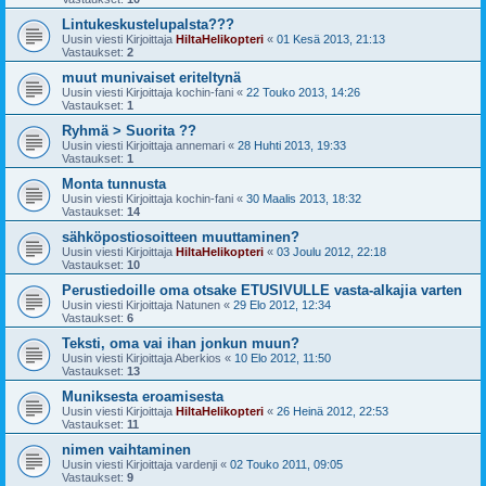
Lintukeskustelupalsta???
Uusin viesti Kirjoittaja
HiltaHelikopteri
«
01 Kesä 2013, 21:13
Vastaukset:
2
muut munivaiset eriteltynä
Uusin viesti Kirjoittaja
kochin-fani
«
22 Touko 2013, 14:26
Vastaukset:
1
Ryhmä > Suorita ??
Uusin viesti Kirjoittaja
annemari
«
28 Huhti 2013, 19:33
Vastaukset:
1
Monta tunnusta
Uusin viesti Kirjoittaja
kochin-fani
«
30 Maalis 2013, 18:32
Vastaukset:
14
sähköpostiosoitteen muuttaminen?
Uusin viesti Kirjoittaja
HiltaHelikopteri
«
03 Joulu 2012, 22:18
Vastaukset:
10
Perustiedoille oma otsake ETUSIVULLE vasta-alkajia varten
Uusin viesti Kirjoittaja
Natunen
«
29 Elo 2012, 12:34
Vastaukset:
6
Teksti, oma vai ihan jonkun muun?
Uusin viesti Kirjoittaja
Aberkios
«
10 Elo 2012, 11:50
Vastaukset:
13
Muniksesta eroamisesta
Uusin viesti Kirjoittaja
HiltaHelikopteri
«
26 Heinä 2012, 22:53
Vastaukset:
11
nimen vaihtaminen
Uusin viesti Kirjoittaja
vardenji
«
02 Touko 2011, 09:05
Vastaukset:
9