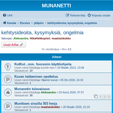
MUNANETTI
UKK
Rekisteröidy
Kirjaudu sisään
Kanala
Etusivu
ylläpito
kehitysideoita, kysymyksiä, ongelmia
kehitysideoita, kysymyksiä, ongelmia
Valvojat:
Aleksandra
,
HiltaHelikopteri
,
maatiaiskukko
Uusi Aihe
41 viestiketjua • Sivu
1
/
1
Aiheet
KotKot...mm. foorumin käyttöohjeita
Uusin viesti Kirjoittaja
kochin-fani
«
20 Maalis 2013, 13:09
Vastaukset:
10
Kuvan laittamisen opettelua
Uusin viesti Kirjoittaja
Viljamin kanat
«
05 Elo 2026, 16:42
Vastaukset:
1
Munanetin tulevaisuus
Uusin viesti Kirjoittaja
Aleksandra
«
03 Kesä 2026, 07:57
Vastaukset:
36
1
2
3
Muniksen sivuilla 503 herja
Uusin viesti Kirjoittaja
maatiaiskukko
«
20 Maalis 2026, 22:19
Vastaukset:
1