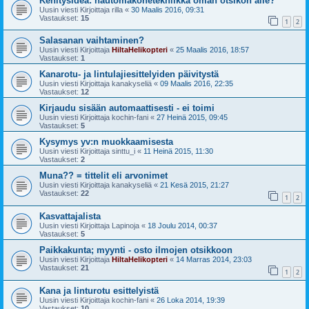
Kehitysidea: hautomakonetekniikka oman otsikon alle?
Uusin viesti Kirjoittaja
rilla
«
30 Maalis 2016, 09:31
Vastaukset:
15
1
2
Salasanan vaihtaminen?
Uusin viesti Kirjoittaja
HiltaHelikopteri
«
25 Maalis 2016, 18:57
Vastaukset:
1
Kanarotu- ja lintulajiesittelyiden päivitystä
Uusin viesti Kirjoittaja
kanakyseliä
«
09 Maalis 2016, 22:35
Vastaukset:
12
Kirjaudu sisään automaattisesti - ei toimi
Uusin viesti Kirjoittaja
kochin-fani
«
27 Heinä 2015, 09:45
Vastaukset:
5
Kysymys yv:n muokkaamisesta
Uusin viesti Kirjoittaja
sinttu_i
«
11 Heinä 2015, 11:30
Vastaukset:
2
Muna?? = tittelit eli arvonimet
Uusin viesti Kirjoittaja
kanakyseliä
«
21 Kesä 2015, 21:27
Vastaukset:
22
1
2
Kasvattajalista
Uusin viesti Kirjoittaja
Lapinoja
«
18 Joulu 2014, 00:37
Vastaukset:
5
Paikkakunta; myynti - osto ilmojen otsikkoon
Uusin viesti Kirjoittaja
HiltaHelikopteri
«
14 Marras 2014, 23:03
Vastaukset:
21
1
2
Kana ja linturotu esittelyistä
Uusin viesti Kirjoittaja
kochin-fani
«
26 Loka 2014, 19:39
Vastaukset:
10