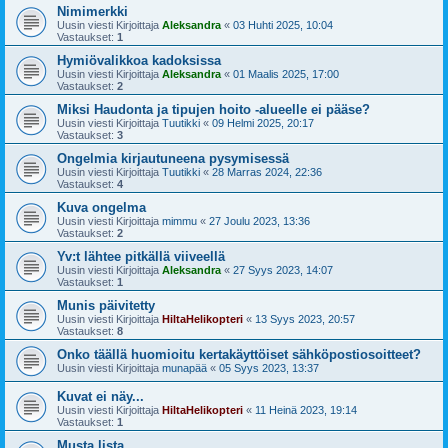
Nimimerkki
Uusin viesti Kirjoittaja
Aleksandra
«
03 Huhti 2025, 10:04
Vastaukset:
1
Hymiövalikkoa kadoksissa
Uusin viesti Kirjoittaja
Aleksandra
«
01 Maalis 2025, 17:00
Vastaukset:
2
Miksi Haudonta ja tipujen hoito -alueelle ei pääse?
Uusin viesti Kirjoittaja
Tuutikki
«
09 Helmi 2025, 20:17
Vastaukset:
3
Ongelmia kirjautuneena pysymisessä
Uusin viesti Kirjoittaja
Tuutikki
«
28 Marras 2024, 22:36
Vastaukset:
4
Kuva ongelma
Uusin viesti Kirjoittaja
mimmu
«
27 Joulu 2023, 13:36
Vastaukset:
2
Yv:t lähtee pitkällä viiveellä
Uusin viesti Kirjoittaja
Aleksandra
«
27 Syys 2023, 14:07
Vastaukset:
1
Munis päivitetty
Uusin viesti Kirjoittaja
HiltaHelikopteri
«
13 Syys 2023, 20:57
Vastaukset:
8
Onko täällä huomioitu kertakäyttöiset sähköpostiosoitteet?
Uusin viesti Kirjoittaja
munapää
«
05 Syys 2023, 13:37
Kuvat ei näy...
Uusin viesti Kirjoittaja
HiltaHelikopteri
«
11 Heinä 2023, 19:14
Vastaukset:
1
Musta lista