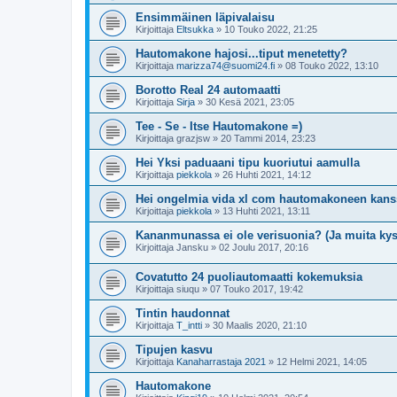
Ensimmäinen läpivalaisu
Kirjoittaja
Eltsukka
»
10 Touko 2022, 21:25
Hautomakone hajosi...tiput menetetty?
Kirjoittaja
marizza74@suomi24.fi
»
08 Touko 2022, 13:10
Borotto Real 24 automaatti
Kirjoittaja
Sirja
»
30 Kesä 2021, 23:05
Tee - Se - Itse Hautomakone =)
Kirjoittaja
grazjsw
»
20 Tammi 2014, 23:23
Hei Yksi paduaani tipu kuoriutui aamulla
Kirjoittaja
piekkola
»
26 Huhti 2021, 14:12
Hei ongelmia vida xl com hautomakoneen kans
Kirjoittaja
piekkola
»
13 Huhti 2021, 13:11
Kananmunassa ei ole verisuonia? (Ja muita ky
Kirjoittaja
Jansku
»
02 Joulu 2017, 20:16
Covatutto 24 puoliautomaatti kokemuksia
Kirjoittaja
siuqu
»
07 Touko 2017, 19:42
Tintin haudonnat
Kirjoittaja
T_intti
»
30 Maalis 2020, 21:10
Tipujen kasvu
Kirjoittaja
Kanaharrastaja 2021
»
12 Helmi 2021, 14:05
Hautomakone