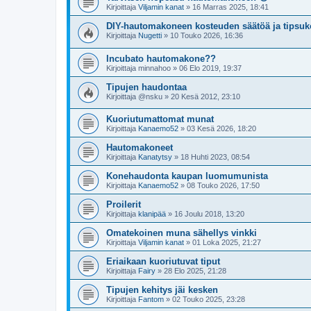
Kirjoittaja
Viljamin kanat
»
16 Marras 2025, 18:41
DIY-hautomakoneen kosteuden säätöä ja tips
Kirjoittaja
Nugetti
»
10 Touko 2026, 16:36
Incubato hautomakone??
Kirjoittaja
minnahoo
»
06 Elo 2019, 19:37
Tipujen haudontaa
Kirjoittaja
@nsku
»
20 Kesä 2012, 23:10
Kuoriutumattomat munat
Kirjoittaja
Kanaemo52
»
03 Kesä 2026, 18:20
Hautomakoneet
Kirjoittaja
Kanatytsy
»
18 Huhti 2023, 08:54
Konehaudonta kaupan luomumunista
Kirjoittaja
Kanaemo52
»
08 Touko 2026, 17:50
Proilerit
Kirjoittaja
klanipää
»
16 Joulu 2018, 13:20
Omatekoinen muna sähellys vinkki
Kirjoittaja
Viljamin kanat
»
01 Loka 2025, 21:27
Eriaikaan kuoriutuvat tiput
Kirjoittaja
Fairy
»
28 Elo 2025, 21:28
Tipujen kehitys jäi kesken
Kirjoittaja
Fantom
»
02 Touko 2025, 23:28