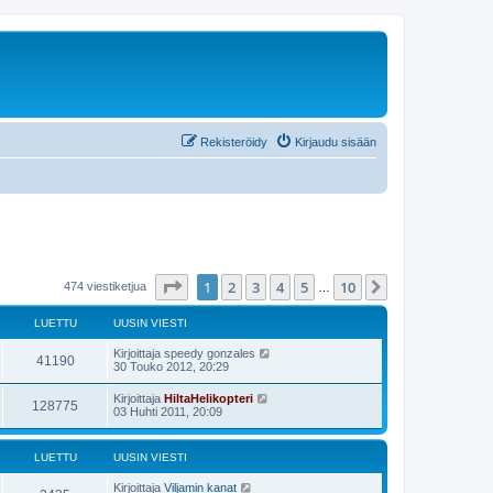
Rekisteröidy
Kirjaudu sisään
Sivu
1
/
10
1
2
3
4
5
10
Seuraava
474 viestiketjua
…
LUETTU
UUSIN VIESTI
Kirjoittaja
speedy gonzales
41190
30 Touko 2012, 20:29
Kirjoittaja
HiltaHelikopteri
128775
03 Huhti 2011, 20:09
LUETTU
UUSIN VIESTI
Kirjoittaja
Viljamin kanat