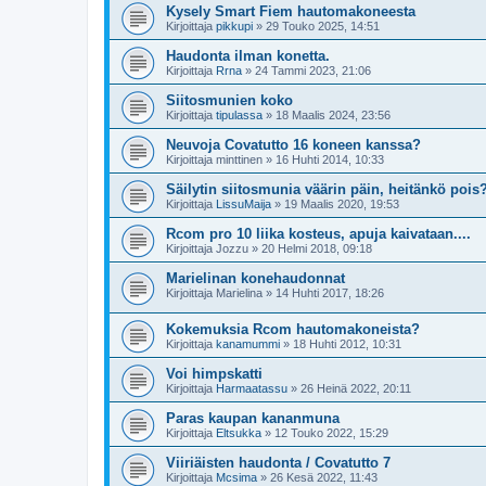
Kysely Smart Fiem hautomakoneesta
Kirjoittaja
pikkupi
»
29 Touko 2025, 14:51
Haudonta ilman konetta.
Kirjoittaja
Rrna
»
24 Tammi 2023, 21:06
Siitosmunien koko
Kirjoittaja
tipulassa
»
18 Maalis 2024, 23:56
Neuvoja Covatutto 16 koneen kanssa?
Kirjoittaja
minttinen
»
16 Huhti 2014, 10:33
Säilytin siitosmunia väärin päin, heitänkö pois
Kirjoittaja
LissuMaija
»
19 Maalis 2020, 19:53
Rcom pro 10 liika kosteus, apuja kaivataan....
Kirjoittaja
Jozzu
»
20 Helmi 2018, 09:18
Marielinan konehaudonnat
Kirjoittaja
Marielina
»
14 Huhti 2017, 18:26
Kokemuksia Rcom hautomakoneista?
Kirjoittaja
kanamummi
»
18 Huhti 2012, 10:31
Voi himpskatti
Kirjoittaja
Harmaatassu
»
26 Heinä 2022, 20:11
Paras kaupan kananmuna
Kirjoittaja
Eltsukka
»
12 Touko 2022, 15:29
Viiriäisten haudonta / Covatutto 7
Kirjoittaja
Mcsima
»
26 Kesä 2022, 11:43