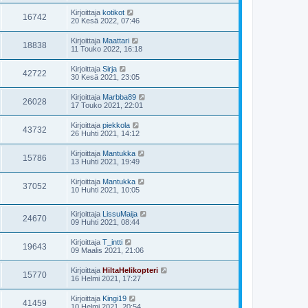
Kirjoittaja
kotikot
16742
20 Kesä 2022, 07:46
Kirjoittaja
Maattari
18838
11 Touko 2022, 16:18
Kirjoittaja
Sirja
42722
30 Kesä 2021, 23:05
Kirjoittaja
Marbba89
26028
17 Touko 2021, 22:01
Kirjoittaja
piekkola
43732
26 Huhti 2021, 14:12
Kirjoittaja
Mantukka
15786
13 Huhti 2021, 19:49
Kirjoittaja
Mantukka
37052
10 Huhti 2021, 10:05
Kirjoittaja
LissuMaija
24670
09 Huhti 2021, 08:44
Kirjoittaja
T_intti
19643
09 Maalis 2021, 21:06
Kirjoittaja
HiltaHelikopteri
15770
16 Helmi 2021, 17:27
Kirjoittaja
Kingi19
41459
10 Helmi 2021, 20:54