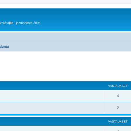
rrastajille - jo vuodesta 2005
donta
VASTAUKSET
4
2
VASTAUKSET