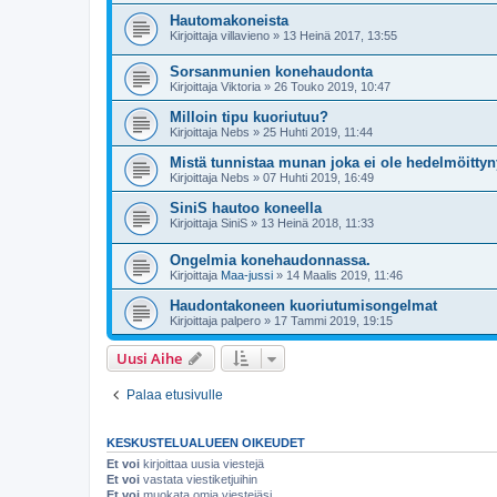
Hautomakoneista
Kirjoittaja
villavieno
»
13 Heinä 2017, 13:55
Sorsanmunien konehaudonta
Kirjoittaja
Viktoria
»
26 Touko 2019, 10:47
Milloin tipu kuoriutuu?
Kirjoittaja
Nebs
»
25 Huhti 2019, 11:44
Mistä tunnistaa munan joka ei ole hedelmöittyn
Kirjoittaja
Nebs
»
07 Huhti 2019, 16:49
SiniS hautoo koneella
Kirjoittaja
SiniS
»
13 Heinä 2018, 11:33
Ongelmia konehaudonnassa.
Kirjoittaja
Maa-jussi
»
14 Maalis 2019, 11:46
Haudontakoneen kuoriutumisongelmat
Kirjoittaja
palpero
»
17 Tammi 2019, 19:15
Uusi Aihe
Palaa etusivulle
KESKUSTELUALUEEN OIKEUDET
Et voi
kirjoittaa uusia viestejä
Et voi
vastata viestiketjuihin
Et voi
muokata omia viestejäsi