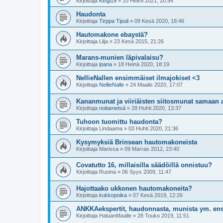
Kirjoittaja
Kingi19
»
10 Helmi 2021, 20:54
Haudonta
Kirjoittaja
Tirppa Tipuli
»
09 Kesä 2020, 18:46
Hautomakone ebaystä?
Kirjoittaja
Lilja
»
23 Kesä 2015, 21:26
Marans-munien läpivalaisu?
Kirjoittaja
ipana
»
18 Heinä 2020, 18:19
NellieNallen ensimmäiset ilmajokiset <3
Kirjoittaja
NellieNalle
»
24 Maalis 2020, 17:07
Kananmunat ja viiriäisten siitosmunat samaan
Kirjoittaja
noitametsä
»
28 Huhti 2020, 13:37
Tuhoon tuomittu haudonta?
Kirjoittaja
Lindaama
»
03 Huhti 2020, 21:36
Kysymyksiä Brinsean hautomakoneista
Kirjoittaja
Marissa
»
09 Marras 2012, 23:40
Covatutto 16, millaisilla säädöillä onnistuu?
Kirjoittaja
Rusina
»
06 Syys 2009, 11:47
Hajottaako ukkonen hautomakoneita?
Kirjoittaja
kukkopoika
»
07 Kesä 2019, 12:26
ANKKAekspertit, haudonnasta, munista ym. ensike
Kirjoittaja
HaluanMaalle
»
28 Touko 2019, 11:51