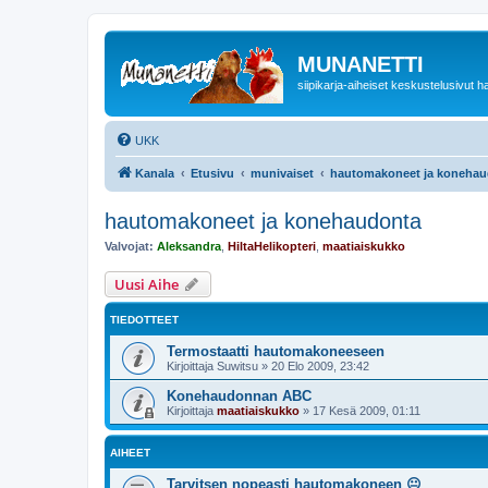
MUNANETTI
siipikarja-aiheiset keskustelusivut ha
UKK
Kanala
Etusivu
munivaiset
hautomakoneet ja konehau
hautomakoneet ja konehaudonta
Valvojat:
Aleksandra
,
HiltaHelikopteri
,
maatiaiskukko
Uusi Aihe
TIEDOTTEET
Termostaatti hautomakoneeseen
Kirjoittaja
Suwitsu
»
20 Elo 2009, 23:42
Konehaudonnan ABC
Kirjoittaja
maatiaiskukko
»
17 Kesä 2009, 01:11
AIHEET
Tarvitsen nopeasti hautomakoneen 😐