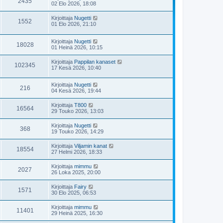
2435
02 Elo 2026, 18:08
Kirjoittaja
Nugetti
1552
01 Elo 2026, 21:10
Kirjoittaja
Nugetti
18028
01 Heinä 2026, 10:15
Kirjoittaja
Pappilan kanaset
102345
17 Kesä 2026, 10:40
Kirjoittaja
Nugetti
216
04 Kesä 2026, 19:44
Kirjoittaja
T800
16564
29 Touko 2026, 13:03
Kirjoittaja
Nugetti
368
19 Touko 2026, 14:29
Kirjoittaja
Viljamin kanat
18554
27 Helmi 2026, 18:33
Kirjoittaja
mimmu
2027
26 Loka 2025, 20:00
Kirjoittaja
Fairy
1571
30 Elo 2025, 06:53
Kirjoittaja
mimmu
11401
29 Heinä 2025, 16:30