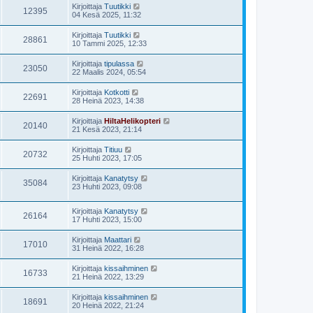
Kirjoittaja
Tuutikki
12395
04 Kesä 2025, 11:32
Kirjoittaja
Tuutikki
28861
10 Tammi 2025, 12:33
Kirjoittaja
tipulassa
23050
22 Maalis 2024, 05:54
Kirjoittaja
Kotkotti
22691
28 Heinä 2023, 14:38
Kirjoittaja
HiltaHelikopteri
20140
21 Kesä 2023, 21:14
Kirjoittaja
Titiuu
20732
25 Huhti 2023, 17:05
Kirjoittaja
Kanatytsy
35084
23 Huhti 2023, 09:08
Kirjoittaja
Kanatytsy
26164
17 Huhti 2023, 15:00
Kirjoittaja
Maattari
17010
31 Heinä 2022, 16:28
Kirjoittaja
kissaihminen
16733
21 Heinä 2022, 13:29
Kirjoittaja
kissaihminen
18691
20 Heinä 2022, 21:24