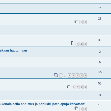
7
28
1
2
1
33
1
2
3
 aikaan hautumaan
2
5
127
1
5
6
7
8
9
…
52
1
2
3
4
3
rtalaisella ahdistus ja paniikki joten apuja kaivataan!
15
1
2