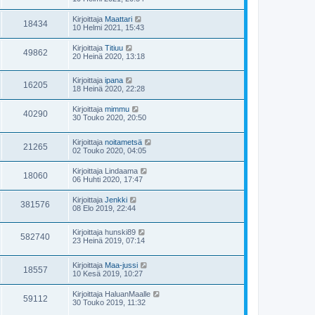
Kirjoittaja
Maattari
18434
10 Helmi 2021, 15:43
Kirjoittaja
Titiuu
49862
20 Heinä 2020, 13:18
Kirjoittaja
ipana
16205
18 Heinä 2020, 22:28
Kirjoittaja
mimmu
40290
30 Touko 2020, 20:50
Kirjoittaja
noitametsä
21265
02 Touko 2020, 04:05
Kirjoittaja
Lindaama
18060
06 Huhti 2020, 17:47
Kirjoittaja
Jenkki
381576
08 Elo 2019, 22:44
Kirjoittaja
hunski89
582740
23 Heinä 2019, 07:14
Kirjoittaja
Maa-jussi
18557
10 Kesä 2019, 10:27
Kirjoittaja
HaluanMaalle
59112
30 Touko 2019, 11:32