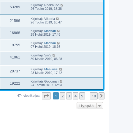
Kirjoittaja
RaakaKoo
53289
26 Touko 2019, 18:38
Kirjoittaja
Viktoria
21596
26 Touko 2019, 10:47
Kirjoittaja
Maattari
16868
25 Huhti 2019, 17:48
Kirjoittaja
Maattari
19755
07 Huhti 2019, 18:16
Kirjoittaja
SiniS
41061
30 Maalis 2019, 06:28
Kirjoittaja
Maa-jussi
20737
23 Maalis 2019, 17:42
Kirjoittaja
Goodman
19222
24 Tammi 2019, 12:34
Sivu
1
/
10
1
2
3
4
5
10
Seuraava
474 viestiketjua
…
Hyppää