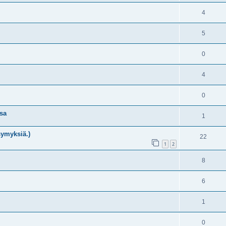
4
5
0
4
0
sa
1
symyksiä.)
22
1
2
8
6
1
0