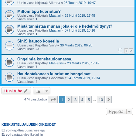
Uusin viesti Kirjoittaja
Viktoria
«
26 Touko 2019, 10:47
Milloin tipu kuoriutuu?
Uusin viesti Kirjoittaja
Maattari
«
25 Huhti 2019, 17:48
Vastaukset:
1
Mistä tunnistaa munan joka ei ole hedelmöittynyt?
Uusin viesti Kirjoittaja
Maattari
«
07 Huhti 2019, 18:16
Vastaukset:
1
SiniS hautoo koneella
Uusin viesti Kirjoittaja
SiniS
«
30 Maalis 2019, 06:28
Vastaukset:
23
1
2
Ongelmia konehaudonnassa.
Uusin viesti Kirjoittaja
Maa-jussi
«
23 Maalis 2019, 17:42
Vastaukset:
7
Haudontakoneen kuoriutumisongelmat
Uusin viesti Kirjoittaja
Goodman
«
24 Tammi 2019, 12:34
Vastaukset:
4
Uusi Aihe
Sivu
1
/
10
1
2
3
4
5
10
Seuraava
474 viestiketjua
…
Hyppää
KESKUSTELUALUEEN OIKEUDET
Et voi
kirjoittaa uusia viestejä
Et voi
vastata viestiketjuihin