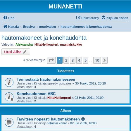
MUNANETTI
UKK
Rekisteröidy
Kirjaudu sisään
Kanala
Etusivu
munivaiset
hautomakoneet ja konehaudonta
hautomakoneet ja konehaudonta
Valvojat:
Aleksandra
,
HiltaHelikopteri
,
maatiaiskukko
Uusi Aihe
Sivu
1
/
10
1
2
3
4
5
10
Seuraava
474 viestiketjua
…
Tiedotteet
Termostaatti hautomakoneeseen
Uusin viesti Kirjoittaja
speedy gonzales
«
30 Touko 2012, 20:29
Vastaukset:
4
Konehaudonnan ABC
Uusin viesti Kirjoittaja
HiltaHelikopteri
«
03 Huhti 2011, 20:09
Vastaukset:
2
Aiheet
Tarvitsen nopeasti hautomakoneen 😐
Uusin viesti Kirjoittaja
Viljamin kanat
«
02 Elo 2026, 18:08
Vastaukset:
4