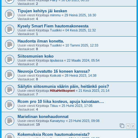
Vastaukset:
2
Tipujen kehitys jäi kesken
Uusin viesti Kirjoittaja
mimmu
«
29 Heinä 2025, 16:30
Vastaukset:
4
Kysely Smart Fiem hautomakoneesta
Uusin viesti Kirjoittaja
Tuutikki
«
04 Kesä 2025, 11:32
Vastaukset:
1
Haudonta ilman konetta.
Uusin viesti Kirjoittaja
Tuutikki
«
10 Tammi 2025, 12:33
Vastaukset:
8
Siitosmunien koko
Uusin viesti Kirjoittaja
tipulassa
«
22 Maalis 2024, 05:54
Vastaukset:
2
Neuvoja Covatutto 16 koneen kanssa?
Uusin viesti Kirjoittaja
Kotkotti
«
28 Heinä 2023, 14:38
Vastaukset:
8
Säilytin siitosmunia väärin päin, heitänkö pois?
Uusin viesti Kirjoittaja
HiltaHelikopteri
«
21 Kesä 2023, 21:14
Vastaukset:
7
Rcom pro 10 liika kosteus, apuja kaivataan....
Uusin viesti Kirjoittaja
Titiuu
«
25 Huhti 2023, 17:05
Vastaukset:
4
Marielinan konehaudonnat
Uusin viesti Kirjoittaja
Kanatytsy
«
23 Huhti 2023, 09:08
Vastaukset:
19
1
2
Kokemuksia Rcom hautomakoneista?