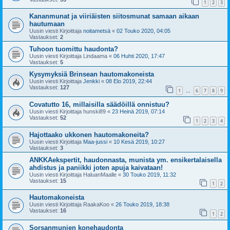
1
2
3
Kananmunat ja viiriäisten siitosmunat samaan aikaan
hautumaan
Uusin viesti Kirjoittaja
noitametsä
«
02 Touko 2020, 04:05
Vastaukset:
2
Tuhoon tuomittu haudonta?
Uusin viesti Kirjoittaja
Lindaama
«
06 Huhti 2020, 17:47
Vastaukset:
5
Kysymyksiä Brinsean hautomakoneista
Uusin viesti Kirjoittaja
Jenkki
«
08 Elo 2019, 22:44
Vastaukset:
127
1
6
7
8
9
…
Covatutto 16, millaisilla säädöillä onnistuu?
Uusin viesti Kirjoittaja
hunski89
«
23 Heinä 2019, 07:14
Vastaukset:
52
1
2
3
4
Hajottaako ukkonen hautomakoneita?
Uusin viesti Kirjoittaja
Maa-jussi
«
10 Kesä 2019, 10:27
Vastaukset:
3
ANKKAekspertit, haudonnasta, munista ym. ensikertalaisella
ahdistus ja paniikki joten apuja kaivataan!
Uusin viesti Kirjoittaja
HaluanMaalle
«
30 Touko 2019, 11:32
Vastaukset:
15
1
2
Hautomakoneista
Uusin viesti Kirjoittaja
RaakaKoo
«
26 Touko 2019, 18:38
Vastaukset:
16
1
2
Sorsanmunien konehaudonta