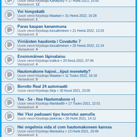
Uusin viesti Kirjoittaja
Kanatytsy
«
17 Huhti 2023, 15:00
Vastaukset:
12
Voi himpskatti
Uusin viesti Kirjoittaja
Maattari
«
31 Heinä 2022, 16:28
Vastaukset:
1
Paras kaupan kananmuna
Uusin viesti Kirjoittaja
kissaihminen
«
21 Heinä 2022, 13:29
Vastaukset:
3
Viiriäisten haudonta / Covatutto 7
Uusin viesti Kirjoittaja
kissaihminen
«
20 Heinä 2022, 21:24
Vastaukset:
4
Ensimmäinen läpivalaisu
Uusin viesti Kirjoittaja
kotikot
«
20 Kesä 2022, 07:46
Vastaukset:
4
Hautomakone hajosi...tiput menetetty?
Uusin viesti Kirjoittaja
Maattari
«
11 Touko 2022, 16:18
Vastaukset:
5
Borotto Real 24 automaatti
Uusin viesti Kirjoittaja
Sirja
«
30 Kesä 2021, 23:05
Tee - Se - Itse Hautomakone =)
Uusin viesti Kirjoittaja
Marbba89
«
17 Touko 2021, 22:01
Vastaukset:
4
Hei Yksi paduaani tipu kuoriutui aamulla
Uusin viesti Kirjoittaja
piekkola
«
26 Huhti 2021, 14:12
Hei ongelmia vida xl com hautomakoneen kanssa
Uusin viesti Kirjoittaja
Mantukka
«
13 Huhti 2021, 19:49
Vastaukset:
1