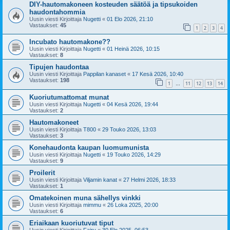
DIY-hautomakoneen kosteuden säätöä ja tipsukoiden
haudontahommia
Uusin viesti Kirjoittaja
Nugetti
«
01 Elo 2026, 21:10
Vastaukset:
45
1
2
3
4
Incubato hautomakone??
Uusin viesti Kirjoittaja
Nugetti
«
01 Heinä 2026, 10:15
Vastaukset:
8
Tipujen haudontaa
Uusin viesti Kirjoittaja
Pappilan kanaset
«
17 Kesä 2026, 10:40
Vastaukset:
198
1
11
12
13
14
…
Kuoriutumattomat munat
Uusin viesti Kirjoittaja
Nugetti
«
04 Kesä 2026, 19:44
Vastaukset:
2
Hautomakoneet
Uusin viesti Kirjoittaja
T800
«
29 Touko 2026, 13:03
Vastaukset:
3
Konehaudonta kaupan luomumunista
Uusin viesti Kirjoittaja
Nugetti
«
19 Touko 2026, 14:29
Vastaukset:
9
Proilerit
Uusin viesti Kirjoittaja
Viljamin kanat
«
27 Helmi 2026, 18:33
Vastaukset:
1
Omatekoinen muna sähellys vinkki
Uusin viesti Kirjoittaja
mimmu
«
26 Loka 2025, 20:00
Vastaukset:
6
Eriaikaan kuoriutuvat tiput
Uusin viesti Kirjoittaja
Fairy
«
30 Elo 2025, 06:53