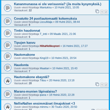
Kananmunassa ei ole verisuonia? (Ja muita kysymyksiä.)
Uusin viesti Kirjoittaja
Mantukka
«
10 Huhti 2021, 10:05
Vastaukset:
22
1
2
Covatutto 24 puoliautomaatti kokemuksia
Uusin viesti Kirjoittaja
LissuMaija
«
09 Huhti 2021, 08:44
Vastaukset:
8
Tintin haudonnat
Uusin viesti Kirjoittaja
T_intti
«
09 Maalis 2021, 21:06
Vastaukset:
6
Tipujen kasvu
Uusin viesti Kirjoittaja
HiltaHelikopteri
«
16 Helmi 2021, 17:27
Vastaukset:
1
Hautomakone
Uusin viesti Kirjoittaja
Kingi19
«
10 Helmi 2021, 20:54
Haudonta
Uusin viesti Kirjoittaja
Maattari
«
10 Helmi 2021, 15:43
Vastaukset:
7
Hautomakone ebaystä?
Uusin viesti Kirjoittaja
Titiuu
«
20 Heinä 2020, 13:18
Vastaukset:
28
1
2
Marans-munien läpivalaisu?
Uusin viesti Kirjoittaja
ipana
«
18 Heinä 2020, 22:28
Vastaukset:
1
NellieNallen ensimmäiset ilmajokiset <3
Uusin viesti Kirjoittaja
mimmu
«
30 Touko 2020, 20:50
Vastaukset:
33