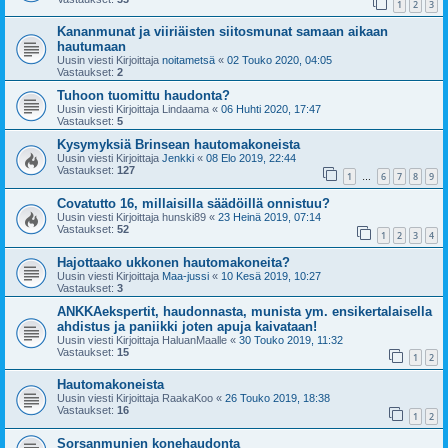
1
2
3
Kananmunat ja viiriäisten siitosmunat samaan aikaan
hautumaan
Uusin viesti Kirjoittaja
noitametsä
«
02 Touko 2020, 04:05
Vastaukset:
2
Tuhoon tuomittu haudonta?
Uusin viesti Kirjoittaja
Lindaama
«
06 Huhti 2020, 17:47
Vastaukset:
5
Kysymyksiä Brinsean hautomakoneista
Uusin viesti Kirjoittaja
Jenkki
«
08 Elo 2019, 22:44
Vastaukset:
127
1
6
7
8
9
…
Covatutto 16, millaisilla säädöillä onnistuu?
Uusin viesti Kirjoittaja
hunski89
«
23 Heinä 2019, 07:14
Vastaukset:
52
1
2
3
4
Hajottaako ukkonen hautomakoneita?
Uusin viesti Kirjoittaja
Maa-jussi
«
10 Kesä 2019, 10:27
Vastaukset:
3
ANKKAekspertit, haudonnasta, munista ym. ensikertalaisella
ahdistus ja paniikki joten apuja kaivataan!
Uusin viesti Kirjoittaja
HaluanMaalle
«
30 Touko 2019, 11:32
Vastaukset:
15
1
2
Hautomakoneista
Uusin viesti Kirjoittaja
RaakaKoo
«
26 Touko 2019, 18:38
Vastaukset:
16
1
2
Sorsanmunien konehaudonta