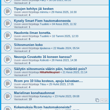
Vastaukset:
2
Tipujen kehitys jäi kesken
Uusin viesti Kirjoittaja
mimmu
«
29 Heinä 2025, 16:30
Vastaukset:
4
Kysely Smart Fiem hautomakoneesta
Uusin viesti Kirjoittaja
Tuutikki
«
04 Kesä 2025, 11:32
Vastaukset:
1
Haudonta ilman konetta.
Uusin viesti Kirjoittaja
Tuutikki
«
10 Tammi 2025, 12:33
Vastaukset:
8
Siitosmunien koko
Uusin viesti Kirjoittaja
tipulassa
«
22 Maalis 2024, 05:54
Vastaukset:
2
Neuvoja Covatutto 16 koneen kanssa?
Uusin viesti Kirjoittaja
Kotkotti
«
28 Heinä 2023, 14:38
Vastaukset:
8
Säilytin siitosmunia väärin päin, heitänkö pois?
Uusin viesti Kirjoittaja
HiltaHelikopteri
«
21 Kesä 2023, 21:14
Vastaukset:
7
Rcom pro 10 liika kosteus, apuja kaivataan....
Uusin viesti Kirjoittaja
Titiuu
«
25 Huhti 2023, 17:05
Vastaukset:
4
Marielinan konehaudonnat
Uusin viesti Kirjoittaja
Kanatytsy
«
23 Huhti 2023, 09:08
Vastaukset:
19
1
2
Kokemuksia Rcom hautomakoneista?