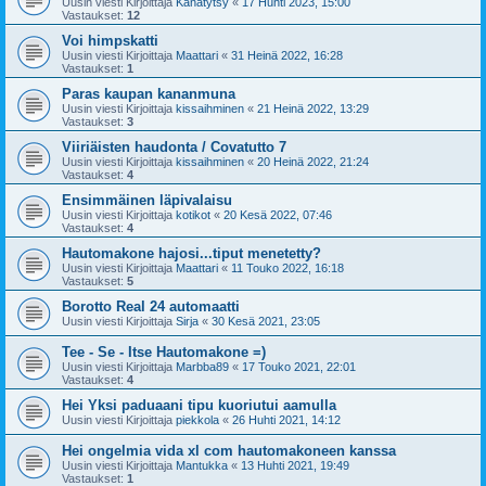
Uusin viesti Kirjoittaja
Kanatytsy
«
17 Huhti 2023, 15:00
Vastaukset:
12
Voi himpskatti
Uusin viesti Kirjoittaja
Maattari
«
31 Heinä 2022, 16:28
Vastaukset:
1
Paras kaupan kananmuna
Uusin viesti Kirjoittaja
kissaihminen
«
21 Heinä 2022, 13:29
Vastaukset:
3
Viiriäisten haudonta / Covatutto 7
Uusin viesti Kirjoittaja
kissaihminen
«
20 Heinä 2022, 21:24
Vastaukset:
4
Ensimmäinen läpivalaisu
Uusin viesti Kirjoittaja
kotikot
«
20 Kesä 2022, 07:46
Vastaukset:
4
Hautomakone hajosi...tiput menetetty?
Uusin viesti Kirjoittaja
Maattari
«
11 Touko 2022, 16:18
Vastaukset:
5
Borotto Real 24 automaatti
Uusin viesti Kirjoittaja
Sirja
«
30 Kesä 2021, 23:05
Tee - Se - Itse Hautomakone =)
Uusin viesti Kirjoittaja
Marbba89
«
17 Touko 2021, 22:01
Vastaukset:
4
Hei Yksi paduaani tipu kuoriutui aamulla
Uusin viesti Kirjoittaja
piekkola
«
26 Huhti 2021, 14:12
Hei ongelmia vida xl com hautomakoneen kanssa
Uusin viesti Kirjoittaja
Mantukka
«
13 Huhti 2021, 19:49
Vastaukset:
1