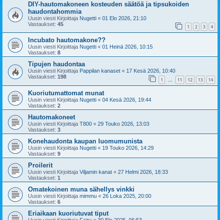
DIY-hautomakoneen kosteuden säätöä ja tipsukoiden
haudontahommia
Uusin viesti Kirjoittaja
Nugetti
«
01 Elo 2026, 21:10
Vastaukset:
45
1
2
3
4
Incubato hautomakone??
Uusin viesti Kirjoittaja
Nugetti
«
01 Heinä 2026, 10:15
Vastaukset:
8
Tipujen haudontaa
Uusin viesti Kirjoittaja
Pappilan kanaset
«
17 Kesä 2026, 10:40
Vastaukset:
198
1
11
12
13
14
…
Kuoriutumattomat munat
Uusin viesti Kirjoittaja
Nugetti
«
04 Kesä 2026, 19:44
Vastaukset:
2
Hautomakoneet
Uusin viesti Kirjoittaja
T800
«
29 Touko 2026, 13:03
Vastaukset:
3
Konehaudonta kaupan luomumunista
Uusin viesti Kirjoittaja
Nugetti
«
19 Touko 2026, 14:29
Vastaukset:
9
Proilerit
Uusin viesti Kirjoittaja
Viljamin kanat
«
27 Helmi 2026, 18:33
Vastaukset:
1
Omatekoinen muna sähellys vinkki
Uusin viesti Kirjoittaja
mimmu
«
26 Loka 2025, 20:00
Vastaukset:
6
Eriaikaan kuoriutuvat tiput
Uusin viesti Kirjoittaja
Fairy
«
30 Elo 2025, 06:53