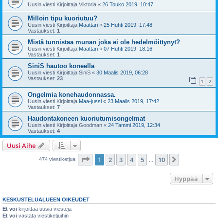
Uusin viesti Kirjoittaja
Viktoria
«
26 Touko 2019, 10:47
Milloin tipu kuoriutuu?
Uusin viesti Kirjoittaja
Maattari
«
25 Huhti 2019, 17:48
Vastaukset:
1
Mistä tunnistaa munan joka ei ole hedelmöittynyt?
Uusin viesti Kirjoittaja
Maattari
«
07 Huhti 2019, 18:16
Vastaukset:
1
SiniS hautoo koneella
Uusin viesti Kirjoittaja
SiniS
«
30 Maalis 2019, 06:28
Vastaukset:
23
1
2
Ongelmia konehaudonnassa.
Uusin viesti Kirjoittaja
Maa-jussi
«
23 Maalis 2019, 17:42
Vastaukset:
7
Haudontakoneen kuoriutumisongelmat
Uusin viesti Kirjoittaja
Goodman
«
24 Tammi 2019, 12:34
Vastaukset:
4
Uusi Aihe
Sivu
1
/
10
1
2
3
4
5
10
Seuraava
474 viestiketjua
…
Hyppää
KESKUSTELUALUEEN OIKEUDET
Et voi
kirjoittaa uusia viestejä
Et voi
vastata viestiketjuihin