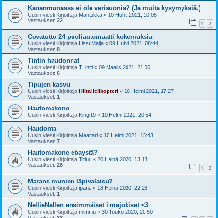
Kananmunassa ei ole verisuonia? (Ja muita kysymyksiä.)
Uusin viesti Kirjoittaja
Mantukka
«
10 Huhti 2021, 10:05
Vastaukset:
22
1
2
Covatutto 24 puoliautomaatti kokemuksia
Uusin viesti Kirjoittaja
LissuMaija
«
09 Huhti 2021, 08:44
Vastaukset:
8
Tintin haudonnat
Uusin viesti Kirjoittaja
T_intti
«
09 Maalis 2021, 21:06
Vastaukset:
6
Tipujen kasvu
Uusin viesti Kirjoittaja
HiltaHelikopteri
«
16 Helmi 2021, 17:27
Vastaukset:
1
Hautomakone
Uusin viesti Kirjoittaja
Kingi19
«
10 Helmi 2021, 20:54
Haudonta
Uusin viesti Kirjoittaja
Maattari
«
10 Helmi 2021, 15:43
Vastaukset:
7
Hautomakone ebaystä?
Uusin viesti Kirjoittaja
Titiuu
«
20 Heinä 2020, 13:18
Vastaukset:
28
1
2
Marans-munien läpivalaisu?
Uusin viesti Kirjoittaja
ipana
«
18 Heinä 2020, 22:28
Vastaukset:
1
NellieNallen ensimmäiset ilmajokiset <3
Uusin viesti Kirjoittaja
mimmu
«
30 Touko 2020, 20:50
Vastaukset:
33