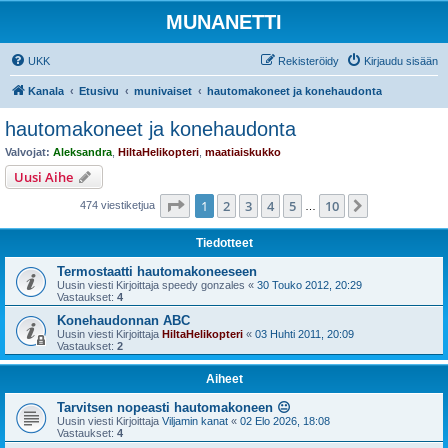
MUNANETTI
UKK
Rekisteröidy
Kirjaudu sisään
Kanala
Etusivu
munivaiset
hautomakoneet ja konehaudonta
hautomakoneet ja konehaudonta
Valvojat:
Aleksandra
,
HiltaHelikopteri
,
maatiaiskukko
Uusi Aihe
Sivu
1
/
10
1
2
3
4
5
10
Seuraava
474 viestiketjua
…
Tiedotteet
Termostaatti hautomakoneeseen
Uusin viesti Kirjoittaja
speedy gonzales
«
30 Touko 2012, 20:29
Vastaukset:
4
Konehaudonnan ABC
Uusin viesti Kirjoittaja
HiltaHelikopteri
«
03 Huhti 2011, 20:09
Vastaukset:
2
Aiheet
Tarvitsen nopeasti hautomakoneen 😐
Uusin viesti Kirjoittaja
Viljamin kanat
«
02 Elo 2026, 18:08
Vastaukset:
4