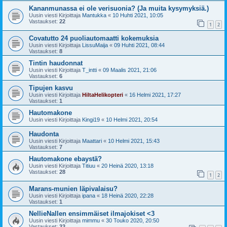
Kananmunassa ei ole verisuonia? (Ja muita kysymyksiä.)
Uusin viesti Kirjoittaja
Mantukka
«
10 Huhti 2021, 10:05
Vastaukset:
22
1
2
Covatutto 24 puoliautomaatti kokemuksia
Uusin viesti Kirjoittaja
LissuMaija
«
09 Huhti 2021, 08:44
Vastaukset:
8
Tintin haudonnat
Uusin viesti Kirjoittaja
T_intti
«
09 Maalis 2021, 21:06
Vastaukset:
6
Tipujen kasvu
Uusin viesti Kirjoittaja
HiltaHelikopteri
«
16 Helmi 2021, 17:27
Vastaukset:
1
Hautomakone
Uusin viesti Kirjoittaja
Kingi19
«
10 Helmi 2021, 20:54
Haudonta
Uusin viesti Kirjoittaja
Maattari
«
10 Helmi 2021, 15:43
Vastaukset:
7
Hautomakone ebaystä?
Uusin viesti Kirjoittaja
Titiuu
«
20 Heinä 2020, 13:18
Vastaukset:
28
1
2
Marans-munien läpivalaisu?
Uusin viesti Kirjoittaja
ipana
«
18 Heinä 2020, 22:28
Vastaukset:
1
NellieNallen ensimmäiset ilmajokiset <3
Uusin viesti Kirjoittaja
mimmu
«
30 Touko 2020, 20:50
Vastaukset:
33