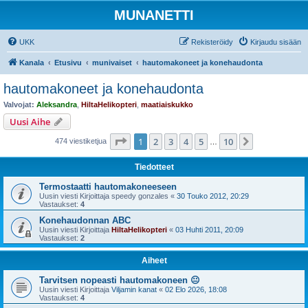
MUNANETTI
UKK
Rekisteröidy
Kirjaudu sisään
Kanala
Etusivu
munivaiset
hautomakoneet ja konehaudonta
hautomakoneet ja konehaudonta
Valvojat:
Aleksandra
,
HiltaHelikopteri
,
maatiaiskukko
Uusi Aihe
Sivu
1
/
10
1
2
3
4
5
10
Seuraava
474 viestiketjua
…
Tiedotteet
Termostaatti hautomakoneeseen
Uusin viesti Kirjoittaja
speedy gonzales
«
30 Touko 2012, 20:29
Vastaukset:
4
Konehaudonnan ABC
Uusin viesti Kirjoittaja
HiltaHelikopteri
«
03 Huhti 2011, 20:09
Vastaukset:
2
Aiheet
Tarvitsen nopeasti hautomakoneen 😐
Uusin viesti Kirjoittaja
Viljamin kanat
«
02 Elo 2026, 18:08
Vastaukset:
4