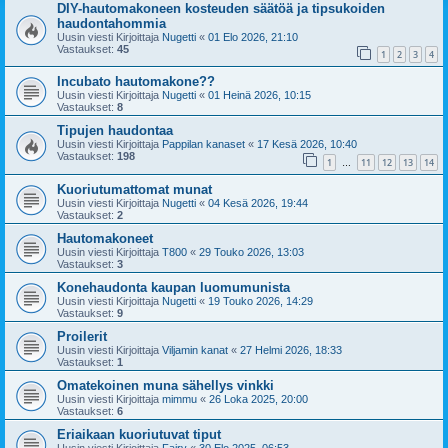
DIY-hautomakoneen kosteuden säätöä ja tipsukoiden
haudontahommia
Uusin viesti Kirjoittaja
Nugetti
«
01 Elo 2026, 21:10
Vastaukset:
45
1
2
3
4
Incubato hautomakone??
Uusin viesti Kirjoittaja
Nugetti
«
01 Heinä 2026, 10:15
Vastaukset:
8
Tipujen haudontaa
Uusin viesti Kirjoittaja
Pappilan kanaset
«
17 Kesä 2026, 10:40
Vastaukset:
198
1
11
12
13
14
…
Kuoriutumattomat munat
Uusin viesti Kirjoittaja
Nugetti
«
04 Kesä 2026, 19:44
Vastaukset:
2
Hautomakoneet
Uusin viesti Kirjoittaja
T800
«
29 Touko 2026, 13:03
Vastaukset:
3
Konehaudonta kaupan luomumunista
Uusin viesti Kirjoittaja
Nugetti
«
19 Touko 2026, 14:29
Vastaukset:
9
Proilerit
Uusin viesti Kirjoittaja
Viljamin kanat
«
27 Helmi 2026, 18:33
Vastaukset:
1
Omatekoinen muna sähellys vinkki
Uusin viesti Kirjoittaja
mimmu
«
26 Loka 2025, 20:00
Vastaukset:
6
Eriaikaan kuoriutuvat tiput
Uusin viesti Kirjoittaja
Fairy
«
30 Elo 2025, 06:53