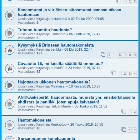
1
2
3
Kananmunat ja viiriäisten siitosmunat samaan aikaan
hautumaan
Uusin viesti Kirjoittaja
noitametsä
«
02 Touko 2020, 04:05
Vastaukset:
2
Tuhoon tuomittu haudonta?
Uusin viesti Kirjoittaja
Lindaama
«
06 Huhti 2020, 17:47
Vastaukset:
5
Kysymyksiä Brinsean hautomakoneista
Uusin viesti Kirjoittaja
Jenkki
«
08 Elo 2019, 22:44
Vastaukset:
127
1
6
7
8
9
…
Covatutto 16, millaisilla säädöillä onnistuu?
Uusin viesti Kirjoittaja
hunski89
«
23 Heinä 2019, 07:14
Vastaukset:
52
1
2
3
4
Hajottaako ukkonen hautomakoneita?
Uusin viesti Kirjoittaja
Maa-jussi
«
10 Kesä 2019, 10:27
Vastaukset:
3
ANKKAekspertit, haudonnasta, munista ym. ensikertalaisella
ahdistus ja paniikki joten apuja kaivataan!
Uusin viesti Kirjoittaja
HaluanMaalle
«
30 Touko 2019, 11:32
Vastaukset:
15
1
2
Hautomakoneista
Uusin viesti Kirjoittaja
RaakaKoo
«
26 Touko 2019, 18:38
Vastaukset:
16
1
2
Sorsanmunien konehaudonta