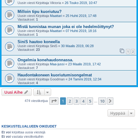
Uusin viesti Kirjoittaja
Viktoria
«
26 Touko 2019, 10:47
Milloin tipu kuoriutuu?
Uusin viesti Kirjoittaja
Maattari
«
25 Huhti 2019, 17:48
Vastaukset:
1
Mistä tunnistaa munan joka ei ole hedelmöittynyt?
Uusin viesti Kirjoittaja
Maattari
«
07 Huhti 2019, 18:16
Vastaukset:
1
SiniS hautoo koneella
Uusin viesti Kirjoittaja
SiniS
«
30 Maalis 2019, 06:28
Vastaukset:
23
1
2
Ongelmia konehaudonnassa.
Uusin viesti Kirjoittaja
Maa-jussi
«
23 Maalis 2019, 17:42
Vastaukset:
7
Haudontakoneen kuoriutumisongelmat
Uusin viesti Kirjoittaja
Goodman
«
24 Tammi 2019, 12:34
Vastaukset:
4
Uusi Aihe
Sivu
1
/
10
1
2
3
4
5
10
Seuraava
474 viestiketjua
…
Hyppää
KESKUSTELUALUEEN OIKEUDET
Et voi
kirjoittaa uusia viestejä
Et voi
vastata viestiketjuihin