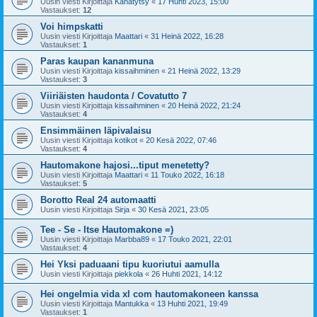
Uusin viesti Kirjoittaja
Kanatytsy
«
17 Huhti 2023, 15:00
Vastaukset:
12
Voi himpskatti
Uusin viesti Kirjoittaja
Maattari
«
31 Heinä 2022, 16:28
Vastaukset:
1
Paras kaupan kananmuna
Uusin viesti Kirjoittaja
kissaihminen
«
21 Heinä 2022, 13:29
Vastaukset:
3
Viiriäisten haudonta / Covatutto 7
Uusin viesti Kirjoittaja
kissaihminen
«
20 Heinä 2022, 21:24
Vastaukset:
4
Ensimmäinen läpivalaisu
Uusin viesti Kirjoittaja
kotikot
«
20 Kesä 2022, 07:46
Vastaukset:
4
Hautomakone hajosi...tiput menetetty?
Uusin viesti Kirjoittaja
Maattari
«
11 Touko 2022, 16:18
Vastaukset:
5
Borotto Real 24 automaatti
Uusin viesti Kirjoittaja
Sirja
«
30 Kesä 2021, 23:05
Tee - Se - Itse Hautomakone =)
Uusin viesti Kirjoittaja
Marbba89
«
17 Touko 2021, 22:01
Vastaukset:
4
Hei Yksi paduaani tipu kuoriutui aamulla
Uusin viesti Kirjoittaja
piekkola
«
26 Huhti 2021, 14:12
Hei ongelmia vida xl com hautomakoneen kanssa
Uusin viesti Kirjoittaja
Mantukka
«
13 Huhti 2021, 19:49
Vastaukset:
1