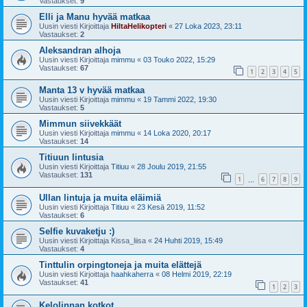
Vastaukset:
9
Elli ja Manu hyvää matkaa
Uusin viesti Kirjoittaja
HiltaHelikopteri
«
27 Loka 2023, 23:11
Vastaukset:
2
Aleksandran alhoja
Uusin viesti Kirjoittaja
mimmu
«
03 Touko 2022, 15:29
Vastaukset:
67
1
2
3
4
5
Manta 13 v hyvää matkaa
Uusin viesti Kirjoittaja
mimmu
«
19 Tammi 2022, 19:30
Vastaukset:
5
Mimmun siivekkäät
Uusin viesti Kirjoittaja
mimmu
«
14 Loka 2020, 20:17
Vastaukset:
14
Titiuun lintusia
Uusin viesti Kirjoittaja
Titiuu
«
28 Joulu 2019, 21:55
Vastaukset:
131
1
6
7
8
9
…
Ullan lintuja ja muita eläimiä
Uusin viesti Kirjoittaja
Titiuu
«
23 Kesä 2019, 11:52
Vastaukset:
6
Selfie kuvaketju :)
Uusin viesti Kirjoittaja
Kissa_liisa
«
24 Huhti 2019, 15:49
Vastaukset:
4
Tinttulin orpingtoneja ja muita elättejä
Uusin viesti Kirjoittaja
haahkaherra
«
08 Helmi 2019, 22:19
Vastaukset:
41
1
2
3
Kelolinnan kotkot