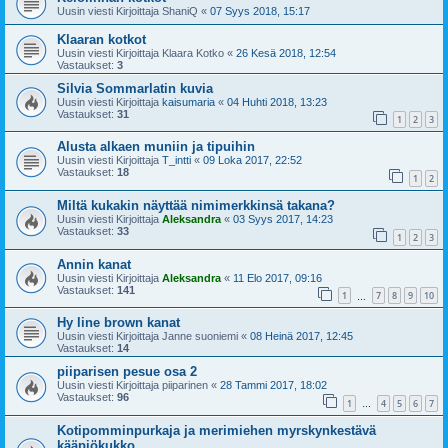
Uusin viesti Kirjoittaja
ShaniQ
«
07 Syys 2018, 15:17
Klaaran kotkot
Uusin viesti Kirjoittaja
Klaara Kotko
«
26 Kesä 2018, 12:54
Vastaukset:
3
Silvia Sommarlatin kuvia
Uusin viesti Kirjoittaja
kaisumaria
«
04 Huhti 2018, 13:23
Vastaukset:
31
1
2
3
Alusta alkaen muniin ja tipuihin
Uusin viesti Kirjoittaja
T_intti
«
09 Loka 2017, 22:52
Vastaukset:
18
1
2
Miltä kukakin näyttää nimimerkkinsä takana?
Uusin viesti Kirjoittaja
Aleksandra
«
03 Syys 2017, 14:23
Vastaukset:
33
1
2
3
Annin kanat
Uusin viesti Kirjoittaja
Aleksandra
«
11 Elo 2017, 09:16
Vastaukset:
141
1
7
8
9
10
…
Hy line brown kanat
Uusin viesti Kirjoittaja
Janne suoniemi
«
08 Heinä 2017, 12:45
Vastaukset:
14
piiparisen pesue osa 2
Uusin viesti Kirjoittaja
piiparinen
«
28 Tammi 2017, 18:02
Vastaukset:
96
1
4
5
6
7
…
Kotipomminpurkaja ja merimiehen myrskynkestävä
kääpiökukko