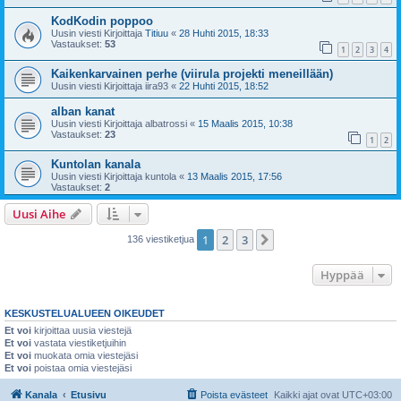
KodKodin poppoo
Uusin viesti Kirjoittaja
Titiuu
«
28 Huhti 2015, 18:33
Vastaukset:
53
1
2
3
4
Kaikenkarvainen perhe (viirula projekti meneillään)
Uusin viesti Kirjoittaja
iira93
«
22 Huhti 2015, 18:52
alban kanat
Uusin viesti Kirjoittaja
albatrossi
«
15 Maalis 2015, 10:38
Vastaukset:
23
1
2
Kuntolan kanala
Uusin viesti Kirjoittaja
kuntola
«
13 Maalis 2015, 17:56
Vastaukset:
2
Uusi Aihe
1
2
3
Seuraava
136 viestiketjua
Hyppää
KESKUSTELUALUEEN OIKEUDET
Et voi
kirjoittaa uusia viestejä
Et voi
vastata viestiketjuihin
Et voi
muokata omia viestejäsi
Et voi
poistaa omia viestejäsi
Kanala
Etusivu
Poista evästeet
Kaikki ajat ovat
UTC+03:00