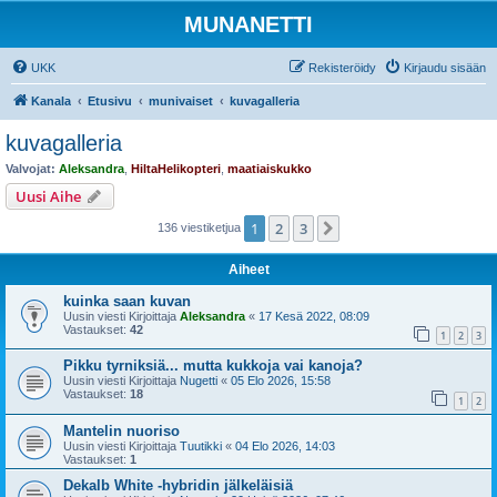
MUNANETTI
UKK
Rekisteröidy
Kirjaudu sisään
Kanala
Etusivu
munivaiset
kuvagalleria
kuvagalleria
Valvojat:
Aleksandra
,
HiltaHelikopteri
,
maatiaiskukko
Uusi Aihe
1
2
3
Seuraava
136 viestiketjua
Aiheet
kuinka saan kuvan
Uusin viesti Kirjoittaja
Aleksandra
«
17 Kesä 2022, 08:09
Vastaukset:
42
1
2
3
Pikku tyrniksiä... mutta kukkoja vai kanoja?
Uusin viesti Kirjoittaja
Nugetti
«
05 Elo 2026, 15:58
Vastaukset:
18
1
2
Mantelin nuoriso
Uusin viesti Kirjoittaja
Tuutikki
«
04 Elo 2026, 14:03
Vastaukset:
1
Dekalb White -hybridin jälkeläisiä