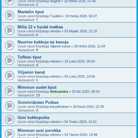
Uusin viesti Kirjoittaja
Nugetti
«
20 Heinä 2026, 07:46
Vastaukset:
2
Mantelin tiput
Uusin viesti Kirjoittaja
Tuutikki
«
18 Heinä 2026, 00:27
Vastaukset:
7
Milla 12 v hyvää matkaa
Uusin viesti Kirjoittaja
mimmu
«
03 Maalis 2026, 22:10
Vastaukset:
6
Nuoriso kukkoja tai kanoja
Uusin viesti Kirjoittaja
Viljamin kanat
«
28 Helmi 2026, 11:04
Vastaukset:
9
Toffeen tiput
Uusin viesti Kirjoittaja
mimmu
«
16 Loka 2025, 00:02
Vastaukset:
4
Viljamin kanat
Uusin viesti Kirjoittaja
mimmu
«
05 Loka 2025, 19:56
Vastaukset:
1
Mimmun uudet tiput
Uusin viesti Kirjoittaja
Aleksandra
«
25 Elo 2025, 08:34
Vastaukset:
13
Siniviiriäisten Poikue
Uusin viesti Kirjoittaja
kissaihminen
«
20 Kesä 2024, 22:39
Vastaukset:
3
Uusi kukkopoika
Uusin viesti Kirjoittaja
mimmu
«
04 Touko 2024, 16:51
Mimmun uusi porukka
Uusin viesti Kirjoittaja
mimmu
«
04 Tammi 2024, 14:48