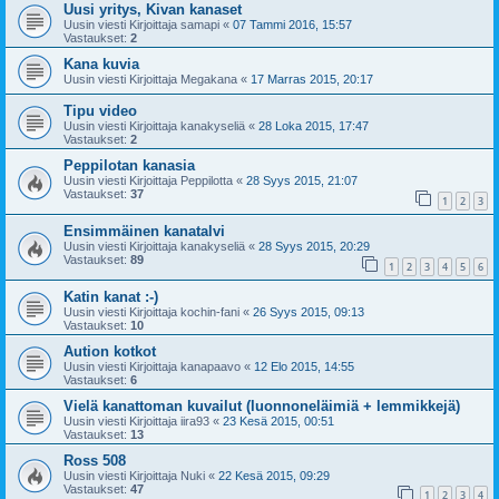
Uusi yritys, Kivan kanaset
Uusin viesti Kirjoittaja
samapi
«
07 Tammi 2016, 15:57
Vastaukset:
2
Kana kuvia
Uusin viesti Kirjoittaja
Megakana
«
17 Marras 2015, 20:17
Tipu video
Uusin viesti Kirjoittaja
kanakyseliä
«
28 Loka 2015, 17:47
Vastaukset:
2
Peppilotan kanasia
Uusin viesti Kirjoittaja
Peppilotta
«
28 Syys 2015, 21:07
Vastaukset:
37
1
2
3
Ensimmäinen kanatalvi
Uusin viesti Kirjoittaja
kanakyseliä
«
28 Syys 2015, 20:29
Vastaukset:
89
1
2
3
4
5
6
Katin kanat :-)
Uusin viesti Kirjoittaja
kochin-fani
«
26 Syys 2015, 09:13
Vastaukset:
10
Aution kotkot
Uusin viesti Kirjoittaja
kanapaavo
«
12 Elo 2015, 14:55
Vastaukset:
6
Vielä kanattoman kuvailut (luonnoneläimiä + lemmikkejä)
Uusin viesti Kirjoittaja
iira93
«
23 Kesä 2015, 00:51
Vastaukset:
13
Ross 508
Uusin viesti Kirjoittaja
Nuki
«
22 Kesä 2015, 09:29
Vastaukset:
47
1
2
3
4