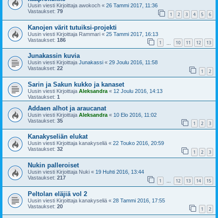
Uusin viesti Kirjoittaja
awokoch
«
26 Tammi 2017, 11:36
Vastaukset:
79
1
2
3
4
5
6
Kanojen värit tutuiksi-projekti
Uusin viesti Kirjoittaja
Rammari
«
25 Tammi 2017, 16:13
Vastaukset:
186
1
10
11
12
13
…
Junakassin kuvia
Uusin viesti Kirjoittaja
Junakassi
«
29 Joulu 2016, 11:58
Vastaukset:
22
1
2
Sarin ja Sakun kukko ja kanaset
Uusin viesti Kirjoittaja
Aleksandra
«
12 Joulu 2016, 14:13
Vastaukset:
1
Addaen alhot ja araucanat
Uusin viesti Kirjoittaja
Aleksandra
«
10 Elo 2016, 11:02
Vastaukset:
35
1
2
3
Kanakyseliän elukat
Uusin viesti Kirjoittaja
kanakyseliä
«
22 Touko 2016, 20:59
Vastaukset:
32
1
2
3
Nukin palleroiset
Uusin viesti Kirjoittaja
Nuki
«
19 Huhti 2016, 13:44
Vastaukset:
217
1
12
13
14
15
…
Peltolan eläjiä vol 2
Uusin viesti Kirjoittaja
kanakyseliä
«
28 Tammi 2016, 17:55
Vastaukset:
20
1
2