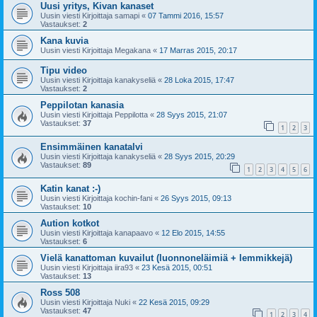
Uusi yritys, Kivan kanaset
Uusin viesti Kirjoittaja
samapi
«
07 Tammi 2016, 15:57
Vastaukset:
2
Kana kuvia
Uusin viesti Kirjoittaja
Megakana
«
17 Marras 2015, 20:17
Tipu video
Uusin viesti Kirjoittaja
kanakyseliä
«
28 Loka 2015, 17:47
Vastaukset:
2
Peppilotan kanasia
Uusin viesti Kirjoittaja
Peppilotta
«
28 Syys 2015, 21:07
Vastaukset:
37
1
2
3
Ensimmäinen kanatalvi
Uusin viesti Kirjoittaja
kanakyseliä
«
28 Syys 2015, 20:29
Vastaukset:
89
1
2
3
4
5
6
Katin kanat :-)
Uusin viesti Kirjoittaja
kochin-fani
«
26 Syys 2015, 09:13
Vastaukset:
10
Aution kotkot
Uusin viesti Kirjoittaja
kanapaavo
«
12 Elo 2015, 14:55
Vastaukset:
6
Vielä kanattoman kuvailut (luonnoneläimiä + lemmikkejä)
Uusin viesti Kirjoittaja
iira93
«
23 Kesä 2015, 00:51
Vastaukset:
13
Ross 508
Uusin viesti Kirjoittaja
Nuki
«
22 Kesä 2015, 09:29
Vastaukset:
47
1
2
3
4