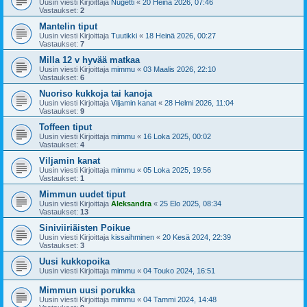
Uusin viesti Kirjoittaja
Nugetti
«
20 Heinä 2026, 07:46
Vastaukset:
2
Mantelin tiput
Uusin viesti Kirjoittaja
Tuutikki
«
18 Heinä 2026, 00:27
Vastaukset:
7
Milla 12 v hyvää matkaa
Uusin viesti Kirjoittaja
mimmu
«
03 Maalis 2026, 22:10
Vastaukset:
6
Nuoriso kukkoja tai kanoja
Uusin viesti Kirjoittaja
Viljamin kanat
«
28 Helmi 2026, 11:04
Vastaukset:
9
Toffeen tiput
Uusin viesti Kirjoittaja
mimmu
«
16 Loka 2025, 00:02
Vastaukset:
4
Viljamin kanat
Uusin viesti Kirjoittaja
mimmu
«
05 Loka 2025, 19:56
Vastaukset:
1
Mimmun uudet tiput
Uusin viesti Kirjoittaja
Aleksandra
«
25 Elo 2025, 08:34
Vastaukset:
13
Siniviiriäisten Poikue
Uusin viesti Kirjoittaja
kissaihminen
«
20 Kesä 2024, 22:39
Vastaukset:
3
Uusi kukkopoika
Uusin viesti Kirjoittaja
mimmu
«
04 Touko 2024, 16:51
Mimmun uusi porukka
Uusin viesti Kirjoittaja
mimmu
«
04 Tammi 2024, 14:48