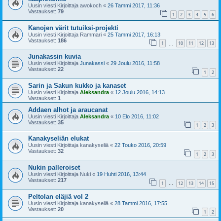
Uusin viesti Kirjoittaja
awokoch
«
26 Tammi 2017, 11:36
Vastaukset:
79
1
2
3
4
5
6
Kanojen värit tutuiksi-projekti
Uusin viesti Kirjoittaja
Rammari
«
25 Tammi 2017, 16:13
Vastaukset:
186
1
10
11
12
13
…
Junakassin kuvia
Uusin viesti Kirjoittaja
Junakassi
«
29 Joulu 2016, 11:58
Vastaukset:
22
1
2
Sarin ja Sakun kukko ja kanaset
Uusin viesti Kirjoittaja
Aleksandra
«
12 Joulu 2016, 14:13
Vastaukset:
1
Addaen alhot ja araucanat
Uusin viesti Kirjoittaja
Aleksandra
«
10 Elo 2016, 11:02
Vastaukset:
35
1
2
3
Kanakyseliän elukat
Uusin viesti Kirjoittaja
kanakyseliä
«
22 Touko 2016, 20:59
Vastaukset:
32
1
2
3
Nukin palleroiset
Uusin viesti Kirjoittaja
Nuki
«
19 Huhti 2016, 13:44
Vastaukset:
217
1
12
13
14
15
…
Peltolan eläjiä vol 2
Uusin viesti Kirjoittaja
kanakyseliä
«
28 Tammi 2016, 17:55
Vastaukset:
20
1
2