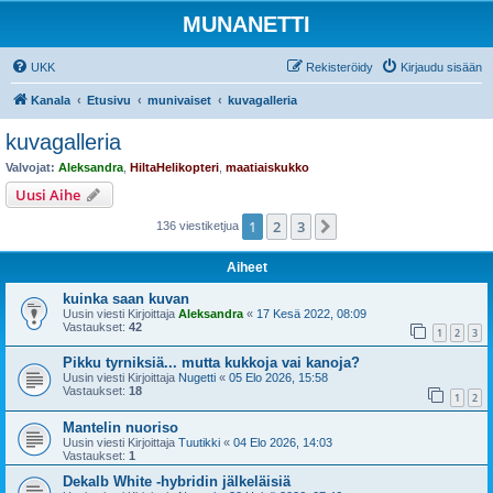
MUNANETTI
UKK
Rekisteröidy
Kirjaudu sisään
Kanala
Etusivu
munivaiset
kuvagalleria
kuvagalleria
Valvojat:
Aleksandra
,
HiltaHelikopteri
,
maatiaiskukko
Uusi Aihe
1
2
3
Seuraava
136 viestiketjua
Aiheet
kuinka saan kuvan
Uusin viesti Kirjoittaja
Aleksandra
«
17 Kesä 2022, 08:09
Vastaukset:
42
1
2
3
Pikku tyrniksiä... mutta kukkoja vai kanoja?
Uusin viesti Kirjoittaja
Nugetti
«
05 Elo 2026, 15:58
Vastaukset:
18
1
2
Mantelin nuoriso
Uusin viesti Kirjoittaja
Tuutikki
«
04 Elo 2026, 14:03
Vastaukset:
1
Dekalb White -hybridin jälkeläisiä