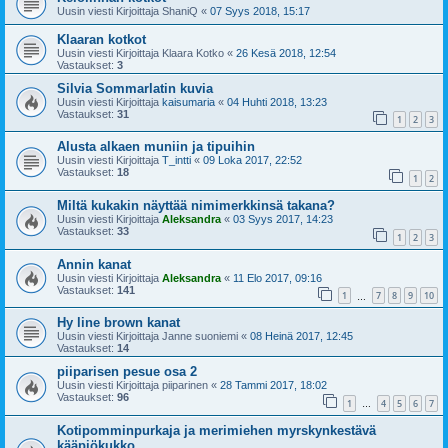
Uusin viesti Kirjoittaja
ShaniQ
«
07 Syys 2018, 15:17
Klaaran kotkot
Uusin viesti Kirjoittaja
Klaara Kotko
«
26 Kesä 2018, 12:54
Vastaukset:
3
Silvia Sommarlatin kuvia
Uusin viesti Kirjoittaja
kaisumaria
«
04 Huhti 2018, 13:23
Vastaukset:
31
1
2
3
Alusta alkaen muniin ja tipuihin
Uusin viesti Kirjoittaja
T_intti
«
09 Loka 2017, 22:52
Vastaukset:
18
1
2
Miltä kukakin näyttää nimimerkkinsä takana?
Uusin viesti Kirjoittaja
Aleksandra
«
03 Syys 2017, 14:23
Vastaukset:
33
1
2
3
Annin kanat
Uusin viesti Kirjoittaja
Aleksandra
«
11 Elo 2017, 09:16
Vastaukset:
141
1
7
8
9
10
…
Hy line brown kanat
Uusin viesti Kirjoittaja
Janne suoniemi
«
08 Heinä 2017, 12:45
Vastaukset:
14
piiparisen pesue osa 2
Uusin viesti Kirjoittaja
piiparinen
«
28 Tammi 2017, 18:02
Vastaukset:
96
1
4
5
6
7
…
Kotipomminpurkaja ja merimiehen myrskynkestävä
kääpiökukko