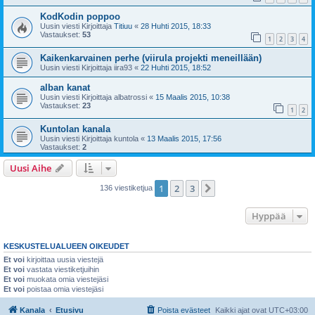
KodKodin poppoo
Uusin viesti Kirjoittaja
Titiuu
«
28 Huhti 2015, 18:33
Vastaukset:
53
1
2
3
4
Kaikenkarvainen perhe (viirula projekti meneillään)
Uusin viesti Kirjoittaja
iira93
«
22 Huhti 2015, 18:52
alban kanat
Uusin viesti Kirjoittaja
albatrossi
«
15 Maalis 2015, 10:38
Vastaukset:
23
1
2
Kuntolan kanala
Uusin viesti Kirjoittaja
kuntola
«
13 Maalis 2015, 17:56
Vastaukset:
2
Uusi Aihe
1
2
3
Seuraava
136 viestiketjua
Hyppää
KESKUSTELUALUEEN OIKEUDET
Et voi
kirjoittaa uusia viestejä
Et voi
vastata viestiketjuihin
Et voi
muokata omia viestejäsi
Et voi
poistaa omia viestejäsi
Kanala
Etusivu
Poista evästeet
Kaikki ajat ovat
UTC+03:00