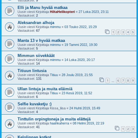
Vastaukset:
9
Elli ja Manu hyvää matkaa
Uusin viesti Kirjoittaja
HiltaHelikopteri
«
27 Loka 2023, 23:11
Vastaukset:
2
Aleksandran alhoja
Uusin viesti Kirjoittaja
mimmu
«
03 Touko 2022, 15:29
Vastaukset:
67
1
2
3
4
5
Manta 13 v hyvää matkaa
Uusin viesti Kirjoittaja
mimmu
«
19 Tammi 2022, 19:30
Vastaukset:
5
Mimmun siivekkäät
Uusin viesti Kirjoittaja
mimmu
«
14 Loka 2020, 20:17
Vastaukset:
14
Titiuun lintusia
Uusin viesti Kirjoittaja
Titiuu
«
28 Joulu 2019, 21:55
Vastaukset:
131
1
6
7
8
9
…
Ullan lintuja ja muita eläimiä
Uusin viesti Kirjoittaja
Titiuu
«
23 Kesä 2019, 11:52
Vastaukset:
6
Selfie kuvaketju :)
Uusin viesti Kirjoittaja
Kissa_liisa
«
24 Huhti 2019, 15:49
Vastaukset:
4
Tinttulin orpingtoneja ja muita elättejä
Uusin viesti Kirjoittaja
haahkaherra
«
08 Helmi 2019, 22:19
Vastaukset:
41
1
2
3
Kelolinnan kotkot