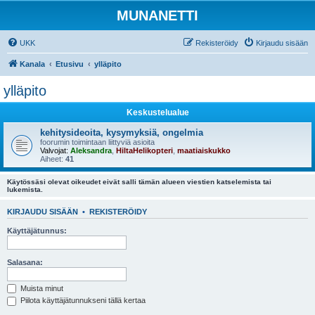
MUNANETTI
UKK
Rekisteröidy
Kirjaudu sisään
Kanala
Etusivu
ylläpito
ylläpito
Keskustelualue
kehitysideoita, kysymyksiä, ongelmia
foorumin toimintaan liittyviä asioita
Valvojat:
Aleksandra
,
HiltaHelikopteri
,
maatiaiskukko
Aiheet:
41
Käytössäsi olevat oikeudet eivät salli tämän alueen viestien katselemista tai
lukemista.
KIRJAUDU SISÄÄN
•
REKISTERÖIDY
Käyttäjätunnus:
Salasana:
Muista minut
Piilota käyttäjätunnukseni tällä kertaa