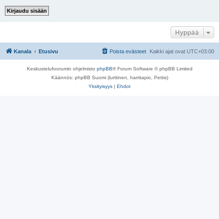
Hyppää
Kanala
Etusivu
Poista evästeet
Kaikki ajat ovat
UTC+03:00
Keskustelufoorumin ohjelmisto
phpBB
® Forum Software © phpBB Limited
Käännös: phpBB Suomi (lurttinen, harritapio, Pettis)
Yksityisyys
|
Ehdot