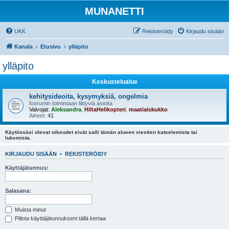
MUNANETTI
UKK
Rekisteröidy
Kirjaudu sisään
Kanala
Etusivu
ylläpito
ylläpito
Keskustelualue
kehitysideoita, kysymyksiä, ongelmia
foorumin toimintaan liittyviä asioita
Valvojat:
Aleksandra
,
HiltaHelikopteri
,
maatiaiskukko
Aiheet:
41
Käytössäsi olevat oikeudet eivät salli tämän alueen viestien katselemista tai
lukemista.
KIRJAUDU SISÄÄN
•
REKISTERÖIDY
Käyttäjätunnus:
Salasana:
Muista minut
Piilota käyttäjätunnukseni tällä kertaa