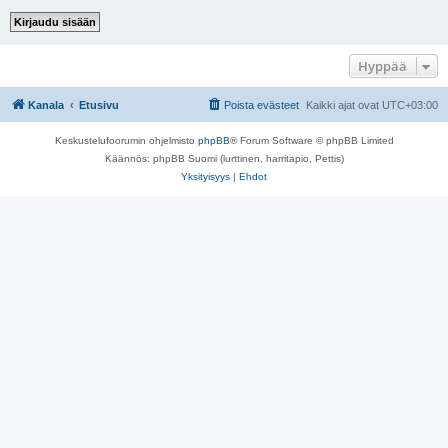
Hyppää
Kanala
Etusivu
Poista evästeet
Kaikki ajat ovat
UTC+03:00
Keskustelufoorumin ohjelmisto
phpBB
® Forum Software © phpBB Limited
Käännös: phpBB Suomi (lurttinen, harritapio, Pettis)
Yksityisyys
|
Ehdot