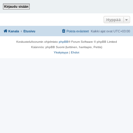
Hyppää
Kanala
Etusivu
Poista evästeet
Kaikki ajat ovat
UTC+03:00
Keskustelufoorumin ohjelmisto
phpBB
® Forum Software © phpBB Limited
Käännös: phpBB Suomi (lurttinen, harritapio, Pettis)
Yksityisyys
|
Ehdot