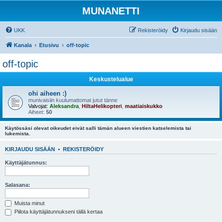
MUNANETTI
UKK
Rekisteröidy
Kirjaudu sisään
Kanala
Etusivu
off-topic
off-topic
Keskustelualue
ohi aiheen :)
munivaisiin kuulumattomat jutut tänne
Valvojat:
Aleksandra
,
HiltaHelikopteri
,
maatiaiskukko
Aiheet:
50
Käytössäsi olevat oikeudet eivät salli tämän alueen viestien katselemista tai
lukemista.
KIRJAUDU SISÄÄN
•
REKISTERÖIDY
Käyttäjätunnus:
Salasana:
Muista minut
Piilota käyttäjätunnukseni tällä kertaa