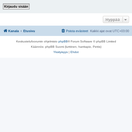
Hyppää
Kanala
Etusivu
Poista evästeet
Kaikki ajat ovat
UTC+03:00
Keskustelufoorumin ohjelmisto
phpBB
® Forum Software © phpBB Limited
Käännös: phpBB Suomi (lurttinen, harritapio, Pettis)
Yksityisyys
|
Ehdot