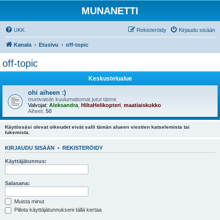
MUNANETTI
UKK
Rekisteröidy
Kirjaudu sisään
Kanala
Etusivu
off-topic
off-topic
Keskustelualue
ohi aiheen :)
munivaisiin kuulumattomat jutut tänne
Valvojat:
Aleksandra
,
HiltaHelikopteri
,
maatiaiskukko
Aiheet:
50
Käytössäsi olevat oikeudet eivät salli tämän alueen viestien katselemista tai
lukemista.
KIRJAUDU SISÄÄN
•
REKISTERÖIDY
Käyttäjätunnus:
Salasana:
Muista minut
Piilota käyttäjätunnukseni tällä kertaa