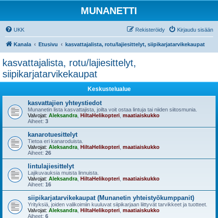
MUNANETTI
UKK
Rekisteröidy
Kirjaudu sisään
Kanala
Etusivu
kasvattajalista, rotu/lajiesittelyt, siipikarjatarvikekaupat
kasvattajalista, rotu/lajiesittelyt,
siipikarjatarvikekaupat
Keskustelualue
kasvattajien yhteystiedot
Munanetin lista kasvattajista, joilta voit ostaa lintuja tai niiden siitosmunia.
Valvojat:
Aleksandra
,
HiltaHelikopteri
,
maatiaiskukko
Aiheet:
3
kanarotuesittelyt
Tietoa eri kanaroduista.
Valvojat:
Aleksandra
,
HiltaHelikopteri
,
maatiaiskukko
Aiheet:
26
lintulajiesittelyt
Lajikuvauksia muista linnuista.
Valvojat:
Aleksandra
,
HiltaHelikopteri
,
maatiaiskukko
Aiheet:
16
siipikarjatarvikekaupat (Munanetin yhteistyökumppanit)
Yrityksiä, joiden valikoimiin kuuluvat siipikarjaan liittyvät tarvikkeet ja tuotteet.
Valvojat:
Aleksandra
,
HiltaHelikopteri
,
maatiaiskukko
Aiheet:
6