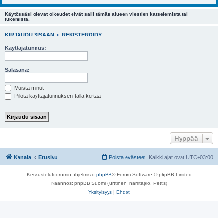
Käytössäsi olevat oikeudet eivät salli tämän alueen viestien katselemista tai
lukemista.
KIRJAUDU SISÄÄN
•
REKISTERÖIDY
Käyttäjätunnus:
Salasana:
Muista minut
Piilota käyttäjätunnukseni tällä kertaa
Hyppää
Kanala
Etusivu
Poista evästeet
Kaikki ajat ovat
UTC+03:00
Keskustelufoorumin ohjelmisto
phpBB
® Forum Software © phpBB Limited
Käännös: phpBB Suomi (lurttinen, harritapio, Pettis)
Yksityisyys
|
Ehdot