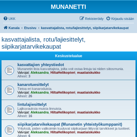
MUNANETTI
UKK
Rekisteröidy
Kirjaudu sisään
Kanala
Etusivu
kasvattajalista, rotu/lajiesittelyt, siipikarjatarvikekaupat
kasvattajalista, rotu/lajiesittelyt,
siipikarjatarvikekaupat
Keskustelualue
kasvattajien yhteystiedot
Munanetin lista kasvattajista, joilta voit ostaa lintuja tai niiden siitosmunia.
Valvojat:
Aleksandra
,
HiltaHelikopteri
,
maatiaiskukko
Aiheet:
3
kanarotuesittelyt
Tietoa eri kanaroduista.
Valvojat:
Aleksandra
,
HiltaHelikopteri
,
maatiaiskukko
Aiheet:
26
lintulajiesittelyt
Lajikuvauksia muista linnuista.
Valvojat:
Aleksandra
,
HiltaHelikopteri
,
maatiaiskukko
Aiheet:
16
siipikarjatarvikekaupat (Munanetin yhteistyökumppanit)
Yrityksiä, joiden valikoimiin kuuluvat siipikarjaan liittyvät tarvikkeet ja tuotteet.
Valvojat:
Aleksandra
,
HiltaHelikopteri
,
maatiaiskukko
Aiheet:
6