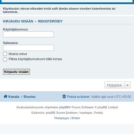
Käytössäsi olevat oikeudet eivät salli tämän alueen viestien katselemista tai
lukemista.
KIRJAUDU SISÄÄN
•
REKISTERÖIDY
Käyttäjätunnus:
Salasana:
Muista minut
Piilota käyttäjätunnukseni tällä kertaa
Hyppää
Kanala
Etusivu
Poista evästeet
Kaikki ajat ovat
UTC+03:00
Keskustelufoorumin ohjelmisto
phpBB
® Forum Software © phpBB Limited
Käännös: phpBB Suomi (lurttinen, harritapio, Pettis)
Yksityisyys
|
Ehdot