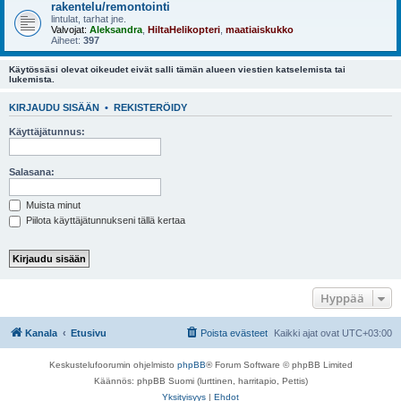
rakentelu/remontointi
lintulat, tarhat jne.
Valvojat:
Aleksandra
,
HiltaHelikopteri
,
maatiaiskukko
Aiheet:
397
Käytössäsi olevat oikeudet eivät salli tämän alueen viestien katselemista tai
lukemista.
KIRJAUDU SISÄÄN
•
REKISTERÖIDY
Käyttäjätunnus:
Salasana:
Muista minut
Piilota käyttäjätunnukseni tällä kertaa
Hyppää
Kanala
Etusivu
Poista evästeet
Kaikki ajat ovat
UTC+03:00
Keskustelufoorumin ohjelmisto
phpBB
® Forum Software © phpBB Limited
Käännös: phpBB Suomi (lurttinen, harritapio, Pettis)
Yksityisyys
|
Ehdot