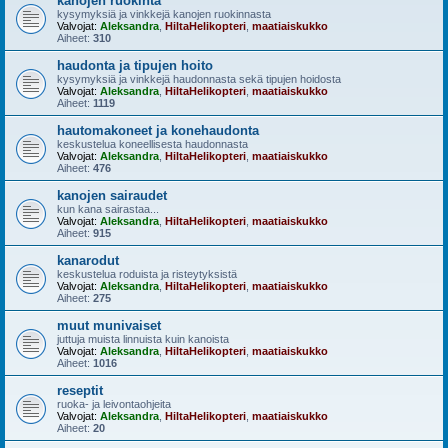
kanojen ruokinta
kysymyksiä ja vinkkejä kanojen ruokinnasta
Valvojat:
Aleksandra
,
HiltaHelikopteri
,
maatiaiskukko
Aiheet:
310
haudonta ja tipujen hoito
kysymyksiä ja vinkkejä haudonnasta sekä tipujen hoidosta
Valvojat:
Aleksandra
,
HiltaHelikopteri
,
maatiaiskukko
Aiheet:
1119
hautomakoneet ja konehaudonta
keskustelua koneellisesta haudonnasta
Valvojat:
Aleksandra
,
HiltaHelikopteri
,
maatiaiskukko
Aiheet:
476
kanojen sairaudet
kun kana sairastaa...
Valvojat:
Aleksandra
,
HiltaHelikopteri
,
maatiaiskukko
Aiheet:
915
kanarodut
keskustelua roduista ja risteytyksistä
Valvojat:
Aleksandra
,
HiltaHelikopteri
,
maatiaiskukko
Aiheet:
275
muut munivaiset
juttuja muista linnuista kuin kanoista
Valvojat:
Aleksandra
,
HiltaHelikopteri
,
maatiaiskukko
Aiheet:
1016
reseptit
ruoka- ja leivontaohjeita
Valvojat:
Aleksandra
,
HiltaHelikopteri
,
maatiaiskukko
Aiheet:
20