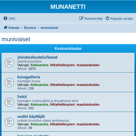
MUNANETTI
UKK
Rekisteröidy
Kirjaudu sisään
Kanala
Etusivu
munivaiset
munivaiset
Keskustelualue
yleiskeskustelu/kanat
yleistä jutustelua
Valvojat:
Aleksandra
,
HiltaHelikopteri
,
maatiaiskukko
Aiheet:
1879
kuvagalleria
käyttäjien kuvia
Valvojat:
Aleksandra
,
HiltaHelikopteri
,
maatiaiskukko
Aiheet:
136
linkit
käyttäjien kotisivulinkit ja lintuaiheiset linkit
Valvojat:
Aleksandra
,
HiltaHelikopteri
,
maatiaiskukko
Aiheet:
102
uudet käyttäjät
esittele itsesi/lue ohjeet tiedotteesta
Valvojat:
Aleksandra
,
HiltaHelikopteri
,
maatiaiskukko
Aiheet:
38