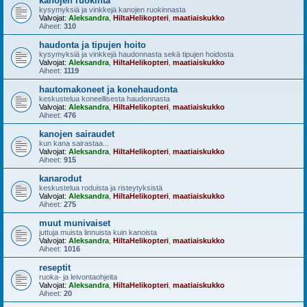
kanojen ruokinta
kysymyksiä ja vinkkejä kanojen ruokinnasta
Valvojat:
Aleksandra
,
HiltaHelikopteri
,
maatiaiskukko
Aiheet:
310
haudonta ja tipujen hoito
kysymyksiä ja vinkkejä haudonnasta sekä tipujen hoidosta
Valvojat:
Aleksandra
,
HiltaHelikopteri
,
maatiaiskukko
Aiheet:
1119
hautomakoneet ja konehaudonta
keskustelua koneellisesta haudonnasta
Valvojat:
Aleksandra
,
HiltaHelikopteri
,
maatiaiskukko
Aiheet:
476
kanojen sairaudet
kun kana sairastaa...
Valvojat:
Aleksandra
,
HiltaHelikopteri
,
maatiaiskukko
Aiheet:
915
kanarodut
keskustelua roduista ja risteytyksistä
Valvojat:
Aleksandra
,
HiltaHelikopteri
,
maatiaiskukko
Aiheet:
275
muut munivaiset
juttuja muista linnuista kuin kanoista
Valvojat:
Aleksandra
,
HiltaHelikopteri
,
maatiaiskukko
Aiheet:
1016
reseptit
ruoka- ja leivontaohjeita
Valvojat:
Aleksandra
,
HiltaHelikopteri
,
maatiaiskukko
Aiheet:
20