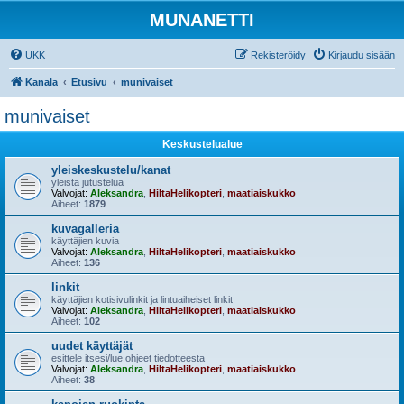
MUNANETTI
UKK
Rekisteröidy
Kirjaudu sisään
Kanala
Etusivu
munivaiset
munivaiset
Keskustelualue
yleiskeskustelu/kanat
yleistä jutustelua
Valvojat:
Aleksandra
,
HiltaHelikopteri
,
maatiaiskukko
Aiheet:
1879
kuvagalleria
käyttäjien kuvia
Valvojat:
Aleksandra
,
HiltaHelikopteri
,
maatiaiskukko
Aiheet:
136
linkit
käyttäjien kotisivulinkit ja lintuaiheiset linkit
Valvojat:
Aleksandra
,
HiltaHelikopteri
,
maatiaiskukko
Aiheet:
102
uudet käyttäjät
esittele itsesi/lue ohjeet tiedotteesta
Valvojat:
Aleksandra
,
HiltaHelikopteri
,
maatiaiskukko
Aiheet:
38