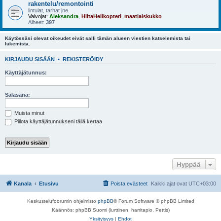
rakentelu/remontointi
lintulat, tarhat jne.
Valvojat:
Aleksandra
,
HiltaHelikopteri
,
maatiaiskukko
Aiheet:
397
Käytössäsi olevat oikeudet eivät salli tämän alueen viestien katselemista tai
lukemista.
KIRJAUDU SISÄÄN
•
REKISTERÖIDY
Käyttäjätunnus:
Salasana:
Muista minut
Piilota käyttäjätunnukseni tällä kertaa
Hyppää
Kanala
Etusivu
Poista evästeet
Kaikki ajat ovat
UTC+03:00
Keskustelufoorumin ohjelmisto
phpBB
® Forum Software © phpBB Limited
Käännös: phpBB Suomi (lurttinen, harritapio, Pettis)
Yksityisyys
|
Ehdot