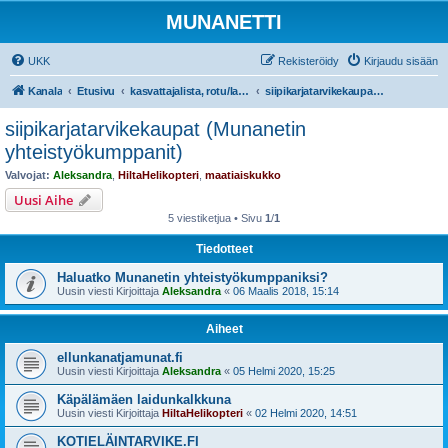
MUNANETTI
UKK
Rekisteröidy
Kirjaudu sisään
Kanala
Etusivu
kasvattajalista, rotu/lajiesittelyt, siipikarjatarvikekaupat
siipikarjatarvikekaupat (Munanetin yhteistyökumppanit)
siipikarjatarvikekaupat (Munanetin
yhteistyökumppanit)
Valvojat:
Aleksandra
,
HiltaHelikopteri
,
maatiaiskukko
Uusi Aihe
5 viestiketjua • Sivu
1
/
1
Tiedotteet
Haluatko Munanetin yhteistyökumppaniksi?
Uusin viesti Kirjoittaja
Aleksandra
«
06 Maalis 2018, 15:14
Aiheet
ellunkanatjamunat.fi
Uusin viesti Kirjoittaja
Aleksandra
«
05 Helmi 2020, 15:25
Käpälämäen laidunkalkkuna
Uusin viesti Kirjoittaja
HiltaHelikopteri
«
02 Helmi 2020, 14:51
KOTIELÄINTARVIKE.FI