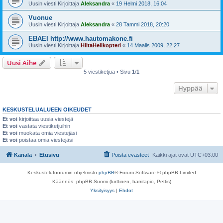
Uusin viesti Kirjoittaja
Aleksandra
«
19 Helmi 2018, 16:04
Vuonue
Uusin viesti Kirjoittaja
Aleksandra
«
28 Tammi 2018, 20:20
EBAEI http://www.hautomakone.fi
Uusin viesti Kirjoittaja
HiltaHelikopteri
«
14 Maalis 2009, 22:27
Uusi Aihe
5 viestiketjua • Sivu
1
/
1
Hyppää
KESKUSTELUALUEEN OIKEUDET
Et voi
kirjoittaa uusia viestejä
Et voi
vastata viestiketjuihin
Et voi
muokata omia viestejäsi
Et voi
poistaa omia viestejäsi
Kanala
Etusivu
Poista evästeet
Kaikki ajat ovat
UTC+03:00
Keskustelufoorumin ohjelmisto
phpBB
® Forum Software © phpBB Limited
Käännös: phpBB Suomi (lurttinen, harritapio, Pettis)
Yksityisyys
|
Ehdot