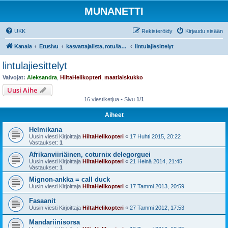
MUNANETTI
UKK
Rekisteröidy
Kirjaudu sisään
Kanala
Etusivu
kasvattajalista, rotu/lajiesittelyt, siipikarjatarvikekaupat
lintulajiesittelyt
lintulajiesittelyt
Valvojat:
Aleksandra
,
HiltaHelikopteri
,
maatiaiskukko
Uusi Aihe
16 viestiketjua • Sivu
1
/
1
Aiheet
Helmikana
Uusin viesti Kirjoittaja
HiltaHelikopteri
«
17 Huhti 2015, 20:22
Vastaukset:
1
Afrikanviiriäinen, coturnix delegorguei
Uusin viesti Kirjoittaja
HiltaHelikopteri
«
21 Heinä 2014, 21:45
Vastaukset:
1
Mignon-ankka = call duck
Uusin viesti Kirjoittaja
HiltaHelikopteri
«
17 Tammi 2013, 20:59
Fasaanit
Uusin viesti Kirjoittaja
HiltaHelikopteri
«
27 Tammi 2012, 17:53
Mandariinisorsa