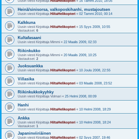
Uusin viesti Kirjoittaja
HiltaHelikopteri
«
16 Tammi 2010, 18:05
Heinä/sinisorsa, valkoposkihanhi, mustajoutsen
Uusin viesti Kirjoittaja
HiltaHelikopteri
«
02 Tammi 2010, 00:14
Kalkkuna
Uusin viesti Kirjoittaja
HiltaHelikopteri
«
15 Syys 2009, 10:55
Vastaukset:
6
Kultafasaani
Uusin viesti Kirjoittaja
Mimmi
«
22 Maalis 2009, 02:33
Riikinkukko
Uusin viesti Kirjoittaja
Mimmi
«
20 Maalis 2009, 10:25
Vastaukset:
2
Juoksuankka
Uusin viesti Kirjoittaja
HiltaHelikopteri
«
10 Joulu 2008, 22:55
Villasika
Uusin viesti Kirjoittaja
HiltaHelikopteri
«
03 Maalis 2008, 23:52
Riikinkukkokyyhky
Uusin viesti Kirjoittaja
Volmari
«
25 Helmi 2008, 00:09
Hanhi
Uusin viesti Kirjoittaja
HiltaHelikopteri
«
10 Helmi 2008, 18:29
Ankka
Uusin viesti Kirjoittaja
HiltaHelikopteri
«
10 Helmi 2008, 18:24
Vastaukset:
1
Japaninviiriäinen
Uusin viesti Kirjoittaja
HiltaHelikopteri
«
02 Syys 2007, 19:46