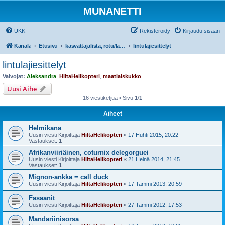
MUNANETTI
UKK
Rekisteröidy
Kirjaudu sisään
Kanala
Etusivu
kasvattajalista, rotu/lajiesittelyt, siipikarjatarvikekaupat
lintulajiesittelyt
lintulajiesittelyt
Valvojat:
Aleksandra
,
HiltaHelikopteri
,
maatiaiskukko
Uusi Aihe
16 viestiketjua • Sivu
1
/
1
Aiheet
Helmikana
Uusin viesti Kirjoittaja
HiltaHelikopteri
«
17 Huhti 2015, 20:22
Vastaukset:
1
Afrikanviiriäinen, coturnix delegorguei
Uusin viesti Kirjoittaja
HiltaHelikopteri
«
21 Heinä 2014, 21:45
Vastaukset:
1
Mignon-ankka = call duck
Uusin viesti Kirjoittaja
HiltaHelikopteri
«
17 Tammi 2013, 20:59
Fasaanit
Uusin viesti Kirjoittaja
HiltaHelikopteri
«
27 Tammi 2012, 17:53
Mandariinisorsa