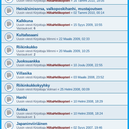
Uusin viesti Kirjoittaja
HiltaHelikopteri
«
16 Tammi 2010, 18:05
Heinä/sinisorsa, valkoposkihanhi, mustajoutsen
Uusin viesti Kirjoittaja
HiltaHelikopteri
«
02 Tammi 2010, 00:14
Kalkkuna
Uusin viesti Kirjoittaja
HiltaHelikopteri
«
15 Syys 2009, 10:55
Vastaukset:
6
Kultafasaani
Uusin viesti Kirjoittaja
Mimmi
«
22 Maalis 2009, 02:33
Riikinkukko
Uusin viesti Kirjoittaja
Mimmi
«
20 Maalis 2009, 10:25
Vastaukset:
2
Juoksuankka
Uusin viesti Kirjoittaja
HiltaHelikopteri
«
10 Joulu 2008, 22:55
Villasika
Uusin viesti Kirjoittaja
HiltaHelikopteri
«
03 Maalis 2008, 23:52
Riikinkukkokyyhky
Uusin viesti Kirjoittaja
Volmari
«
25 Helmi 2008, 00:09
Hanhi
Uusin viesti Kirjoittaja
HiltaHelikopteri
«
10 Helmi 2008, 18:29
Ankka
Uusin viesti Kirjoittaja
HiltaHelikopteri
«
10 Helmi 2008, 18:24
Vastaukset:
1
Japaninviiriäinen
Uusin viesti Kirjoittaja
HiltaHelikopteri
«
02 Syys 2007, 19:46