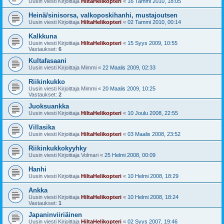
Uusin viesti Kirjoittaja
HiltaHelikopteri
«
16 Tammi 2010, 18:05
Heinä/sinisorsa, valkoposkihanhi, mustajoutsen
Uusin viesti Kirjoittaja
HiltaHelikopteri
«
02 Tammi 2010, 00:14
Kalkkuna
Uusin viesti Kirjoittaja
HiltaHelikopteri
«
15 Syys 2009, 10:55
Vastaukset:
6
Kultafasaani
Uusin viesti Kirjoittaja
Mimmi
«
22 Maalis 2009, 02:33
Riikinkukko
Uusin viesti Kirjoittaja
Mimmi
«
20 Maalis 2009, 10:25
Vastaukset:
2
Juoksuankka
Uusin viesti Kirjoittaja
HiltaHelikopteri
«
10 Joulu 2008, 22:55
Villasika
Uusin viesti Kirjoittaja
HiltaHelikopteri
«
03 Maalis 2008, 23:52
Riikinkukkokyyhky
Uusin viesti Kirjoittaja
Volmari
«
25 Helmi 2008, 00:09
Hanhi
Uusin viesti Kirjoittaja
HiltaHelikopteri
«
10 Helmi 2008, 18:29
Ankka
Uusin viesti Kirjoittaja
HiltaHelikopteri
«
10 Helmi 2008, 18:24
Vastaukset:
1
Japaninviiriäinen
Uusin viesti Kirjoittaja
HiltaHelikopteri
«
02 Syys 2007, 19:46