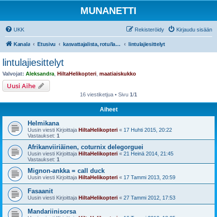
MUNANETTI
UKK
Rekisteröidy
Kirjaudu sisään
Kanala
Etusivu
kasvattajalista, rotu/lajiesittelyt, siipikarjatarvikekaupat
lintulajiesittelyt
lintulajiesittelyt
Valvojat:
Aleksandra
,
HiltaHelikopteri
,
maatiaiskukko
Uusi Aihe
16 viestiketjua • Sivu
1
/
1
Aiheet
Helmikana
Uusin viesti Kirjoittaja
HiltaHelikopteri
«
17 Huhti 2015, 20:22
Vastaukset:
1
Afrikanviiriäinen, coturnix delegorguei
Uusin viesti Kirjoittaja
HiltaHelikopteri
«
21 Heinä 2014, 21:45
Vastaukset:
1
Mignon-ankka = call duck
Uusin viesti Kirjoittaja
HiltaHelikopteri
«
17 Tammi 2013, 20:59
Fasaanit
Uusin viesti Kirjoittaja
HiltaHelikopteri
«
27 Tammi 2012, 17:53
Mandariinisorsa