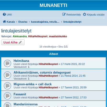
MUNANETTI
UKK
Rekisteröidy
Kirjaudu sisään
Kanala
Etusivu
kasvattajalista, rotu/lajiesittelyt, siipikarjatarvikekaupat
lintulajiesittelyt
lintulajiesittelyt
Valvojat:
Aleksandra
,
HiltaHelikopteri
,
maatiaiskukko
Uusi Aihe
16 viestiketjua • Sivu
1
/
1
Aiheet
Helmikana
Uusin viesti Kirjoittaja
HiltaHelikopteri
«
17 Huhti 2015, 20:22
Vastaukset:
1
Afrikanviiriäinen, coturnix delegorguei
Uusin viesti Kirjoittaja
HiltaHelikopteri
«
21 Heinä 2014, 21:45
Vastaukset:
1
Mignon-ankka = call duck
Uusin viesti Kirjoittaja
HiltaHelikopteri
«
17 Tammi 2013, 20:59
Fasaanit
Uusin viesti Kirjoittaja
HiltaHelikopteri
«
27 Tammi 2012, 17:53
Mandariinisorsa