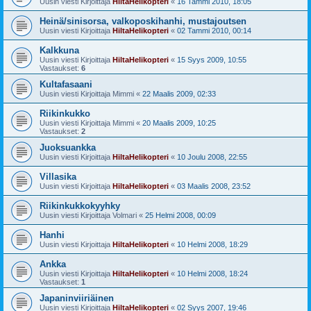
Uusin viesti Kirjoittaja
HiltaHelikopteri
«
16 Tammi 2010, 18:05
Heinä/sinisorsa, valkoposkihanhi, mustajoutsen
Uusin viesti Kirjoittaja
HiltaHelikopteri
«
02 Tammi 2010, 00:14
Kalkkuna
Uusin viesti Kirjoittaja
HiltaHelikopteri
«
15 Syys 2009, 10:55
Vastaukset:
6
Kultafasaani
Uusin viesti Kirjoittaja
Mimmi
«
22 Maalis 2009, 02:33
Riikinkukko
Uusin viesti Kirjoittaja
Mimmi
«
20 Maalis 2009, 10:25
Vastaukset:
2
Juoksuankka
Uusin viesti Kirjoittaja
HiltaHelikopteri
«
10 Joulu 2008, 22:55
Villasika
Uusin viesti Kirjoittaja
HiltaHelikopteri
«
03 Maalis 2008, 23:52
Riikinkukkokyyhky
Uusin viesti Kirjoittaja
Volmari
«
25 Helmi 2008, 00:09
Hanhi
Uusin viesti Kirjoittaja
HiltaHelikopteri
«
10 Helmi 2008, 18:29
Ankka
Uusin viesti Kirjoittaja
HiltaHelikopteri
«
10 Helmi 2008, 18:24
Vastaukset:
1
Japaninviiriäinen
Uusin viesti Kirjoittaja
HiltaHelikopteri
«
02 Syys 2007, 19:46