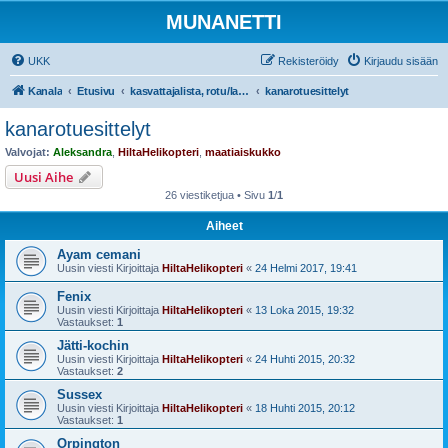
MUNANETTI
UKK
Rekisteröidy
Kirjaudu sisään
Kanala
Etusivu
kasvattajalista, rotu/lajiesittelyt, siipikarjatarvikekaupat
kanarotuesittelyt
kanarotuesittelyt
Valvojat:
Aleksandra
,
HiltaHelikopteri
,
maatiaiskukko
Uusi Aihe
26 viestiketjua • Sivu
1
/
1
Aiheet
Ayam cemani
Uusin viesti Kirjoittaja
HiltaHelikopteri
«
24 Helmi 2017, 19:41
Fenix
Uusin viesti Kirjoittaja
HiltaHelikopteri
«
13 Loka 2015, 19:32
Vastaukset:
1
Jätti-kochin
Uusin viesti Kirjoittaja
HiltaHelikopteri
«
24 Huhti 2015, 20:32
Vastaukset:
2
Sussex
Uusin viesti Kirjoittaja
HiltaHelikopteri
«
18 Huhti 2015, 20:12
Vastaukset:
1
Orpington