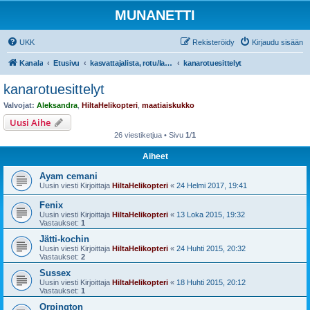
MUNANETTI
UKK
Rekisteröidy
Kirjaudu sisään
Kanala
Etusivu
kasvattajalista, rotu/lajiesittelyt, siipikarjatarvikekaupat
kanarotuesittelyt
kanarotuesittelyt
Valvojat:
Aleksandra
,
HiltaHelikopteri
,
maatiaiskukko
Uusi Aihe
26 viestiketjua • Sivu
1
/
1
Aiheet
Ayam cemani
Uusin viesti Kirjoittaja
HiltaHelikopteri
«
24 Helmi 2017, 19:41
Fenix
Uusin viesti Kirjoittaja
HiltaHelikopteri
«
13 Loka 2015, 19:32
Vastaukset:
1
Jätti-kochin
Uusin viesti Kirjoittaja
HiltaHelikopteri
«
24 Huhti 2015, 20:32
Vastaukset:
2
Sussex
Uusin viesti Kirjoittaja
HiltaHelikopteri
«
18 Huhti 2015, 20:12
Vastaukset:
1
Orpington