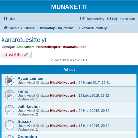
MUNANETTI
UKK
Rekisteröidy
Kirjaudu sisään
Kanala
Etusivu
kasvattajalista, rotu/lajiesittelyt, siipikarjatarvikekaupat
kanarotuesittelyt
kanarotuesittelyt
Valvojat:
Aleksandra
,
HiltaHelikopteri
,
maatiaiskukko
Uusi Aihe
26 viestiketjua • Sivu
1
/
1
Aiheet
Ayam cemani
Uusin viesti Kirjoittaja
HiltaHelikopteri
«
24 Helmi 2017, 19:41
Fenix
Uusin viesti Kirjoittaja
HiltaHelikopteri
«
13 Loka 2015, 19:32
Vastaukset:
1
Jätti-kochin
Uusin viesti Kirjoittaja
HiltaHelikopteri
«
24 Huhti 2015, 20:32
Vastaukset:
2
Sussex
Uusin viesti Kirjoittaja
HiltaHelikopteri
«
18 Huhti 2015, 20:12
Vastaukset:
1
Orpington