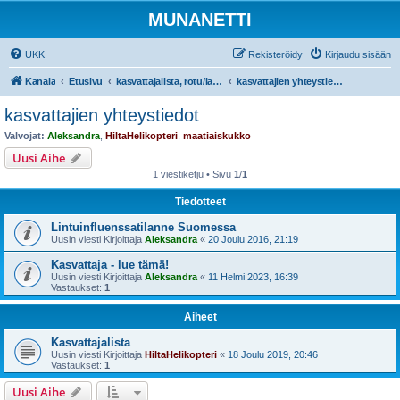
MUNANETTI
UKK
Rekisteröidy
Kirjaudu sisään
Kanala
Etusivu
kasvattajalista, rotu/lajiesittelyt, siipikarjatarvikekaupat
kasvattajien yhteystiedot
kasvattajien yhteystiedot
Valvojat:
Aleksandra
,
HiltaHelikopteri
,
maatiaiskukko
Uusi Aihe
1 viestiketju • Sivu
1
/
1
Tiedotteet
Lintuinfluenssatilanne Suomessa
Uusin viesti Kirjoittaja
Aleksandra
«
20 Joulu 2016, 21:19
Kasvattaja - lue tämä!
Uusin viesti Kirjoittaja
Aleksandra
«
11 Helmi 2023, 16:39
Vastaukset:
1
Aiheet
Kasvattajalista
Uusin viesti Kirjoittaja
HiltaHelikopteri
«
18 Joulu 2019, 20:46
Vastaukset:
1
Uusi Aihe