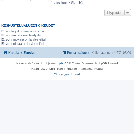
1 viestiketju • Sivu
1
/
1
Hyppää
KESKUSTELUALUEEN OIKEUDET
Et voi
kirjoittaa uusia viestejä
Et voi
vastata viestiketjuihin
Et voi
muokata omia viestejäsi
Et voi
poistaa omia viestejäsi
Kanala
Etusivu
Poista evästeet
Kaikki ajat ovat
UTC+03:00
Keskustelufoorumin ohjelmisto
phpBB
® Forum Software © phpBB Limited
Käännös: phpBB Suomi (lurttinen, harritapio, Pettis)
Yksityisyys
|
Ehdot