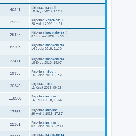
Kirjoittaja
nana
40541
10 Syys 2020, 17:28
Kirjoittaja
NellieNalle
29332
20 Helmi 2020, 14:21
Kirjoittaja
haahkaherra
26428
07 Tammi 2020, 07:59
Kirjoittaja
haahkaherra
83105
14 Joulu 2019, 11:39
Kirjoittaja
haahkaherra
22471
18 Syys 2019, 15:07
Kirjoittaja
Titiuu
19358
16 Heinä 2019, 21:31
Kirjoittaja
Titiuu
20349
11 Kesä 2019, 08:32
Kirjoittaja
mimmu
118560
16 Joulu 2018, 15:55
Kirjoittaja
muajussi
17566
29 Heinä 2018, 17:37
Kirjoittaja
mimmu
22201
02 Heinä 2018, 22:00
Kirjoittaja
haahkaherra