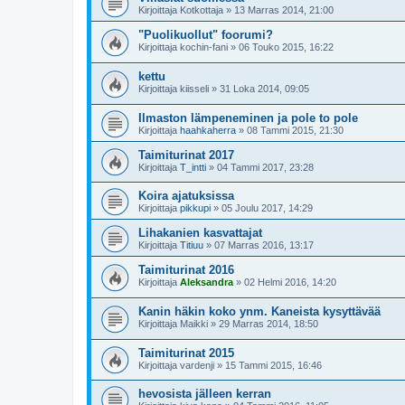
Kirjoittaja
Kotkottaja
»
13 Marras 2014, 21:00
"Puolikuollut" foorumi?
Kirjoittaja
kochin-fani
»
06 Touko 2015, 16:22
kettu
Kirjoittaja
kiisseli
»
31 Loka 2014, 09:05
Ilmaston lämpeneminen ja pole to pole
Kirjoittaja
haahkaherra
»
08 Tammi 2015, 21:30
Taimiturinat 2017
Kirjoittaja
T_intti
»
04 Tammi 2017, 23:28
Koira ajatuksissa
Kirjoittaja
pikkupi
»
05 Joulu 2017, 14:29
Lihakanien kasvattajat
Kirjoittaja
Titiuu
»
07 Marras 2016, 13:17
Taimiturinat 2016
Kirjoittaja
Aleksandra
»
02 Helmi 2016, 14:20
Kanin häkin koko ynm. Kaneista kysyttävää
Kirjoittaja
Maikki
»
29 Marras 2014, 18:50
Taimiturinat 2015
Kirjoittaja
vardenji
»
15 Tammi 2015, 16:46
hevosista jälleen kerran