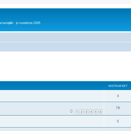
rrastajille - jo vuodesta 2005
VASTAUKSET
4
78
1
2
3
4
5
6
5