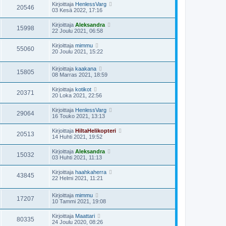
Kirjoittaja
HenlessVarg
20546
03 Kesä 2022, 17:16
Kirjoittaja
Aleksandra
15998
22 Joulu 2021, 06:58
Kirjoittaja
mimmu
55060
20 Joulu 2021, 15:22
Kirjoittaja
kaakana
15805
08 Marras 2021, 18:59
Kirjoittaja
kotikot
20371
20 Loka 2021, 22:56
Kirjoittaja
HenlessVarg
29064
16 Touko 2021, 13:13
Kirjoittaja
HiltaHelikopteri
20513
14 Huhti 2021, 19:52
Kirjoittaja
Aleksandra
15032
03 Huhti 2021, 11:13
Kirjoittaja
haahkaherra
43845
22 Helmi 2021, 11:21
Kirjoittaja
mimmu
17207
10 Tammi 2021, 19:08
Kirjoittaja
Maattari
80335
24 Joulu 2020, 08:26