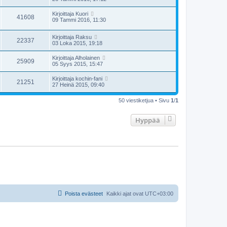
Kirjoittaja
Kuori
41608
09 Tammi 2016, 11:30
Kirjoittaja
Raksu
22337
03 Loka 2015, 19:18
Kirjoittaja
Alholainen
25909
05 Syys 2015, 15:47
Kirjoittaja
kochin-fani
21251
27 Heinä 2015, 09:40
50 viestiketjua • Sivu
1
/
1
Hyppää
Poista evästeet
Kaikki ajat ovat
UTC+03:00