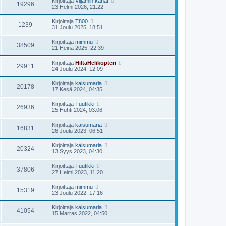
Kirjoittaja
Viljamin kanat
19296
23 Helmi 2026, 21:22
Kirjoittaja
T800
1239
31 Joulu 2025, 18:51
Kirjoittaja
mimmu
38509
21 Heinä 2025, 22:39
Kirjoittaja
HiltaHelikopteri
29911
24 Joulu 2024, 12:09
Kirjoittaja
kaisumaria
20178
17 Kesä 2024, 04:35
Kirjoittaja
Tuutikki
26936
25 Huhti 2024, 03:06
Kirjoittaja
kaisumaria
16831
26 Joulu 2023, 06:51
Kirjoittaja
kaisumaria
20324
13 Syys 2023, 04:30
Kirjoittaja
Tuutikki
37806
27 Helmi 2023, 11:20
Kirjoittaja
mimmu
15319
23 Joulu 2022, 17:16
Kirjoittaja
kaisumaria
41054
15 Marras 2022, 04:50