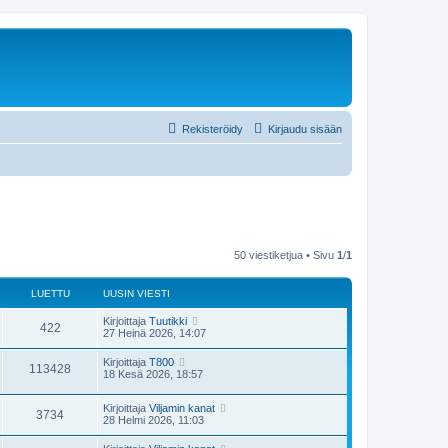
Rekisteröidy
Kirjaudu sisään
50 viestiketjua • Sivu
1
/
1
LUETTU
UUSIN VIESTI
Kirjoittaja
Tuutikki
422
27 Heinä 2026, 14:07
Kirjoittaja
T800
113428
18 Kesä 2026, 18:57
Kirjoittaja
Viljamin kanat
3734
28 Helmi 2026, 11:03