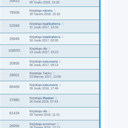
30833
05 Touko 2018, 14:20
Kirjoittaja
mimmu
79508
16 Tammi 2018, 15:10
Kirjoittaja
haahkaherra
52568
31 Joulu 2017, 14:16
Kirjoittaja
haahkaherra
26849
16 Joulu 2017, 02:05
Kirjoittaja
rilla
108055
13 Joulu 2017, 19:23
Kirjoittaja
kaisumaria
20856
06 Joulu 2017, 09:13
Kirjoittaja
Taisku
29002
23 Marras 2017, 13:09
Kirjoittaja
kaisumaria
86469
30 Joulu 2016, 17:46
Kirjoittaja
Maattari
37980
26 Huhti 2016, 07:43
Kirjoittaja
rilla
81434
28 Tammi 2016, 11:31
Kirjoittaja
annemari
26956
26 Tammi 2016, 17:12