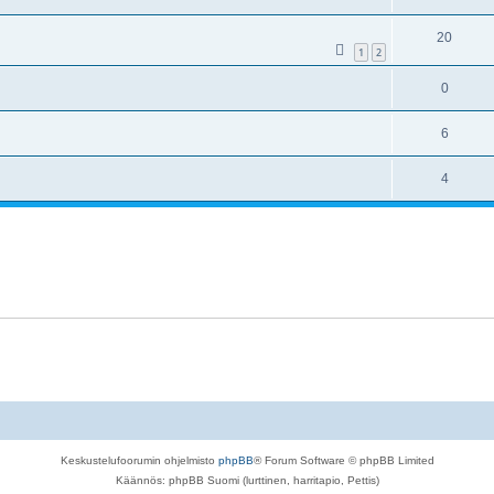
20
1
2
0
6
4
Keskustelufoorumin ohjelmisto
phpBB
® Forum Software © phpBB Limited
Käännös: phpBB Suomi (lurttinen, harritapio, Pettis)