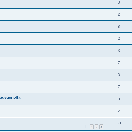
3
2
8
2
3
7
3
7
lausunnolla
0
2
30
1
2
3