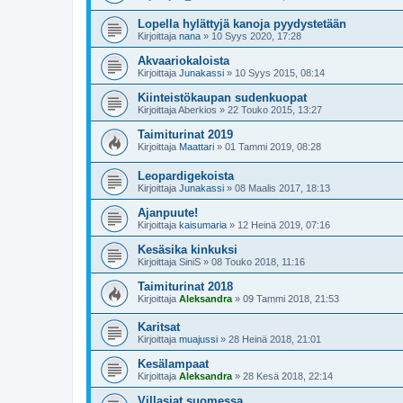
Lopella hylättyjä kanoja pyydystetään
Kirjoittaja
nana
»
10 Syys 2020, 17:28
Akvaariokaloista
Kirjoittaja
Junakassi
»
10 Syys 2015, 08:14
Kiinteistökaupan sudenkuopat
Kirjoittaja
Aberkios
»
22 Touko 2015, 13:27
Taimiturinat 2019
Kirjoittaja
Maattari
»
01 Tammi 2019, 08:28
Leopardigekoista
Kirjoittaja
Junakassi
»
08 Maalis 2017, 18:13
Ajanpuute!
Kirjoittaja
kaisumaria
»
12 Heinä 2019, 07:16
Kesäsika kinkuksi
Kirjoittaja
SiniS
»
08 Touko 2018, 11:16
Taimiturinat 2018
Kirjoittaja
Aleksandra
»
09 Tammi 2018, 21:53
Karitsat
Kirjoittaja
muajussi
»
28 Heinä 2018, 21:01
Kesälampaat
Kirjoittaja
Aleksandra
»
28 Kesä 2018, 22:14
Villasiat suomessa