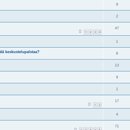
9
2
47
1
2
3
4
1
 tätä keskustelupalstaa?
8
13
9
1
17
1
2
4
71
1
2
3
4
5