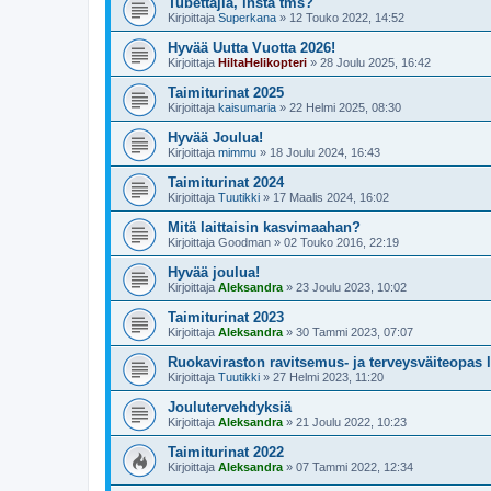
Tubettajia, insta tms?
Kirjoittaja
Superkana
»
12 Touko 2022, 14:52
Hyvää Uutta Vuotta 2026!
Kirjoittaja
HiltaHelikopteri
»
28 Joulu 2025, 16:42
Taimiturinat 2025
Kirjoittaja
kaisumaria
»
22 Helmi 2025, 08:30
Hyvää Joulua!
Kirjoittaja
mimmu
»
18 Joulu 2024, 16:43
Taimiturinat 2024
Kirjoittaja
Tuutikki
»
17 Maalis 2024, 16:02
Mitä laittaisin kasvimaahan?
Kirjoittaja
Goodman
»
02 Touko 2016, 22:19
Hyvää joulua!
Kirjoittaja
Aleksandra
»
23 Joulu 2023, 10:02
Taimiturinat 2023
Kirjoittaja
Aleksandra
»
30 Tammi 2023, 07:07
Ruokaviraston ravitsemus- ja terveysväiteopas 
Kirjoittaja
Tuutikki
»
27 Helmi 2023, 11:20
Joulutervehdyksiä
Kirjoittaja
Aleksandra
»
21 Joulu 2022, 10:23
Taimiturinat 2022
Kirjoittaja
Aleksandra
»
07 Tammi 2022, 12:34