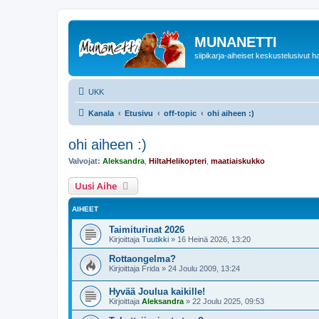
MUNANETTI
siipikarja-aiheiset keskustelusivut ha
UKK
Kanala
Etusivu
off-topic
ohi aiheen :)
ohi aiheen :)
Valvojat:
Aleksandra
,
HiltaHelikopteri
,
maatiaiskukko
Uusi Aihe
AIHEET
Taimiturinat 2026
Kirjoittaja
Tuutikki
»
16 Heinä 2026, 13:20
Rottaongelma?
Kirjoittaja
Frida
»
24 Joulu 2009, 13:24
Hyvää Joulua kaikille!
Kirjoittaja
Aleksandra
»
22 Joulu 2025, 09:53