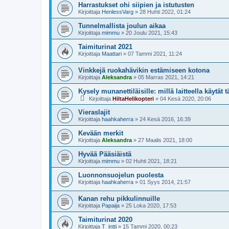
Harrastukset ohi siipien ja istutusten
Kirjoittaja
HenlessVarg
»
28 Huhti 2022, 01:24
Tunnelmallista joulun aikaa
Kirjoittaja
mimmu
»
20 Joulu 2021, 15:43
Taimiturinat 2021
Kirjoittaja
Maattari
»
07 Tammi 2021, 11:24
Vinkkejä ruokahävikin estämiseen kotona
Kirjoittaja
Aleksandra
»
05 Marras 2021, 14:21
Kysely munanettiläisille: millä laitteella käytät
Kirjoittaja
HiltaHelikopteri
»
04 Kesä 2020, 20:06
Vieraslajit
Kirjoittaja
haahkaherra
»
24 Kesä 2016, 16:39
Kevään merkit
Kirjoittaja
Aleksandra
»
27 Maalis 2021, 18:00
Hyvää Pääsiäistä
Kirjoittaja
mimmu
»
02 Huhti 2021, 18:21
Luonnonsuojelun puolesta
Kirjoittaja
haahkaherra
»
01 Syys 2014, 21:57
Kanan rehu pikkulinnuille
Kirjoittaja
Papaija
»
25 Loka 2020, 17:53
Taimiturinat 2020
Kirjoittaja
T_intti
»
15 Tammi 2020, 00:23