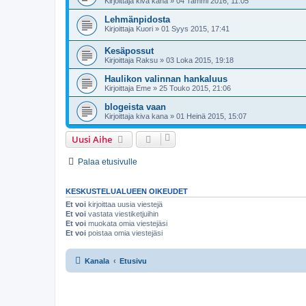
Kirjoittaja
kiva kana
»
04 Tammi 2016, 11:05
Lehmänpidosta
Kirjoittaja
Kuori
»
01 Syys 2015, 17:41
Kesäpossut
Kirjoittaja
Raksu
»
03 Loka 2015, 19:18
Haulikon valinnan hankaluus
Kirjoittaja
Eme
»
25 Touko 2015, 21:06
blogeista vaan
Kirjoittaja
kiva kana
»
01 Heinä 2015, 15:07
Uusi Aihe
Palaa etusivulle
KESKUSTELUALUEEN OIKEUDET
Et voi
kirjoittaa uusia viestejä
Et voi
vastata viestiketjuihin
Et voi
muokata omia viestejäsi
Et voi
poistaa omia viestejäsi
Kanala
Etusivu