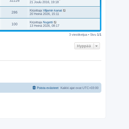
32226
21 Joulu 2016, 19:18
Kirjoittaja
Viljamin kanat
286
20 Heinä 2026, 15:11
Kirjoittaja
Nugetti
100
13 Heinä 2026, 08:17
3 viestiketjua • Sivu
1
/
1
Hyppää
Poista evästeet
Kaikki ajat ovat
UTC+03:00