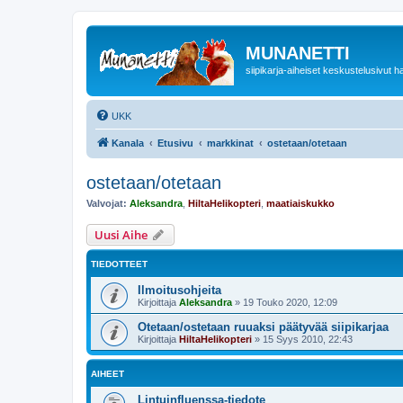
MUNANETTI
siipikarja-aiheiset keskustelusivut ha
UKK
Kanala
Etusivu
markkinat
ostetaan/otetaan
ostetaan/otetaan
Valvojat:
Aleksandra
,
HiltaHelikopteri
,
maatiaiskukko
Uusi Aihe
TIEDOTTEET
Ilmoitusohjeita
Kirjoittaja
Aleksandra
»
19 Touko 2020, 12:09
Otetaan/ostetaan ruuaksi päätyvää siipikarjaa
Kirjoittaja
HiltaHelikopteri
»
15 Syys 2010, 22:43
AIHEET
Lintuinfluenssa-tiedote