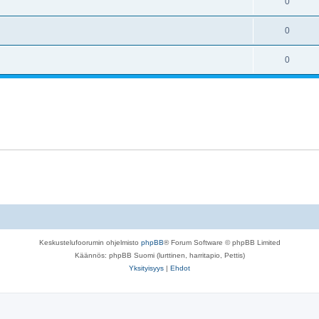
0
0
0
Keskustelufoorumin ohjelmisto
phpBB
® Forum Software © phpBB Limited
Käännös: phpBB Suomi (lurttinen, harritapio, Pettis)
Yksityisyys
|
Ehdot