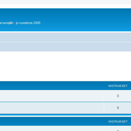
rrastajille - jo vuodesta 2005
VASTAUKSET
0
9
VASTAUKSET