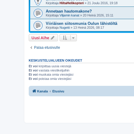
Kirjoittaja
HiltaHelikopteri
»
21 Joulu 2016, 19:18
Annetaan hautomakone?
Kirjoittaja
Viljamin kanat
»
20 Heinä 2026, 15:11
Viiriäisen siitosmunia Oulun lähistöltä
Kirjoittaja
Nugetti
»
13 Heinä 2026, 08:17
Uusi Aihe
Palaa etusivulle
KESKUSTELUALUEEN OIKEUDET
Et voi
kirjoittaa uusia viestejä
Et voi
vastata viestiketjuihin
Et voi
muokata omia viestejäsi
Et voi
poistaa omia viestejäsi
Kanala
Etusivu