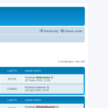
Rekisteröidy
Kirjaudu sisään
3 viestiketjua • Sivu
1
/
1
LUETTU
UUSIN VIESTI
Kirjoittaja
Aleksandra
45735
19 Touko 2020, 12:09
Kirjoittaja
Kaitanen
104965
16 Loka 2020, 13:24
LUETTU
UUSIN VIESTI
Kirjoittaja
HiltaHelikopteri