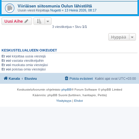
Viiriäisen siitosmunia Oulun lähistöltä
Uusin viesti Kirjoittaja
Nugetti
«
13 Heinä 2026, 08:17
Uusi Aihe
3 viestiketjua • Sivu
1
/
1
Hyppää
KESKUSTELUALUEEN OIKEUDET
Et voi
kirjoittaa uusia viestejä
Et voi
vastata viestiketjuihin
Et voi
muokata omia viestejäsi
Et voi
poistaa omia viestejäsi
Kanala
Etusivu
Poista evästeet
Kaikki ajat ovat
UTC+03:00
Keskustelufoorumin ohjelmisto
phpBB
® Forum Software © phpBB Limited
Käännös: phpBB Suomi (lurttinen, harritapio, Pettis)
Yksityisyys
|
Ehdot