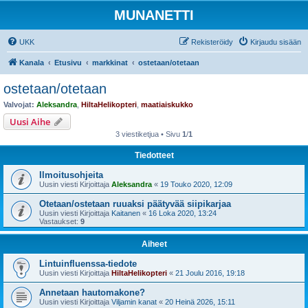
MUNANETTI
UKK
Rekisteröidy
Kirjaudu sisään
Kanala
Etusivu
markkinat
ostetaan/otetaan
ostetaan/otetaan
Valvojat:
Aleksandra
,
HiltaHelikopteri
,
maatiaiskukko
Uusi Aihe
3 viestiketjua • Sivu
1
/
1
Tiedotteet
Ilmoitusohjeita
Uusin viesti Kirjoittaja
Aleksandra
«
19 Touko 2020, 12:09
Otetaan/ostetaan ruuaksi päätyvää siipikarjaa
Uusin viesti Kirjoittaja
Kaitanen
«
16 Loka 2020, 13:24
Vastaukset:
9
Aiheet
Lintuinfluenssa-tiedote
Uusin viesti Kirjoittaja
HiltaHelikopteri
«
21 Joulu 2016, 19:18
Annetaan hautomakone?
Uusin viesti Kirjoittaja
Viljamin kanat
«
20 Heinä 2026, 15:11