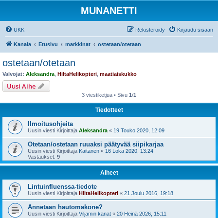
MUNANETTI
UKK
Rekisteröidy
Kirjaudu sisään
Kanala
Etusivu
markkinat
ostetaan/otetaan
ostetaan/otetaan
Valvojat:
Aleksandra
,
HiltaHelikopteri
,
maatiaiskukko
Uusi Aihe
3 viestiketjua • Sivu
1
/
1
Tiedotteet
Ilmoitusohjeita
Uusin viesti Kirjoittaja
Aleksandra
«
19 Touko 2020, 12:09
Otetaan/ostetaan ruuaksi päätyvää siipikarjaa
Uusin viesti Kirjoittaja
Kaitanen
«
16 Loka 2020, 13:24
Vastaukset:
9
Aiheet
Lintuinfluenssa-tiedote
Uusin viesti Kirjoittaja
HiltaHelikopteri
«
21 Joulu 2016, 19:18
Annetaan hautomakone?
Uusin viesti Kirjoittaja
Viljamin kanat
«
20 Heinä 2026, 15:11