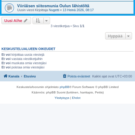
Viiriäisen siitosmunia Oulun lähistöltä
Uusin viesti Kirjoittaja
Nugetti
«
13 Heinä 2026, 08:17
Uusi Aihe
3 viestiketjua • Sivu
1
/
1
Hyppää
KESKUSTELUALUEEN OIKEUDET
Et voi
kirjoittaa uusia viestejä
Et voi
vastata viestiketjuihin
Et voi
muokata omia viestejäsi
Et voi
poistaa omia viestejäsi
Kanala
Etusivu
Poista evästeet
Kaikki ajat ovat
UTC+03:00
Keskustelufoorumin ohjelmisto
phpBB
® Forum Software © phpBB Limited
Käännös: phpBB Suomi (lurttinen, harritapio, Pettis)
Yksityisyys
|
Ehdot