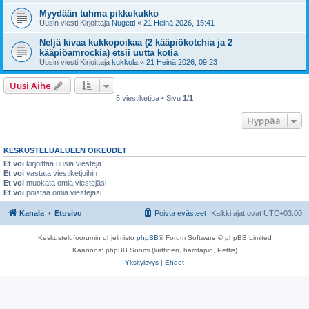
Myydään tuhma pikkukukko
Uusin viesti Kirjoittaja
Nugetti
«
21 Heinä 2026, 15:41
Neljä kivaa kukkopoikaa (2 kääpiökotchia ja 2
kääpiöamrockia) etsii uutta kotia
Uusin viesti Kirjoittaja
kukkola
«
21 Heinä 2026, 09:23
Uusi Aihe
5 viestiketjua • Sivu
1
/
1
Hyppää
KESKUSTELUALUEEN OIKEUDET
Et voi
kirjoittaa uusia viestejä
Et voi
vastata viestiketjuihin
Et voi
muokata omia viestejäsi
Et voi
poistaa omia viestejäsi
Kanala
Etusivu
Poista evästeet
Kaikki ajat ovat
UTC+03:00
Keskustelufoorumin ohjelmisto
phpBB
® Forum Software © phpBB Limited
Käännös: phpBB Suomi (lurttinen, harritapio, Pettis)
Yksityisyys
|
Ehdot