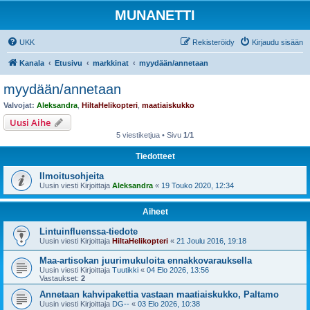
MUNANETTI
UKK
Rekisteröidy
Kirjaudu sisään
Kanala
Etusivu
markkinat
myydään/annetaan
myydään/annetaan
Valvojat:
Aleksandra
,
HiltaHelikopteri
,
maatiaiskukko
Uusi Aihe
5 viestiketjua • Sivu
1
/
1
Tiedotteet
Ilmoitusohjeita
Uusin viesti Kirjoittaja
Aleksandra
«
19 Touko 2020, 12:34
Aiheet
Lintuinfluenssa-tiedote
Uusin viesti Kirjoittaja
HiltaHelikopteri
«
21 Joulu 2016, 19:18
Maa-artisokan juurimukuloita ennakkovarauksella
Uusin viesti Kirjoittaja
Tuutikki
«
04 Elo 2026, 13:56
Vastaukset:
2
Annetaan kahvipakettia vastaan maatiaiskukko, Paltamo
Uusin viesti Kirjoittaja
DG--
«
03 Elo 2026, 10:38