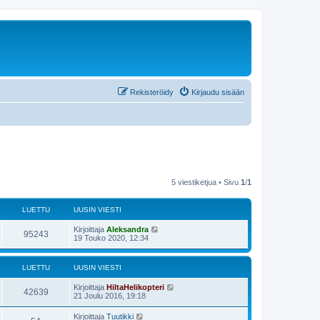
Rekisteröidy
Kirjaudu sisään
5 viestiketjua • Sivu
1
/
1
LUETTU
UUSIN VIESTI
Kirjoittaja
Aleksandra
95243
19 Touko 2020, 12:34
LUETTU
UUSIN VIESTI
Kirjoittaja
HiltaHelikopteri
42639
21 Joulu 2016, 19:18
Kirjoittaja
Tuutikki