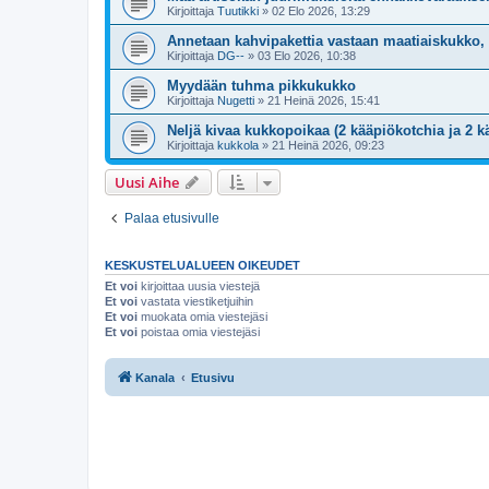
Kirjoittaja
Tuutikki
»
02 Elo 2026, 13:29
Annetaan kahvipakettia vastaan maatiaiskukko,
Kirjoittaja
DG--
»
03 Elo 2026, 10:38
Myydään tuhma pikkukukko
Kirjoittaja
Nugetti
»
21 Heinä 2026, 15:41
Neljä kivaa kukkopoikaa (2 kääpiökotchia ja 2 kä
Kirjoittaja
kukkola
»
21 Heinä 2026, 09:23
Uusi Aihe
Palaa etusivulle
KESKUSTELUALUEEN OIKEUDET
Et voi
kirjoittaa uusia viestejä
Et voi
vastata viestiketjuihin
Et voi
muokata omia viestejäsi
Et voi
poistaa omia viestejäsi
Kanala
Etusivu