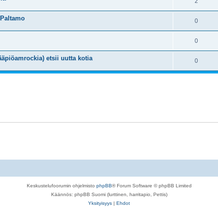
2
 Paltamo
0
0
äpiöamrockia) etsii uutta kotia
0
Keskustelufoorumin ohjelmisto
phpBB
® Forum Software © phpBB Limited
Käännös: phpBB Suomi (lurttinen, harritapio, Pettis)
Yksityisyys
|
Ehdot