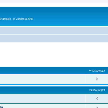
rrastajille - jo vuodesta 2005
VASTAUKSET
0
VASTAUKSET
0
la