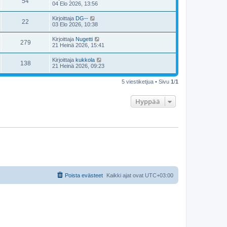
54
04 Elo 2026, 13:56
Kirjoittaja
DG--
22
03 Elo 2026, 10:38
Kirjoittaja
Nugetti
279
21 Heinä 2026, 15:41
Kirjoittaja
kukkola
138
21 Heinä 2026, 09:23
5 viestiketjua • Sivu
1
/
1
Hyppää
Poista evästeet
Kaikki ajat ovat
UTC+03:00