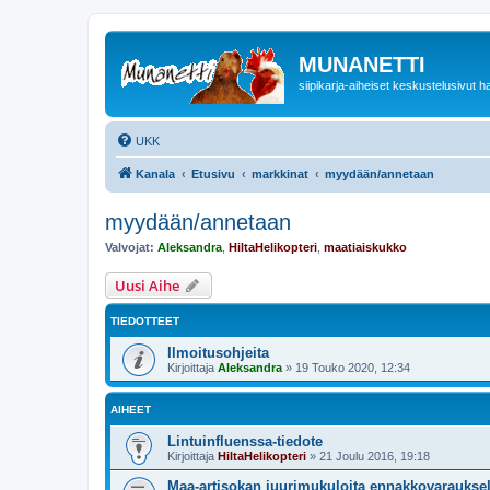
MUNANETTI
siipikarja-aiheiset keskustelusivut ha
UKK
Kanala
Etusivu
markkinat
myydään/annetaan
myydään/annetaan
Valvojat:
Aleksandra
,
HiltaHelikopteri
,
maatiaiskukko
Uusi Aihe
TIEDOTTEET
Ilmoitusohjeita
Kirjoittaja
Aleksandra
»
19 Touko 2020, 12:34
AIHEET
Lintuinfluenssa-tiedote
Kirjoittaja
HiltaHelikopteri
»
21 Joulu 2016, 19:18
Maa-artisokan juurimukuloita ennakkovarauksel